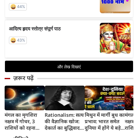
ज़रूर पढ़ें
मंगल का मृगशिरा
Rationalism: सत्य
मिथुन में मार्गी बुध का
मंगल क
नक्षत्र में गोचर, 3
की वैज्ञानिक खोज:
प्रभाव: भारत समेत
नक्षत्र म
राशियों को रहना
देकार्त का बुद्धिवाद
दुनिया में होंगे ये बड़े
राशियो
होगा 12 अगस्त तक
और आधुनिक दर्शन
बदलाव
चमकेग