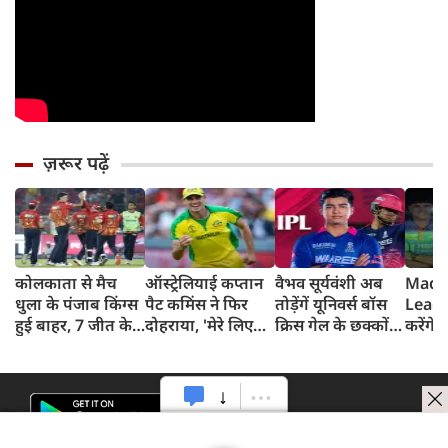
ज़रूर पढ़ें
कोलकाता से मैच
ऑस्ट्रेलियाई कप्तान
वैभव सूर्यवंशी अब
Madh
धुला के पंजाब किंग्स
पैट कमिंस ने फिर
तोड़ेंगें यूनिवर्स बॉस
Leagu
हुई बाहर, 7 जीत के
दोहराया, 'मेरे लिए
क्रिस गेल के छक्कों
करेंगे
बाद 6 हार
देश पहले IPL बाद में'
का रिकॉर्ड
शामिल 
टीम में