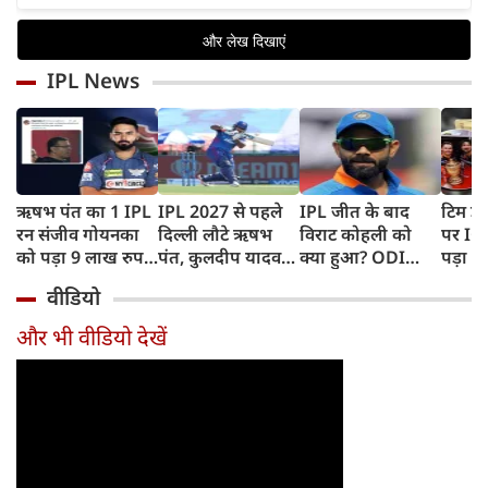
IPL News
ऋषभ पंत का 1 IPL
IPL 2027 से पहले
IPL जीत के बाद
टिम डे
रन संजीव गोयनका
दिल्ली लौटे ऋषभ
विराट कोहली को
पर IC
को पड़ा 9 लाख रुपए
पंत, कुलदीप यादव
क्या हुआ? ODI
पड़ा भ
का, जानिए कैसे
पहुंचे लखनऊ
Series में टीम से
BAN, 
वीडियो
बाहर होने की खबर ने
फिंगर
बढ़ाई चिंता
फंसे थे
और भी वीडियो देखें