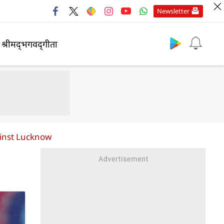
Newsletter
श्रीमद्‍भगवद्‍गीता
inst Lucknow