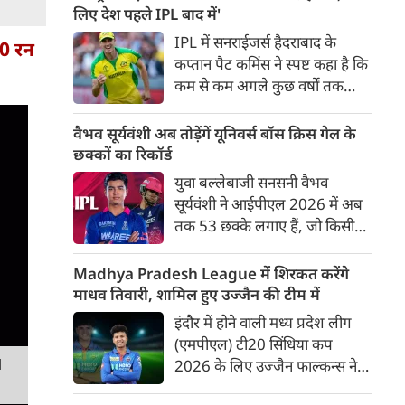
बाद अंतिम मैच वह जरूर जीती
लिए देश पहले IPL बाद में'
लेकिन तब तक उसकी किस्मत
IPL में सनराईजर्स हैदराबाद के
20 रन
लखनऊ के हाथ लिखी गई थी।
कप्तान पैट कमिंस ने स्पष्ट कहा है कि
कम से कम अगले कुछ वर्षों तक
ऑस्ट्रेलियाई क्रिकेट उनकी पहली
प्राथमिकता होगी। यह बयान उस चर्चा
वैभव सूर्यवंशी अब तोड़ेंगें यूनिवर्स बॉस क्रिस गेल के
के बीच आया है, जिसमें कहा जा रहा
छक्कों का रिकॉर्ड
है कि ऑस्ट्रेलिया के कुछ बड़े खिलाड़ी
युवा बल्लेबाजी सनसनी वैभव
IPL से आगे बढ़कर अन्य फ्रेंचाइजी
सूर्यवंशी ने आईपीएल 2026 में अब
क्रिकेट खेलने के लिए राष्ट्रीय टीम से
तक 53 छक्के लगाए हैं, जो किसी
दूरी बना सकते हैं।
भी बल्लेबाज़ द्वारा किसी भी टी 20
टूर्नामेंट में दूसरे सबसे ज़्यादा हैं। सबसे
Madhya Pradesh League में शिरकत करेंगे
ज़्यादा 59 छक्के क्रिस गेल ने
माधव तिवारी, शामिल हुए उज्जैन की टीम में
आईपीएल 2012 में लगाए थे।
इंदौर में होने वाली मध्य प्रदेश लीग
सूर्यवंशी की नज़रें अब गेल के रिकॉर्ड
(एमपीएल) टी20 सिंधिया कप
पर होंगी।
M
2026 के लिए उज्जैन फाल्कन्स ने
अपनी टीम की घोषणा कर दी है,