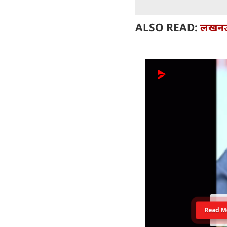
ALSO READ:
लखनऊ 
Read M