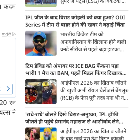
सुपर जायंट्स (LSG) के विकेटकीपर-
ूत कदम
बल्लेबाज ऋषभ पंत को उनकी
पुरानी फ़्रैंचाइजी दिल्ली कैपिटल्स
IPL जीत के बाद विराट कोहली को क्या हुआ? ODI
(DC) को वापस भेजने और बदले में
Series में टीम से बाहर होने की खबर ने बढ़ाई चिंता
भारत के स्पिनर कुलदीप यादव को
भारतीय क्रिकेट टीम को
अपनी टीम में शामिल करने की तैयारी
अफगानिस्तान के खिलाफ होने वाली
पूरी हो गई है। ट्रेड के तहत रवींद्र
वनडे सीरीज से पहले बड़ा झटका
जाडेजा के बाद पंत दूसरे बड़े खिलाड़ी
लगा है। कुछ रिपोर्ट्स के मुताबिक
होंगे जिनकी सैलरी कम होगी।
स्टार बल्लेबाज विराट कोहली
टिम डेविड को अंपायर पर ICE BAG फेंकना पड़ा
हैमस्ट्रिंग चोट के चलते पूरी सीरीज से
भारी! 1 मैच का BAN, पहले मिडल फिंगर दिखाकर
बाहर हो गए हैं। यह सीरीज 13 जून
भी फंसे थे
आईपीएल 2026 का खिताब जीतने
से धर्मशाला में शुरू होने जा रही है,
की खुशी अभी रॉयल चैलेंजर्स बेंगलुरु
लेकिन उससे पहले कोहली की
(RCB) के फैंस पूरी तरह मना भी नहीं
अनुपस्थिति ने टीम मैनेजमेंट की
220 रन
पाए थे कि टीम से जुड़ी एक बड़ी
चिंताएं बढ़ा दी हैं।
यल्स ने
खबर सामने आ गई। RCB के
'राधे-राधे' बोलते दिखे विराट-अनुष्का, IPL ट्रॉफी
विस्फोटक बल्लेबाज टिम डेविड
जीतते ही पहुंचे प्रेमानंद महाराज से आशीर्वाद लेने
(Tim David) को IPL Code of
[VIDEO]
आईपीएल 2026 का खिताब जीतने
Conduct का उल्लंघन करना भारी
के बाद जहां पूरा देश विराट कोहली