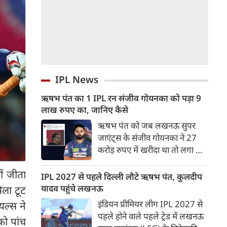
IPL News
ऋषभ पंत का 1 IPL रन संजीव गोयनका को पड़ा 9
लाख रुपए का, जानिए कैसे
ऋषभ पंत को जब लखनऊ सुपर
जाएंट्स के संजीव गोयनका ने 27
करोड़ रुपए में खरीदा था तो लगा था
वह लखनऊ को नई ऊचाइंयों तक
ं जीता
पहुंचाएंग लेकिन उनका खुदका बल्ला
IPL 2027 से पहले दिल्ली लौटे ऋषभ पंत, कुलदीप
इतना शांत रहा कि लखनऊ गहराई में
यादव पहुंचे लखनऊ
िला टूट
पहुंच गई।
इंडियन प्रीमियर लीग IPL 2027 से
यल्स ने
पहले होने वाले पहले ट्रेड में लखनऊ
को पांच