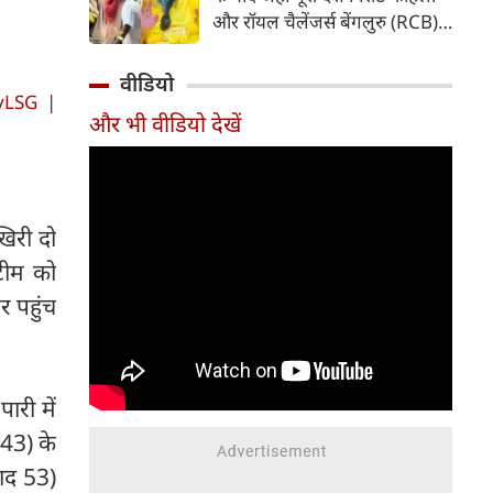
पड़ गया है। फाइनल मुकाबले के
और रॉयल चैलेंजर्स बेंगलुरु (RCB)
दौरान की गई एक हरकत की वजह से
की सफलता का जश्न मना रहा है, वहीं
उन पर न सिर्फ भारी जुर्माना लगाया
विराट और अनुष्का शर्मा ने इस
वीडियो
गया है, बल्कि अगले सीजन के पहले
ऐतिहासिक उपलब्धि के बाद
vLSG
|
मैच से भी बाहर कर दिया गया है।
और भी वीडियो देखें
आध्यात्मिक राह को चुना। ट्रॉफी
जीतने के कुछ ही समय बाद दोनों
वृंदावन पहुंचे और संत प्रेमानंद
महाराज का आशीर्वाद लिया। सोशल
मीडिया पर सामने आए वीडियो और
िरी दो
तस्वीरों ने फैंस का ध्यान अपनी ओर
 टीम को
खींच लिया है।
र पहुंच
पारी में
(43) के
बाद 53)