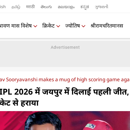
ish
தமிழ்
मराठी
తెలుగు
മലയാളം
ಕನ್ನಡ
ગુજરાતી
श्रावण मास विशेष
क्रिकेट
ज्योतिष
श्रीरामचरितमानस
av Sooryavanshi makes a mug of high scoring game aga
े IPL 2026 में जयपुर में दिलाई पहली जीत,
ेट से हराया