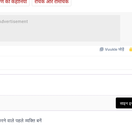
यण की कहानियां
रोचक और रोमांचक