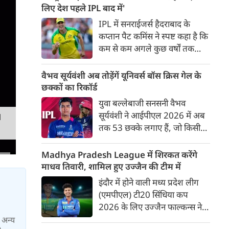
बाद अंतिम मैच वह जरूर जीती
लिए देश पहले IPL बाद में'
लेकिन तब तक उसकी किस्मत
IPL में सनराईजर्स हैदराबाद के
लखनऊ के हाथ लिखी गई थी।
कप्तान पैट कमिंस ने स्पष्ट कहा है कि
कम से कम अगले कुछ वर्षों तक
ऑस्ट्रेलियाई क्रिकेट उनकी पहली
प्राथमिकता होगी। यह बयान उस चर्चा
वैभव सूर्यवंशी अब तोड़ेंगें यूनिवर्स बॉस क्रिस गेल के
के बीच आया है, जिसमें कहा जा रहा
छक्कों का रिकॉर्ड
है कि ऑस्ट्रेलिया के कुछ बड़े खिलाड़ी
युवा बल्लेबाजी सनसनी वैभव
IPL से आगे बढ़कर अन्य फ्रेंचाइजी
सूर्यवंशी ने आईपीएल 2026 में अब
M
क्रिकेट खेलने के लिए राष्ट्रीय टीम से
तक 53 छक्के लगाए हैं, जो किसी
दूरी बना सकते हैं।
भी बल्लेबाज़ द्वारा किसी भी टी 20
टूर्नामेंट में दूसरे सबसे ज़्यादा हैं। सबसे
Madhya Pradesh League में शिरकत करेंगे
ज़्यादा 59 छक्के क्रिस गेल ने
माधव तिवारी, शामिल हुए उज्जैन की टीम में
आईपीएल 2012 में लगाए थे।
इंदौर में होने वाली मध्य प्रदेश लीग
सूर्यवंशी की नज़रें अब गेल के रिकॉर्ड
(एमपीएल) टी20 सिंधिया कप
पर होंगी।
2026 के लिए उज्जैन फाल्कन्स ने
अपनी टीम की घोषणा कर दी है,
ा अन्य