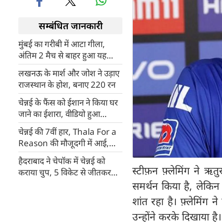
सम्बंधित जानकारी
मुंबई का गरीबी में आटा गीला,
अंतिम 2 मैच से बाहर हुआ यह
ओपनर और ऑलराउंडर
लखनऊ के मार्श और जोश ने उड़ाए
राजस्थान के होश, बनाए 220 रन
चेन्नई के फैंस को ईशान ने किया घर
जाने का ईशारा, वीडियो हुआ
वायरल
चेन्नई की 7वीं हार, Thala For a
Reason की मौजूदगी में आई,
प्लेऑफ मुश्किल
हैदराबाद ने चेपॉक में चेन्नई को
स्टीफ़न फ़्लेमिंग ने ऋ
कराया चुप, 5 विकेट से जीतकर
किया प्लेऑफ में प्रवेश
समर्थन किया है, लेकिन
शांत रहा है। फ़्लेमिं
उन्होंने करके दिखाया है