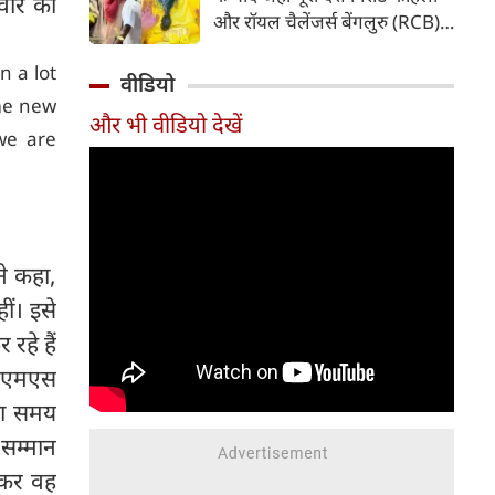
मवार को
पड़ गया है। फाइनल मुकाबले के
और रॉयल चैलेंजर्स बेंगलुरु (RCB)
दौरान की गई एक हरकत की वजह से
की सफलता का जश्न मना रहा है, वहीं
उन पर न सिर्फ भारी जुर्माना लगाया
n a lot
विराट और अनुष्का शर्मा ने इस
वीडियो
गया है, बल्कि अगले सीजन के पहले
ऐतिहासिक उपलब्धि के बाद
ome new
मैच से भी बाहर कर दिया गया है।
और भी वीडियो देखें
आध्यात्मिक राह को चुना। ट्रॉफी
we are
जीतने के कुछ ही समय बाद दोनों
वृंदावन पहुंचे और संत प्रेमानंद
महाराज का आशीर्वाद लिया। सोशल
मीडिया पर सामने आए वीडियो और
तस्वीरों ने फैंस का ध्यान अपनी ओर
ने कहा,
खींच लिया है।
ीं। इसे
रहे हैं
एक एमएस
ड़ा समय
 सम्मान
लकर वह