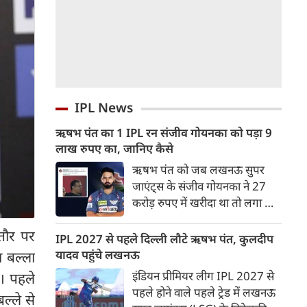
IPL News
ऋषभ पंत का 1 IPL रन संजीव गोयनका को पड़ा 9
लाख रुपए का, जानिए कैसे
ऋषभ पंत को जब लखनऊ सुपर
जाएंट्स के संजीव गोयनका ने 27
करोड़ रुपए में खरीदा था तो लगा था
वह लखनऊ को नई ऊचाइंयों तक
 तौर पर
पहुंचाएंग लेकिन उनका खुदका बल्ला
IPL 2027 से पहले दिल्ली लौटे ऋषभ पंत, कुलदीप
इतना शांत रहा कि लखनऊ गहराई में
यादव पहुंचे लखनऊ
 बल्ला
पहुंच गई।
इंडियन प्रीमियर लीग IPL 2027 से
। पहले
पहले होने वाले पहले ट्रेड में लखनऊ
ल्ले से