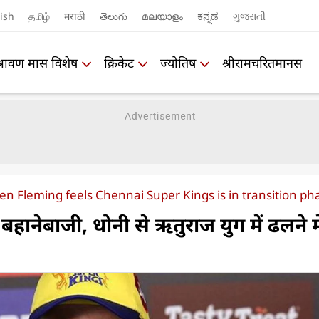
ish
தமிழ்
मराठी
తెలుగు
മലയാളം
ಕನ್ನಡ
ગુજરાતી
श्रावण मास विशेष
क्रिकेट
ज्योतिष
श्रीरामचरितमानस
en Fleming feels Chennai Super Kings is in transition ph
 बहानेबाजी, धोनी से ऋतुराज युग में ढलने मे