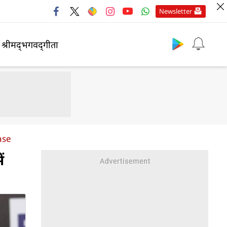
Newsletter
श्रीमद्‍भगवद्‍गीता
ase
ं