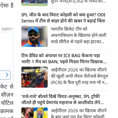
सुपर जायंट्स (LSG) के विकेटकीपर-
ऐसा है
बल्लेबाज ऋषभ पंत को उनकी
पुरानी फ़्रैंचाइजी दिल्ली कैपिटल्स
IPL जीत के बाद विराट कोहली को क्या हुआ? ODI
(DC) को वापस भेजने और बदले में
Series में टीम से बाहर होने की खबर ने बढ़ाई चिंता
भारत के स्पिनर कुलदीप यादव को
भारतीय क्रिकेट टीम को
अपनी टीम में शामिल करने की तैयारी
अफगानिस्तान के खिलाफ होने वाली
पूरी हो गई है। ट्रेड के तहत रवींद्र
वनडे सीरीज से पहले बड़ा झटका
जाडेजा के बाद पंत दूसरे बड़े खिलाड़ी
लगा है। कुछ रिपोर्ट्स के मुताबिक
होंगे जिनकी सैलरी कम होगी।
स्टार बल्लेबाज विराट कोहली
टिम डेविड को अंपायर पर ICE BAG फेंकना पड़ा
हैमस्ट्रिंग चोट के चलते पूरी सीरीज से
भारी! 1 मैच का BAN, पहले मिडल फिंगर दिखाकर
बाहर हो गए हैं। यह सीरीज 13 जून
भी फंसे थे
आईपीएल 2026 का खिताब जीतने
से धर्मशाला में शुरू होने जा रही है,
की खुशी अभी रॉयल चैलेंजर्स बेंगलुरु
लेकिन उससे पहले कोहली की
(RCB) के फैंस पूरी तरह मना भी नहीं
अनुपस्थिति ने टीम मैनेजमेंट की
केट से
पाए थे कि टीम से जुड़ी एक बड़ी
चिंताएं बढ़ा दी हैं।
 सीज़न
खबर सामने आ गई। RCB के
'राधे-राधे' बोलते दिखे विराट-अनुष्का, IPL ट्रॉफी
विस्फोटक बल्लेबाज टिम डेविड
े चोटिल
जीतते ही पहुंचे प्रेमानंद महाराज से आशीर्वाद लेने
(Tim David) को IPL Code of
[VIDEO]
क्रामक
आईपीएल 2026 का खिताब जीतने
Conduct का उल्लंघन करना भारी
के बाद जहां पूरा देश विराट कोहली