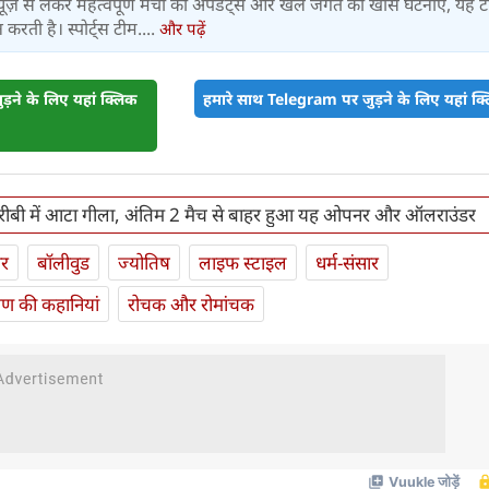
ूज़ से लेकर महत्वपूर्ण मैचों की अपडेट्स और खेल जगत की खास घटनाएं, यह 
करती है। स्पोर्ट्स टीम....
और पढ़ें
़ने के लिए यहां क्लिक
हमारे साथ Telegram पर जुड़ने के लिए यहां क्ल
गरीबी में आटा गीला, अंतिम 2 मैच से बाहर हुआ यह ओपनर और ऑलराउंडर
ार
बॉलीवुड
ज्योतिष
लाइफ स्‍टाइल
धर्म-संसार
यण की कहानियां
रोचक और रोमांचक