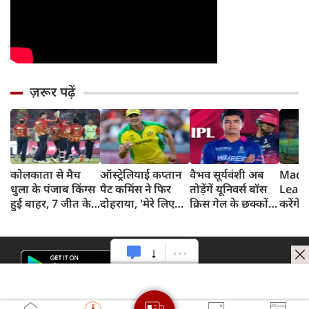
ज़रूर पढ़ें
कोलकाता से मैच
ऑस्ट्रेलियाई कप्तान
वैभव सूर्यवंशी अब
Madh
धुला के पंजाब किंग्स
पैट कमिंस ने फिर
तोड़ेंगें यूनिवर्स बॉस
Leagu
हुई बाहर, 7 जीत के
दोहराया, 'मेरे लिए
क्रिस गेल के छक्कों
करेंगे
बाद 6 हार
देश पहले IPL बाद में'
का रिकॉर्ड
शामिल 
टीम में