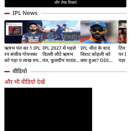
IPL News
ऋषभ पंत का 1 IPL
IPL 2027 से पहले
IPL जीत के बाद
टिम डे
रन संजीव गोयनका
दिल्ली लौटे ऋषभ
विराट कोहली को
पर IC
को पड़ा 9 लाख रुपए
पंत, कुलदीप यादव
क्या हुआ? ODI
पड़ा भ
का, जानिए कैसे
पहुंचे लखनऊ
Series में टीम से
BAN, 
वीडियो
बाहर होने की खबर ने
फिंगर
बढ़ाई चिंता
फंसे थे
और भी वीडियो देखें