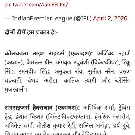
pic.twitter.com/AatcEELPeZ
— IndianPremierLeague (@IPL)
April 2, 2026
दोनों टीमें इस प्रकार है:-
कोलकाता नाइट राइडर्स (एकादश):
अजिंक्य रहाणे
(कप्तान), कैमरून ग्रीन, अंगकृष रघुवंशी (विकेटकीपर), रिंकू
सिंह, रमनदीप सिंह, अनुकूल रॉय, सुनील नरेन, वरुण
चक्रवर्ती, वैभव अरोड़ा, कार्तिक त्यागी और ब्लेसिंग
मुजरबानी।
सनराइजर्स हैदराबाद (एकादश):
अभिषेक शर्मा, ट्रैविस
हेड, ईशान किशन (विकेटकीपर/कप्तान), हेनरिक क्लासेन,
अनिकेत वर्मा, नीतीश कुमार रेड्डी, सलिल अरोड़ा, हर्ष दुबे,
शिवांग कुमार, जयदेव उनादकट और डेविड पायने।