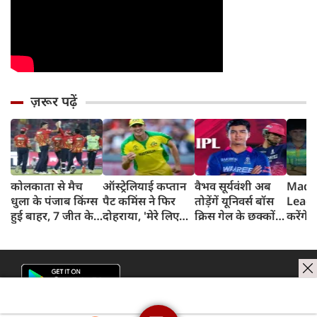
ज़रूर पढ़ें
कोलकाता से मैच
ऑस्ट्रेलियाई कप्तान
वैभव सूर्यवंशी अब
Madh
धुला के पंजाब किंग्स
पैट कमिंस ने फिर
तोड़ेंगें यूनिवर्स बॉस
Leagu
हुई बाहर, 7 जीत के
दोहराया, 'मेरे लिए
क्रिस गेल के छक्कों
करेंगे
बाद 6 हार
देश पहले IPL बाद में'
का रिकॉर्ड
शामिल 
टीम में