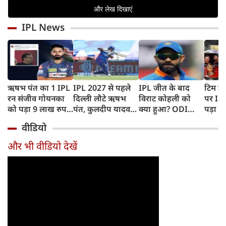
IPL News
ऋषभ पंत का 1 IPL
IPL 2027 से पहले
IPL जीत के बाद
टिम डे
रन संजीव गोयनका
दिल्ली लौटे ऋषभ
विराट कोहली को
पर IC
को पड़ा 9 लाख रुपए
पंत, कुलदीप यादव
क्या हुआ? ODI
पड़ा भ
का, जानिए कैसे
पहुंचे लखनऊ
Series में टीम से
BAN, 
वीडियो
बाहर होने की खबर ने
फिंगर
बढ़ाई चिंता
फंसे थे
और भी वीडियो देखें