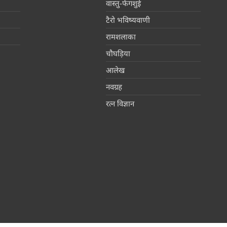
वास्तु-फेंगशुई
टैरो भविष्यवाणी
रामशलाका
चौघड़िया
आलेख
नवग्रह
रत्न विज्ञान