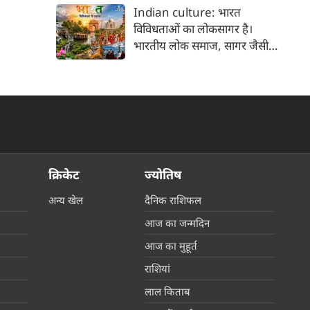
कर भक्ति का पथ अपनाता है। कांवड़
Indian culture: भारत
यात्रा इसी सत्य का सजीव प्रतीक है।
विविधताओं का लोकसागर है।
मनुष्य को मनुष्य से जोड़ने वाली
भारतीय लोक समाज, सागर जैसी
सांस्कृतिक चेतना की यह एक विराट
विशालता के साथ ही साथ लोकजीवन
यात्रा है जिसमें जाति, वर्ग, भाषा,
में समायी अंतहीन विविधताओं का
क्षेत्र, आर्थिक स्थिति और सामाजिक
जीता-जागता संग्रहालय हैं। हमारा
भेदभाव गौण हो जाते हैं।
देश भारत, लोकजीवन की अंतहीन
विविधताओं का गहरा जमावड़ा है।
क्रिकेट
ज्योतिष
अन्य खेल
दैनिक राशिफल
आज का जन्मदिन
आज का मुहूर्त
राशियां
लाल किताब