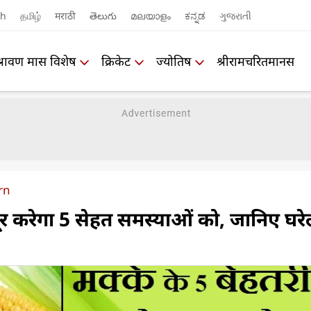
sh
தமிழ்
मराठी
తెలుగు
മലയാളം
ಕನ್ನಡ
ગુજરાતી
श्रावण मास विशेष
क्रिकेट
ज्योतिष
श्रीरामचरितमानस
rn
ूर करेगा 5 सेहत समस्याओं को, जानिए घरे