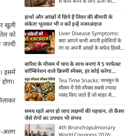
से कार्य करने के लिए ऊर्जा की
क्या है, हिस्टामिन की क्या भूमिका
आवश्यकता होती है और इस ऊर्जा
होती है और खुजली से राहत पाने के
का प्रमुख स्रोत ग्लूकोज यानी ब्लड
हाथों और आंखों में छिपे हैं लिवर की बीमारी के
प्रभावी घरेलू व चिकित्सीय उपाय।
शुगर है। जब शरीर में ब्लड शुगर का
संकेत! भूलकर भी न करें इन्हें नजरअंदाज
कर खुली
स्तर सामान्य से कम हो जाता है, तो
Liver Disease Symptoms:
 तेल को
इस स्थिति को हाइपोग्लाइसीमिया
क्या आपने कभी अपनी हथेलियों के
ा जल्दी
(Hypoglycemia) कहा जाता है।
रंग या अपनी आंखों के सफेद हिस्से
ब्लड शुगर कम होने पर शरीर तुरंत
(स्केलेरा) पर बारीकी से गौर किया है?
संकेत देना शुरू कर देता है।
अक्सर हम हलकी लालिमा या आंखों
बारिश के मौसम में चाय के साथ बनाएं ये 5 परफेक्ट
के पीलेपन को थकान समझकर टाल
कॉम्बिनेशन वाले क्रिस्पी स्नैक्स, हर कोई करेगा
। इसमें
देते हैं। लेकिन शरीर के ये छोटे-छोटे
तारीफ
Tea Time Snacks: मानसून के
भ होगा।
बदलाव असल में एक बहुत बड़ी
मौसम में ऐसे स्नैक्स सबसे ज्यादा
चेतावनी हो सकते हैं।
पसंद किए जाते हैं जो बाहर से
मिलाकर
कुरकुरे, अंदर से नरम और स्वाद में
लाजवाब हों। यहां आपके लिये प्रस्तुत
समय रहते अगर हो जाए लक्षणों की पहचान, तो कैंसर
हैं पकौड़ों से लेकर कॉर्न फ्रिटर्स तक
जैसे रोगों का उपचार भी संभव
के कई मसालेदार स्नैक्स की ऐसी
4th Bronchopulmonary
लग-अलग
रेसिपीज, जिन्हें आप घर पर कम
World Congress 2026: