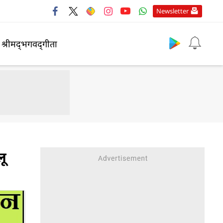
Newsletter
श्रीमद्‍भगवद्‍गीता
लू