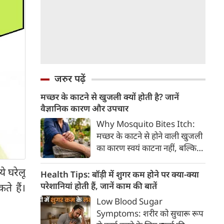
जरुर पढ़ें
मच्छर के काटने से खुजली क्यों होती है? जानें
वैज्ञानिक कारण और उपचार
Why Mosquito Bites Itch:
मच्छर के काटने से होने वाली खुजली
का कारण स्वयं काटना नहीं, बल्कि
मच्छर की लार के प्रति शरीर की
े घरेलू
प्रतिरक्षा प्रतिक्रिया है। हिस्टामिन के
Health Tips: बॉड़ी में शुगर कम होने पर क्या-क्या
निकलने से त्वचा पर लालिमा, सूजन
परेशानियां होती हैं, जानें काम की बातें
े हैं।
और खुजली होती है। यहां जानिए
Low Blood Sugar
मच्छर के काटने से खुजली क्यों होती
Symptoms: शरीर को सुचारू रूप
है, इसके पीछे का वैज्ञानिक कारण