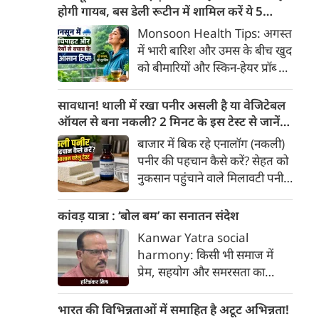
खाद्य पदार्थों में पाए जाने वाले
होगी गायब, बस डेली रूटीन में शामिल करें ये 5
प्राकृतिक बायोएक्टिव तत्व
लाइफस्टाइल टिप्स
Monsoon Health Tips: अगस्त
'एंथोसायनिन' का अधिक सेवन स्वस्थ
में भारी बारिश और उमस के बीच खुद
व्यक्तियों में हृदय और मेटाबॉलिक
को बीमारियों और स्किन-हेयर प्रॉब्लम
स्वास्थ्य को बेहतर बनाने में मददगार
से कैसे बचाएं? जानिए एक्सपर्ट्स के
साबित हो सकता है।
बताएं 5 बेस्ट मानसून लाइफस्टाइल
सावधान! थाली में रखा पनीर असली है या वेजिटेबल
हैक्स।
ऑयल से बना नकली? 2 मिनट के इस टेस्ट से जानें
सच्चाई
बाजार में बिक रहे एनालॉग (नकली)
पनीर की पहचान कैसे करें? सेहत को
नुकसान पहुंचाने वाले मिलावटी पनीर
को परखने के 5 आसान घरेलू तरीके
यहां जानें।
कांवड़ यात्रा : ‘बोल बम’ का सनातन संदेश
Kanwar Yatra social
harmony: किसी भी समाज में
प्रेम, सहयोग और समरसता का
वातावरण तब स्वतः निर्मित होता है,
जब व्यक्ति अपने अहंकार का त्याग
भारत की विभिन्नताओं में समाहित है अटूट अभिन्नता!