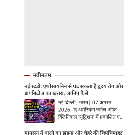
नवीनतम
नई स्टडी: एंथोसायनिन से घट सकता है हृदय रोग और
डायबिटीज का खतरा, जानिए कैसे
नई दिल्ली, भारत| 07 अगस्त
2026: 'द अमेरिकन जर्नल ऑफ
क्लिनिकल न्यूट्रिशन' में प्रकाशित एक
नए अध्ययन और मेटा-एनालिसिस के
अनुसार, लाल, नीले और बैंगनी रंग के
मानसून में बालों का झड़ना और चेहरे की चिपचिपाहट