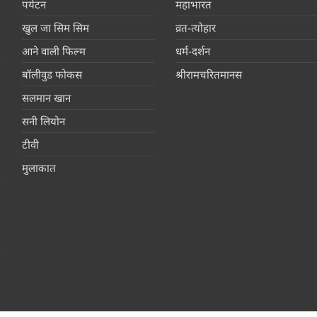
पर्यटन
महाभारत
खुल जा सिम सिम
व्रत-त्योहार
आने वाली फिल्म
धर्म-दर्शन
बॉलीवुड फोकस
श्रीरामचरितमानस
सलमान खान
सनी लियोन
टीवी
मुलाकात