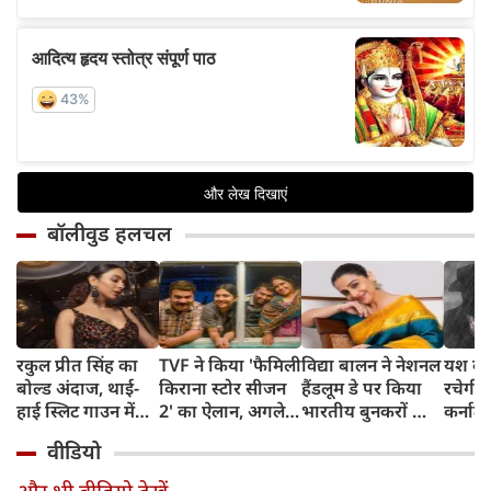
बॉलीवुड हलचल
रकुल प्रीत सिंह का
TVF ने किया 'फैमिली
विद्या बालन ने नेशनल
यश की 
बोल्ड अंदाज, थाई-
किराना स्टोर सीजन
हैंडलूम डे पर किया
रचेगी 
हाई स्लिट गाउन में
2' का ऐलान, अगले
भारतीय बुनकरों को
कर्नाटक
ढाया कहर, तस्वीरें
हफ्ते से शुरू होगी
सलाम, बोलीं- हर
थिएट्र
वीडियो
वायरल
शूटिंग
हैंडलूम सिल्क साड़ी
पहले द
अपने आप में है
स्क्रीन