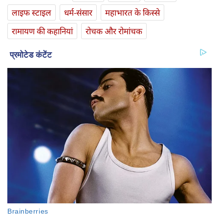
लाइफ स्‍टाइल
धर्म-संसार
महाभारत के किस्से
रामायण की कहानियां
रोचक और रोमांचक