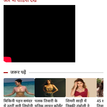
और भी वीडियो देखें
अनोखी
जरूर पढ़ें
बिकिनी पहन समंदर
पलक तिवारी के
शिमरी साड़ी में
45 साल
में उतरीं सनी लियोनी,
यूनिक लायन कॉर्सेट
निक्की तंबोली ने
तिवार