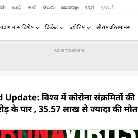
ish
தமிழ்
मराठी
తెలుగు
മലയാളം
ಕನ್ನಡ
ગુજરાતી
श्रावण मास विशेष
क्रिकेट
ज्योतिष
श्रीरामचरितमानस
pdate: विश्व में कोरोना संक्रमितों की
ोड़ के पार , 35.57 लाख से ज्यादा की मौत