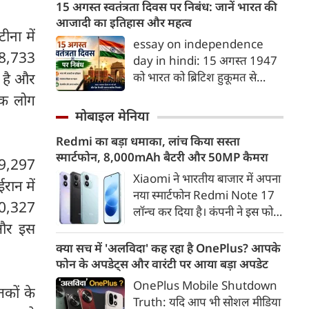
अरब ने एक ऐतिहासिक और
15 अगस्त स्वतंत्रता दिवस पर निबंध: जानें भारत की
गहरी हो सके।
रणनीतिक 'मक्का संयुक्त रक्षा
आजादी का इतिहास और महत्व
टीना में
समझौते' (Mecca Joint
essay on independence
Defence Agreement) पर
 78,733
day in hindi: 15 अगस्त 1947
हस्ताक्षर किए हैं।
को भारत को ब्रिटिश हुकूमत से
ई है और
आजादी मिली थी। यह ऐतिहासिक
िक लोग
दिन जहाँ स्वतंत्रता का उल्लास लेकर
मोबाइल मेनिया
आया, वहीं देशवासियों को विभाजन
Redmi का बड़ा धमाका, लांच किया सस्ता
के गहरे जख्म और दर्द का भी सामना
स्मार्टफोन, 8,000mAh बैटरी और 50MP कैमरा
करना पड़ा। इस दर्द के बावजूद,
89,297
भारतीयों ने अपने अतीत को भुलाकर
Xiaomi ने भारतीय बाजार में अपना
रान में
एक नए भारत के निर्माण का संकल्प
नया स्मार्टफोन Redmi Note 17
 80,327
लिया और वैश्विक पटल पर देश की
लॉन्च कर दिया है। कंपनी ने इस फोन
एक मजबूत पहचान गढ़ी। आइए,
 और इस
को TrueColour AMOLED
स्वतंत्रता दिवस (15 अगस्त) पर एक
डिस्प्ले, 8,000mAh की बड़ी बैटरी
क्या सच में 'अलविदा' कह रहा है OnePlus? आपके
प्रेरणादायक निबंध पढ़ते हैं।
और Qualcomm Snapdragon
फोन के अपडेट्स और वारंटी पर आया बड़ा अपडेट
चिपसेट के साथ पेश किया है। फोन में
OnePlus Mobile Shutdown
तकों के
50MP का मेन कैमरा दिया गया है।
Truth: यदि आप भी सोशल मीडिया