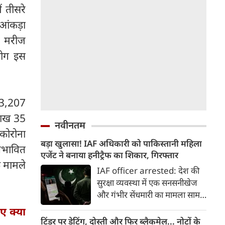
ं तीसरे
 आंकड़ा
6 मरीज
लोग इस
 3,207
लाख 35
नवीनतम
 कोरोना
बड़ा खुलासा! IAF अधिकारी को पाकिस्तानी महिला
्रभावित
एजेंट ने बनाया हनीट्रैफ का शिकार, गिरफ्तार
े मामले
IAF officer arrested: देश की
सुरक्षा व्यवस्था में एक सनसनीखेज
और गंभीर सेंधमारी का मामला सामने
आया है। भारतीय वायुसेना (IAF) के
ए क्या
एक सेवारत अधिकारी को पाकिस्तानी
टिंडर पर डेटिंग, दोस्ती और फिर ब्लैकमेल... नोटों के