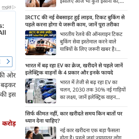
इसलिए आज भी कुत्ते इंसानों को,
पहुंच रहा है।
इंसानों से बेहतर समझते हैं। जब हम
भू-राजनीति से लेकर कृत्रिम
IRCTC की नई वेबसाइट हुई लाइव, टिकट बुकिंग से
बुद्धिमत्ता, जलवायु परिवर्तन से लेकर
पहले करना होगा ये जरूरी काम, जानें पूरा तरीका
क्रिकेट तक हर विषय पर बहस कर
भारतीय रेलवे की ऑनलाइन टिकट
सकते हैं, तो उस जीव पर भी एक
बुकिंग सेवा इस्तेमाल करने वाले
गंभीर चर्चा बनती है जिसने किसी भी
यात्रियों के लिए जरूरी खबर है।
सभ्यता से पहले इंसान का साथ चुना
IRCTC ने अपनी नई टिकट बुकिंग
था। दुर्भाग्य यह है कि आज कुत्तों के
वेबसाइट का बीटा वर्जन लॉन्च कर
भारत में बढ़ रहा EV का क्रेज, खरीदने से पहले जानें
बारे में हमारी राय पशु-चिकित्सकों,
दिया है। करीब 24 साल पुराने
इलेक्ट्रिक वाहनों के 4 प्रकार और इनके फायदे
) की ओर
व्यवहार वैज्ञानिकों या विशेषज्ञों से
इंटरफेस के बाद वेबसाइट को नए
भारत में तेजी से बढ़ रहा EV का
कम... और व्हाट्सऐप यूनिवर्सिटी से
या बढ़कर
डिजाइन और कई नए फीचर्स के साथ
चलन, 2030 तक 30% नई गाड़ियों
ज़्यादा बनती है।
अपडेट किया गया है।
 की इस
का लक्ष्य, जानें इलेक्ट्रिक वाहन
कितने प्रकार के होते हैं और क्या है
200 अरब रुपए का मौका
सिर्फ कीमत नहीं, कार खरीदते समय किन बातों पर
ध्यान देना चाहिए?
 करोड़
नई कार खरीदना एक बड़ा फैसला
होता है। पहले जहां ज़्यादातर लोग