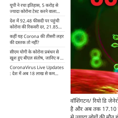
यूपी ने रचा इतिहास, 5 करोड़ से
ज्यादा कोरोना टेस्ट करने वाला
पहला राज्य
देश में 92.48 फीसदी पर पहुंची
कोरोना की रिकवरी दर, 21.85
करोड़ से अधिक का वैक्सीनेशन
कहीं यह Corona की तीसरी लहर
की दस्तक तो नहीं?
सीएम योगी के कोरोना प्रबंधन से
खुश हुए बीएल संतोष, जानिए क्या
बोले...
CoronaVirus Live Updates
: देश में अब 18 लाख से कम
एक्टिव मरीज
वॉशिंगटन/ रियो डि जेने
है और अब तक 17.10 कर
से ज्यादा लोगों की मौत 