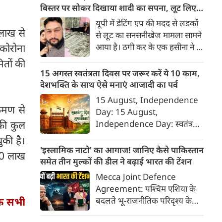
खुफिया एजेंसी (ISI) की महिला
बिस्तर पर सोकर दिखाया शादी का सपना, लूट लिए 6
एजेंट के मोहपाश (हनीट्रैप) में फंसकर
करोड़ रुपए
यूपी में डेटिंग एप की मदद से लडकों
गोपनीय सैन्य जानकारी साझा करने
 लाख से
से लूट का सनसनीखेज मामला सामने
के आरोप में पुलिस ने गिरफ्तार किया
आया है। ठगी कर के एक हसीना ने 6
कोरोना
है।
करोड़ रुपए लूट लिए। डेटिंग पर लोगों
ितों की
को फंसाना, फिर धमकी देकर
15 अगस्त स्वतंत्रता दिवस पर जरूर करें ये 10 काम,
ब्‍लेकमेल करना। इसके लिए बहुत
देशभक्ति के साथ ऐसे मनाएं आजादी का पर्व
शातिर तरीके से ये हसीना लोगों को
15 August, Independence
अपने जाल में फंसाती थी।
्रमण से
Day: 15 August,
Independence Day: स्वतंत्रता
 की कुल
दिवस या 15 अगस्त सिर्फ एक राष्ट्रीय
की है।
अवकाश नहीं, बल्कि उन शहीदों को
'इस्लामिक नाटो' का आगाज! जानिए कैसे पाकिस्तान
.20 लाख
याद करने और उनके बलिदान का
समेत तीन मुल्कों की डील ने बढ़ाई भारत की टेंशन
सम्मान करने का दिन है, जिन्होंने हमें
Mecca Joint Defence
यह आजादी दी। इस दिन को सार्थक
Agreement: पश्चिम एशिया के
बनाने के लिए हमें कुछ खास कार्य
बदलते भू-राजनीतिक परिदृश्य के
के सभी
जरूर करने चाहिए, जिससे हमारे
बीच तुर्की, पाकिस्तान और सऊदी
अंदर राष्ट्रभक्ति की भावना और भी