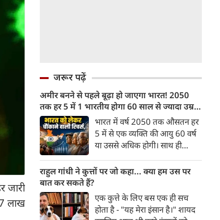
जरूर पढ़ें
अमीर बनने से पहले बूढ़ा हो जाएगा भारत! 2050
तक हर 5 में 1 भारतीय होगा 60 साल से ज्यादा उम्र
का
भारत में वर्ष 2050 तक औसतन हर
5 में से एक व्यक्ति की आयु 60 वर्ष
या उससे अधिक होगी। साथ ही
लगभग 10 में से 7 बुजुर्ग ग्रामीण
भारत में रहेंगे। ‘ट्रांसफॉर्म रूरल
राहुल गांधी ने कुत्तों पर जो कहा... क्या हम उस पर
इंडिया’ (टीआरआई) की रिचर्स के
बात कर सकते हैं?
हर जारी
अनुसार भारत विकसित देशों के
एक कुत्ते के लिए बस एक ही सच
57 लाख
विपरीत समृद्ध बनने से पहले ही वृद्ध
होता है - "यह मेरा इंसान है।" शायद
होती आबादी वाले देश की श्रेणी में