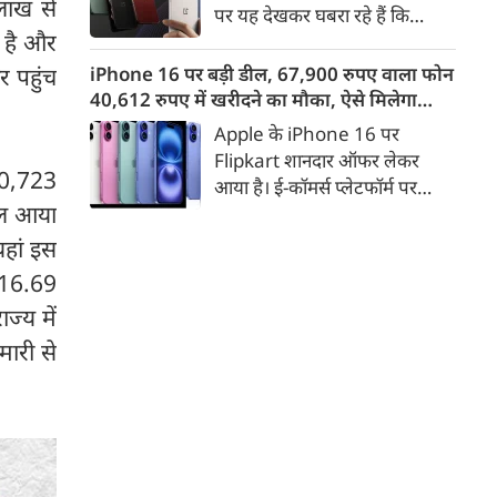
इसके अलावा Redmi Note 17 में
लाख से
पर यह देखकर घबरा रहे हैं कि
Corning Gorilla Glass 7i
क है और
"OnePlus मोबाइल बंद हो रहा है",
प्रोटेक्शन, IP65 रेटिंग और मजबूत
तो थोड़ा ठहरिए! टेक वर्ल्ड में किसी
iPhone 16 पर बड़ी डील, 67,900 रुपए वाला फोन
र पहुंच
चेसिस जैसे फीचर्स मिलते हैं।
समय 'फ्लैगशिप किलर' के नाम से
40,612 रुपए में खरीदने का मौका, ऐसे मिलेगा
मशहूर इस ब्रांड को लेकर इंटरनेट पर
डिस्काउंट
Apple के iPhone 16 पर
लगातार कयासबाजी का दौर जारी है।
Flipkart शानदार ऑफर लेकर
 50,723
आया है। ई-कॉमर्स प्लेटफॉर्म पर
िकल आया
iPhone 16 के 128GB मॉडल की
कीमत सीधे डिस्काउंट के बाद
यहां इस
67,900 रुपए हो गई है। वहीं, अगर
े 16.69
ग्राहक एक्सचेंज ऑफर और चुनिंदा
ज्य में
बैंक कार्ड के डिस्काउंट का फायदा
उठाते हैं, तो इस फोन को प्रभावी तौर
ारी से
पर सिर्फ 40,612 रुप में खरीदा जा
सकता है।