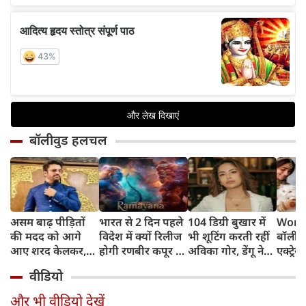
बॉलीवुड हलचल
असम बाढ़ पीड़ितों
भारत से 2 दिन पहले
104 डिग्री बुखार में
World
की मदद को आगे
विदेश में क्यों रिलीज
भी शूटिंग करती रहीं
बॉलीवु
आए शरद केलकर,
होगी रणबीर कपूर की
अविका गोर, डेंगू ने
एक्ट्रेस
आर्थिक सहायता के
'रामायणम्'? नमित
बिगाड़ी तबीयत,
बिल्लिय
वीडियो
साथ की भावुक
मल्होत्रा ने बताया
अस्पताल में भर्ती
प्यार
अपील
रिलीज प्लान
और भी वीडियो देखें