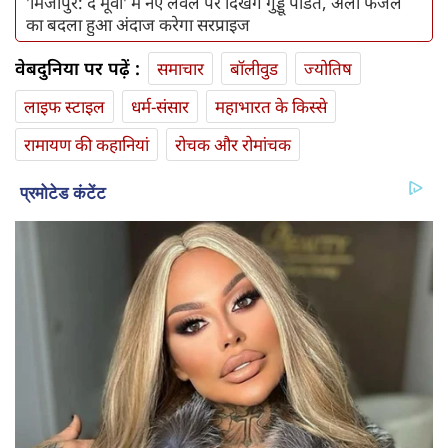
'मिर्जापुर: द मूवी' में नए लेवल पर दिखेंगे गुड्डू पंडित, अली फजल
का बदला हुआ अंदाज करेगा सरप्राइज
वेबदुनिया पर पढ़ें :
समाचार
बॉलीवुड
ज्योतिष
लाइफ स्‍टाइल
धर्म-संसार
महाभारत के किस्से
रामायण की कहानियां
रोचक और रोमांचक