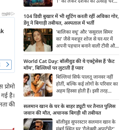
1' को लेकर दर्शकों का उत्साह चरम
से मदद के हाथ भी आगे बढ़ने लगे हैं।
पर है। फिल्म के भारतीय भाषाओं के
ट्रेलर के बाद हाल ही में जारी किए गए
104 डिग्री बुखार में भी शूटिंग करती रहीं अविका गोर,
अंग्रेजी ट्रेलर ने बॉक्स ऑफिस और
डेंगू ने बिगाड़ी तबीयत, अस्पताल में भर्ती
सोशल मीडिया पर तहलका मचा दिया
'बालिका वधू' और 'ससुराल सिमर
है।
का' जैसे मशहूर शोज से घर-घर में
अपनी पहचान बनाने वाली टीवी और
फिल्म एक्ट्रेस अविका गोर को लेकर
शॉकिंग खबर सामने आई है। पिछले
World Cat Day: बॉलीवुड की ये एक्ट्रेसेस हैं 'कैट
पांच दिनों से 103-104 डिग्री के
मॉम', बिल्लियों पर लुटाती हैं प्यार
खतरनाक बुखार से जूझ रहीं अविका
बिल्लियां सिर्फ पालतू जानवर नहीं
को डेंगू की पुष्टि होने के बाद मुंबई के
होतीं, बल्कि कई लोगों के परिवार का
 प्रोमो
एक अस्पताल में भर्ती कराया गया है।
अहम हिस्सा होती हैं। इसी तरह
 गई है।
बॉलीवुड की कई अभिनेत्रियां भी
जनता की
अपनी प्यारी बिल्लियों के साथ खास
सलमान खान के घर के बाहर ड्यूटी पर तैनात पुलिस
रिश्ता साझा करती हैं और अक्सर
जवान की मौत, अचानक बिगड़ी थी तबीयत
सोशल मीडिया पर उनके साथ बिताए
बॉलीवुड सुपरस्टार सलमान खान के
खूबसूरत पल फैंस के साथ शेयर
मुंबई स्थित घर 'गैलेक्सी अपार्टमेंट'