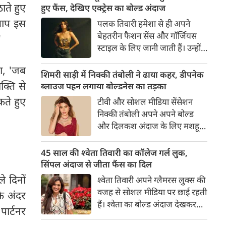
का बेसब्री से इंतजार करते हैं। इस बार
ाते हुए
हुए फैंस, देखिए एक्ट्रेस का बोल्ड अंदाज
सनी लियोनी ने मालदीव वेकेशन से
 आप इस
पलक तिवारी हमेशा से ही अपने
अपनी कुछ बोल्ड तस्वीरें शेयर की है।
बेहतरीन फैशन सेंस और गॉर्जियस
'
स्टाइल के लिए जानी जाती हैं। उन्होंने
अपनी दिलकश अदाओं से एक बार
ा, 'जब
फिर फैंस का दिल जीत लिया है।
शिमरी साड़ी में निक्की तंबोली ने ढाया कहर, डीपनेक
पलक ने एक बेहद यूनीक और
्ति से
ब्लाउज पहन लगाया बोल्डनेस का तड़का
स्टाइलिश गोल्डन कॉर्सेट टॉप में
कते हुए
टीवी और सोशल मीडिया सेंसेशन
अपनी कुछ तस्वीरें शेयर की है।
निक्की तंबोली अपने अपने बोल्ड
और दिलकश अंदाज के लिए मशहूर
हैं। वह अपनी सिजलिंग अदाओं से
इंटरनेट पर तहलका मचाती रहती हैं।
45 साल की श्वेता तिवारी का कॉलेज गर्ल लुक,
इस बार निक्की ने मरून कलर की
सिंपल अंदाज से जीता फैंस का दिल
साड़ी में अपनी कुछ सुपर सिजलिंग
े दिनों
श्वेता तिवारी अपने ग्लैमरस लुक्स की
तस्वीरें शेयर की है। खूबसूरत शिमरी
वजह से सोशल मीडिया पर छाई रहती
के अंदर
साड़ी में निक्की की अदाएं देखने
हैं। श्वेता का बोल्ड अंदाज देखकर
ार्टनर
लायक है।
अंदाजा लगाना मुश्किल है कि वह दो