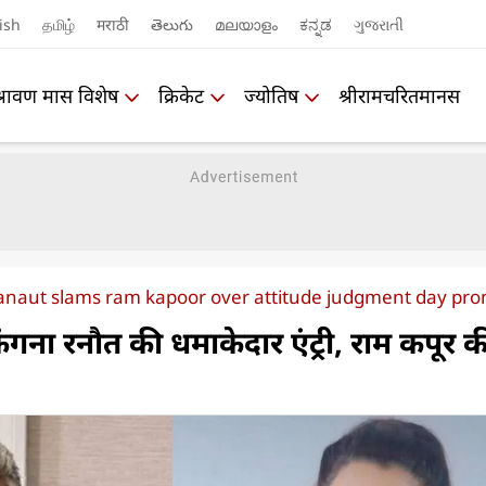
ish
தமிழ்
मराठी
తెలుగు
മലയാളം
ಕನ್ನಡ
ગુજરાતી
श्रावण मास विशेष
क्रिकेट
ज्योतिष
श्रीरामचरितमानस
anaut slams ram kapoor over attitude judgment day pr
ना रनौत की धमाकेदार एंट्री, राम कपूर क