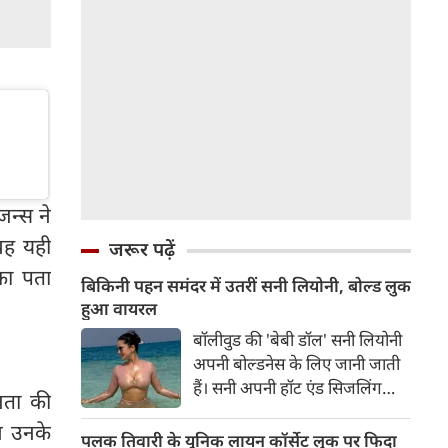
जन्स ने
वह यही
जरूर पढ़ें
का पता
बिकिनी पहन समंदर में उतरीं सनी लियोनी, बोल्ड लुक
हुआ वायरल
बॉलीवुड की 'बेबी डॉल' सनी लियोनी
अपनी बोल्डनेस के लिए जानी जाती
हैं। सनी अपनी हॉट एंड सिजलिंग
नता की
तस्वीरों से इंरनेट पर तहलका मचाती
ान उनके
रहती हैं। फैंस सनी लियोनी की तस्वीरों
पलक तिवारी के यूनिक लायन कॉर्सेट लुक पर फिदा