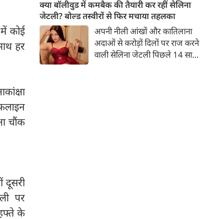
बच्चों की मां हैं। 45 साल की श्वेता
क्या बॉलीवुड में कमबैक की तैयारी कर रहीं सेलिना
तिवारी की तस्वीरों पर फैंस जमकर
जेटली? बोल्ड तस्वीरों से फिर मचाया तहलका
प्यार लुटाते हैं। इस बार श्वेता तिवारी
में कोई
अपनी नीली आंखों और कातिलाना
ने वेकेशन से अपनी कुछ तस्वीरें शेयर
अदाओं से करोड़ों दिलों पर राज करने
 साथ हर
की है।
वाली सेलिना जेटली पिछले 14 साल
से अभिनय की दुनिया से दूर हैं। उन्हें
आखिरी बार साल 2011 में आई
फिल्म 'थैंक यू' में देखा गया था।
कांक्षा
इसके बाद वह 2012 में 'विल यू मैरी'
इफलाइन
में कैमियो रोल में नजर आई थीं।
ा चौंक
ं दूसरी
अली पर
्ते के