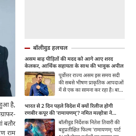
बॉलीवुड हलचल
असम बाढ़ पीड़ितों की मदद को आगे आए शरद
केलकर, आर्थिक सहायता के साथ की भावुक अपील
पूर्वोत्तर राज्य असम इस समय सदी
की सबसे भीषण प्राकृतिक आपदाओं
में से एक का सामना कर रहा है। बाढ़
की भयंकर तबाही ने लाखों जिंदगियों
हुआ है,
को अस्त-व्यस्त कर दिया है। जहां
भारत से 2 दिन पहले विदेश में क्यों रिलीज होगी
एक तरफ राज्य के कई जिले पानी में
रणबीर कपूर की 'रामायणम्'? नमित मल्होत्रा ने
्राफर-
डूब चुके हैं और लोग बुनियादी चीज़ों
बताया रिलीज प्लान
बॉलीवुड निर्देशक नितेश तिवारी की
ां बतौर
के लिए तरस रहे हैं, वहीं दूसरी तरफ
बहुप्रतीक्षित फिल्म 'रामायणम्: पार्ट
ारण राम
इस मुश्किल समय में मनोरंजन जगत