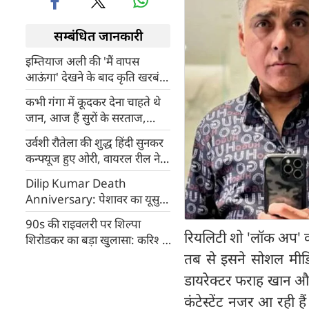
सम्बंधित जानकारी
इम्तियाज अली की 'मैं वापस
आऊंगा' देखने के बाद कृति खरबंदा
ने लिखा भावुक नोट, कहा - घर की
कभी गंगा में कूदकर देना चाहते थे
याद मिल गई
जान, आज हैं सुरों के सरताज,
कैलाश खेर के संघर्ष की अनसुनी
उर्वशी रौतेला की शुद्ध हिंदी सुनकर
दास्तां
कन्फ्यूज हुए ओरी, वायरल रील ने
जीता फैंस का दिल
Dilip Kumar Death
Anniversary: पेशावर का यूसुफ
खान कैसे बना बॉलीवुड का 'ट्रेजेडी
90s की राइवलरी पर शिल्पा
किंग'?
रियलिटी शो 'लॉक अप' का
शिरोडकर का बड़ा खुलासा: करिश्मा
कपूर के साथ शूटिंग का दिल छू लेने
तब से इसने सोशल मीड
वाला किस्सा
डायरेक्टर फराह खान और ए
कंटेस्टेंट नजर आ रही ह