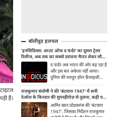
बॉलीवुड हलचल
'इनसिडियस: आउट ऑफ द फर्दर' का दूसरा ट्रेलर
रिलीज, अब तक का सबसे डरावना चैप्टर लेकर लौट
रही हॉरर फ्रैंचाइजी
द फर्दर अब भारत की ओर बढ़ रहा है
और इस बार अकेला नहीं आया।
दुनिया की मशहूर हॉरर फ्रैंचाइज़ी
इनसिडियस का दूसरा ट्रेलर रिलीज़ हो
अनटाइटल
चुका है, जो दर्शकों को इस डरावनी
राजकुमार संतोषी ने की 'बंटवारा 1947' में सनी
दुनिया में और गहराई तक ले जाता है।
देओल के किरदार की सुपरहीरोज़ से तुलना, कही यह
़ी हैं।
रोंगटे खड़े कर देने वाले नए दृश्यों से
बात
आमिर खान प्रोडक्शंस की 'बंटवारा
भरपूर यह ट्रेलर इनसिडियस सीरीज़
1947', जिसका निर्देशन राजकुमार
के अब तक के सबसे डरावने और