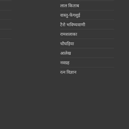
लाल किताब
वास्तु-फेंगशुई
टैरो भविष्यवाणी
रामशलाका
चौघड़िया
आलेख
नवग्रह
रत्न विज्ञान