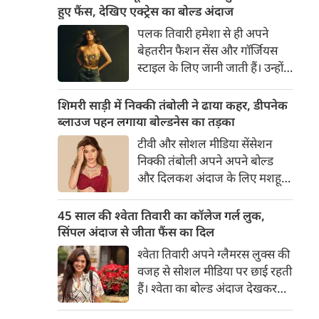
का बेसब्री से इंतजार करते हैं। इस बार
हुए फैंस, देखिए एक्ट्रेस का बोल्ड अंदाज
सनी लियोनी ने मालदीव वेकेशन से
पलक तिवारी हमेशा से ही अपने
अपनी कुछ बोल्ड तस्वीरें शेयर की है।
बेहतरीन फैशन सेंस और गॉर्जियस
स्टाइल के लिए जानी जाती हैं। उन्होंने
अपनी दिलकश अदाओं से एक बार
फिर फैंस का दिल जीत लिया है।
शिमरी साड़ी में निक्की तंबोली ने ढाया कहर, डीपनेक
पलक ने एक बेहद यूनीक और
ब्लाउज पहन लगाया बोल्डनेस का तड़का
स्टाइलिश गोल्डन कॉर्सेट टॉप में
टीवी और सोशल मीडिया सेंसेशन
अपनी कुछ तस्वीरें शेयर की है।
निक्की तंबोली अपने अपने बोल्ड
और दिलकश अंदाज के लिए मशहूर
हैं। वह अपनी सिजलिंग अदाओं से
इंटरनेट पर तहलका मचाती रहती हैं।
45 साल की श्वेता तिवारी का कॉलेज गर्ल लुक,
इस बार निक्की ने मरून कलर की
सिंपल अंदाज से जीता फैंस का दिल
साड़ी में अपनी कुछ सुपर सिजलिंग
श्वेता तिवारी अपने ग्लैमरस लुक्स की
तस्वीरें शेयर की है। खूबसूरत शिमरी
वजह से सोशल मीडिया पर छाई रहती
साड़ी में निक्की की अदाएं देखने
हैं। श्वेता का बोल्ड अंदाज देखकर
लायक है।
अंदाजा लगाना मुश्किल है कि वह दो