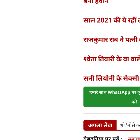
बनी हैवान
साल 2021 की ये रहीं टॉ
राजकुमार राव ने पत्नी
श्वेता तिवारी के ब्रा 
सनी लियोनी के सेक्स
हमारे साथ WhatsApp पर जुड
करें
अगला लेख
शो 'मोसे छ
वेबदुनिया पर पढ़ें :
समाच