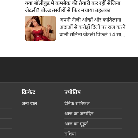
बच्चों की मां हैं। 45 साल की श्वेता
क्या बॉलीवुड में कमबैक की तैयारी कर रहीं सेलिना
तिवारी की तस्वीरों पर फैंस जमकर
जेटली? बोल्ड तस्वीरों से फिर मचाया तहलका
प्यार लुटाते हैं। इस बार श्वेता तिवारी
अपनी नीली आंखों और कातिलाना
ने वेकेशन से अपनी कुछ तस्वीरें शेयर
अदाओं से करोड़ों दिलों पर राज करने
की है।
वाली सेलिना जेटली पिछले 14 साल
से अभिनय की दुनिया से दूर हैं। उन्हें
आखिरी बार साल 2011 में आई
फिल्म 'थैंक यू' में देखा गया था।
इसके बाद वह 2012 में 'विल यू मैरी'
में कैमियो रोल में नजर आई थीं।
क्रिकेट
ज्योतिष
अन्य खेल
दैनिक राशिफल
आज का जन्मदिन
आज का मुहूर्त
राशियां