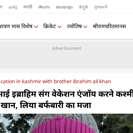
sh
தமிழ்
मराठी
తెలుగు
മലയാളം
ಕನ್ನಡ
ગુજરાતી
श्रावण मास विशेष
क्रिकेट
ज्योतिष
श्रीरामचरितमानस
acation in kashmir with brother ibrahim ali khan
भाई इब्राहिम संग वेकेशन एंजॉय करने कश्म
ी खान, लिया बर्फबारी का मजा