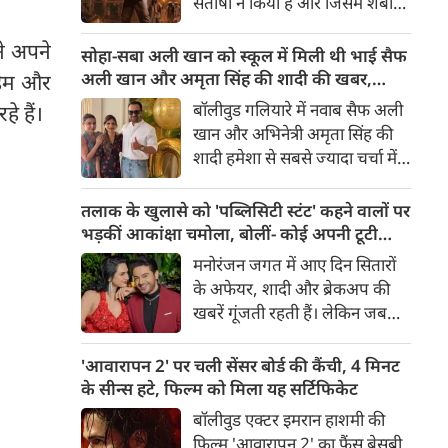
संतोषी ने किया है और जिसमें शबाना
सबसे अंधेरे अध्याय की झलक देता
आज़मी, सनी देओल और प्रीति जी
है।
ने अपने
जिंटा मुख्य भूमिकाओं में हैं, 14
सोहा-सबा अली खान को स्कूल में मिली थी भाई सैफ
अगस्त 2026 को दुनियाभर के
अली खान और अमृता सिंह की शादी की खबर,
ाहिम और
सिनेमाघरों में रिलीज़ होगी। हाल ही में
बताया चौंकाने वाला किस्सा
बॉलीवुड गलियारे में नवाब सैफ अली
े हैं।
रिलीज हुए फिल्म के ट्रेलर ने भारत के
खान और अभिनेत्री अमृता सिंह की
बंटवारे के दर्दनाक इतिहास की दमदार
शादी हमेशा से सबसे ज्यादा चर्चा में
झलक दिखाकर दर्शकों के बीच
रहने वाले विषयों में से एक रही है।
फिल्म को लेकर उत्साह और भी बढ़ा
साल 1991 में हुई इस शादी को
तलाक के खुलासे को 'पब्लिसिटी स्टंट' कहने वालों पर
दिया है।
लेकर आज भी कई ऐसे राज़ हैं,
भड़कीं आकांक्षा चमोला, बोलीं- कोई अपनी टूटी
जिनसे पर्दा उठना बाकी है। हाल ही में
शादी का तमाशा नहीं बनाता
मनोरंजन जगत में आए दिन सितारों
सैफ अली खान की बहनों—अभिनेत्री
के अफेयर, शादी और ब्रेकअप की
सोहा अली खान और सबा अली खान
खबरें गूंजती रहती हैं। लेकिन जब
ने इस शादी से जुड़ा एक बेहद
छोटे पर्दे के किसी बेहद पसंदीदा और
दिलचस्प और चौंकाने वाला किस्सा
पॉपुलर कपल्स के अलग होने की
'आवारापन 2' पर चली सेंसर बोर्ड की कैंची, 4 मिनट
साझा किया है।
खबर आती है, तो फैंस का दिल टूट
के सीन्स हटे, फिल्म को मिला यह सर्टिफिकेट
जाता है। टीवी इंडस्ट्री के मशहूर और
बॉलीवुड एक्टर इमरान हाशमी की
टैलेंटेड एक्टर गौरव खन्ना और उनकी
फिल्म 'आवारापन 2' का फैंस बेसब्री