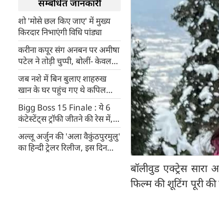
सम्बंधित जानकारी
शो 'मोसे छल किए जाए' में मुख्य
किरदार निभाएंगी विधि पांड्या
करीना कपूर संग अनबन पर अमीषा
पटेल ने तोड़ी चुप्पी, बोलीं- केवल
उनका काम जानती हूं...
जब नशे में बिन बुलाए शाहरुख
खान के घर पहुंच गए थे कपिल
शर्मा, किग खान बोले- मेरे बेडरूम
Bigg Boss 15 Finale : ये 6
का दरवाजा खुला होगा तो...
कंटेस्टेंट्स ट्रॉफी जीतने की रेस में,
जानिए कब और कहां देख सकेंगे
अल्लू अर्जुन की 'अला वैकुंठपुरमुलु'
ग्रैंड फिनाले
का हिन्दी ट्रेलर रिलीज, इस दिन
टेलीविजन पर होगा प्रीमियर
बॉलीवुड एक्ट्रेस सारा
फिल्म की शूटिंग पूरी की