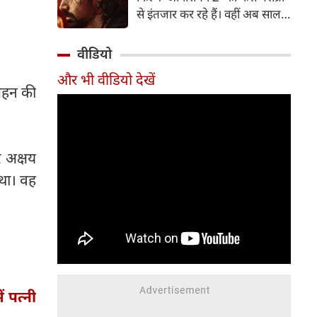
पत्नी व एक्ट्रेस आकांक्षा चमोला इन
से इंतजार कर रहे हैं। वहीं अब साल
दिनों अपने रिश्ते को लेकर जबरदस्त
2007 में आई कल्ट-क्लासिक थ्रिलर
चर्चा में हैं।
'आवारापन' के बहुप्रतीक्षित सीक्वल
वीडियो
'आवारापन 2' को सेंट्रल बोर्ड ऑफ
और भी वीडियो देखें
फिल्म सर्टिफिकेशन (CBFC) से हरी
 बहन की
झंडी मिल गई है।
र अक्षय
 था। वह
ं पत्नी