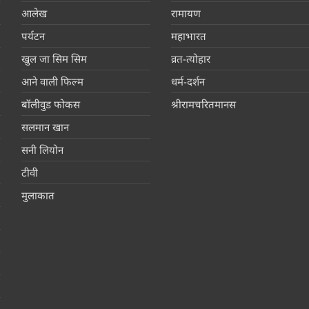
आलेख
रामायण
पर्यटन
महाभारत
खुल जा सिम सिम
व्रत-त्योहार
आने वाली फिल्म
धर्म-दर्शन
बॉलीवुड फोकस
श्रीरामचरितमानस
सलमान खान
सनी लियोन
टीवी
मुलाकात