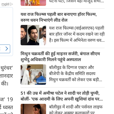
घटना घटी, जिसने वहां मौजूद सभी
लोगों की सांसें रोक दीं। रेड कार्पेट पर
पैपराजी को पोज दे रहीं बॉलीवुड की
यश राज फिल्म्स पहली बार बनाएगा हॉरर फिल्म,
अभिनेत्री रवीना टंडन पर फिल्म का
वरुण धवन निभाएंगे लीड रोल
चार पैरों वाला मुख्य कलाकार (डॉग
यश राज फिल्म्स (वाईआरएफ) पहली
स्टार) अचानक बेकाबू होकर झपट
बार हॉरर जॉनर में कदम रखने जा रही
पड़ा।
है। इस फिल्म में अभिनेता वरुण धवन
मुख्य भूमिका निभाएंगे, जबकि
निर्देशन और पटकथा की जिम्मेदारी
मिथुन चक्रवर्ती की हुई माइनर सर्जरी, बंगाल सीएम
'रॉकेट बॉयज़' से चर्चित अभय पन्नू
शुभेंदु अधिकारी मिलने पहुंचे अस्पताल
संभालेंगे। फिल्म की शूटिंग इस वर्ष के
धुरंधर'
बॉलीवुड के दिग्गज एक्टर और
अंत में शुरू होने की योजना है और
बीजेपी के केंद्रीय समिति सदस्य
शानदार
इसे वर्ष 2027 में दुनियाभर के
मिथुन चक्रवर्ती को लेकर एक बड़ी
सिनेमाघरों में रिलीज़ किया जाएगा।
ई की।
खबर सामने आई है। स्वास्थ्य संबंधी
समस्याओं के चलते उन्हें कोलकाता
51 की उम्र में अमीषा पटेल ने शादी पर तोड़ी चुप्पी,
के एक निजी अस्पताल में भर्ती
ेंज' 19
बोलीं- 'एक आदमी के लिए अपनी खुशियां दांव पर
कराया गया है, जहां डॉक्टरों की टीम
नहीं लगा सकती'
 ध्वस्त
बॉलीवुड में शादी और पर्सनल लाइफ
ने उनके दाहिने हाथ की एक माइनर
को लेकर अक्सर कलाकारों पर