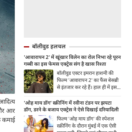
बॉलीवुड हलचल
'आवारापन 2' में खूंखार विलेन का रोल निभा रहे पूरन
गब्बी का इस फेमस एक्ट्रेस संग है खास रिश्ता
बॉलीवुड एक्टर इमरान हाशमी की
फिल्म 'आवारापन 2' का फैंस बेसब्री
से इंतजार कर रहे हैं। हाल ही में इस
फिल्म का ट्रेलर रिलीज हुआ है, जिसे
आदित्य
दर्शकों का जबरदस्त रिस्पॉन्स मिला।
'ओह माय डॉग' स्क्रीनिंग में रवीना टंडन पर झपटा
ट्रेलर में जितना इमरान हाशमी छाए
डॉग, डरने के बजाय एक्ट्रेस ने ऐसे दिखाई दरियादिली
 और आर
रहे उतना ही फिल्म के विलेन को भी
फिल्म 'ओह माय डॉग' की स्पेशल
कि कमाई
स्पेस मिला है।
स्क्रीनिंग के दौरान मुंबई में एक ऐसी