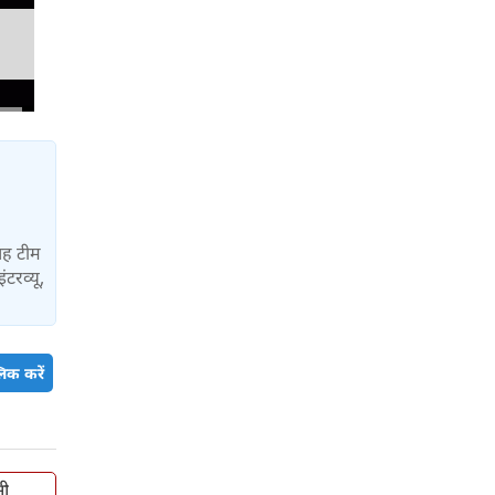
यह टीम
ंटरव्यू,
िक करें
नी