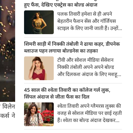
का बेसब्री से इंतजार करते हैं। इस बार
हुए फैंस, देखिए एक्ट्रेस का बोल्ड अंदाज
सनी लियोनी ने मालदीव वेकेशन से
पलक तिवारी हमेशा से ही अपने
अपनी कुछ बोल्ड तस्वीरें शेयर की है।
बेहतरीन फैशन सेंस और गॉर्जियस
स्टाइल के लिए जानी जाती हैं। उन्होंने
अपनी दिलकश अदाओं से एक बार
फिर फैंस का दिल जीत लिया है।
शिमरी साड़ी में निक्की तंबोली ने ढाया कहर, डीपनेक
पलक ने एक बेहद यूनीक और
ब्लाउज पहन लगाया बोल्डनेस का तड़का
स्टाइलिश गोल्डन कॉर्सेट टॉप में
टीवी और सोशल मीडिया सेंसेशन
अपनी कुछ तस्वीरें शेयर की है।
निक्की तंबोली अपने अपने बोल्ड
और दिलकश अंदाज के लिए मशहूर
हैं। वह अपनी सिजलिंग अदाओं से
इंटरनेट पर तहलका मचाती रहती हैं।
45 साल की श्वेता तिवारी का कॉलेज गर्ल लुक,
इस बार निक्की ने मरून कलर की
सिंपल अंदाज से जीता फैंस का दिल
साड़ी में अपनी कुछ सुपर सिजलिंग
 विलेन
श्वेता तिवारी अपने ग्लैमरस लुक्स की
तस्वीरें शेयर की है। खूबसूरत शिमरी
वजह से सोशल मीडिया पर छाई रहती
र्स ने
साड़ी में निक्की की अदाएं देखने
हैं। श्वेता का बोल्ड अंदाज देखकर
लायक है।
अंदाजा लगाना मुश्किल है कि वह दो