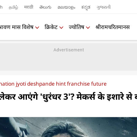
sh
தமிழ்
मराठी
తెలుగు
മലയാളം
ಕನ್ನಡ
ગુજરાતી
श्रावण मास विशेष
क्रिकेट
ज्योतिष
श्रीरामचरितमानस
ation jyoti deshpande hint franchise future
ेकर आएंगे 'धुरंधर 3'? मेकर्स के इशारे से 