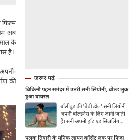
े फिल्म
टीम अब
 साल के
ास है।
र अपनी-
जरूर पढ़ें
्माण की
बिकिनी पहन समंदर में उतरीं सनी लियोनी, बोल्ड लुक
हुआ वायरल
बॉलीवुड की 'बेबी डॉल' सनी लियोनी
अपनी बोल्डनेस के लिए जानी जाती
हैं। सनी अपनी हॉट एंड सिजलिंग
तस्वीरों से इंरनेट पर तहलका मचाती
रहती हैं। फैंस सनी लियोनी की तस्वीरों
पलक तिवारी के यूनिक लायन कॉर्सेट लुक पर फिदा