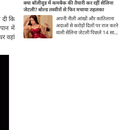
बच्चों की मां हैं। 45 साल की श्वेता
क्या बॉलीवुड में कमबैक की तैयारी कर रहीं सेलिना
तिवारी की तस्वीरों पर फैंस जमकर
जेटली? बोल्ड तस्वीरों से फिर मचाया तहलका
प्यार लुटाते हैं। इस बार श्वेता तिवारी
 दी कि
अपनी नीली आंखों और कातिलाना
ने वेकेशन से अपनी कुछ तस्वीरें शेयर
अदाओं से करोड़ों दिलों पर राज करने
ान में
की है।
वाली सेलिना जेटली पिछले 14 साल
धर वहां
से अभिनय की दुनिया से दूर हैं। उन्हें
आखिरी बार साल 2011 में आई
फिल्म 'थैंक यू' में देखा गया था।
इसके बाद वह 2012 में 'विल यू मैरी'
में कैमियो रोल में नजर आई थीं।