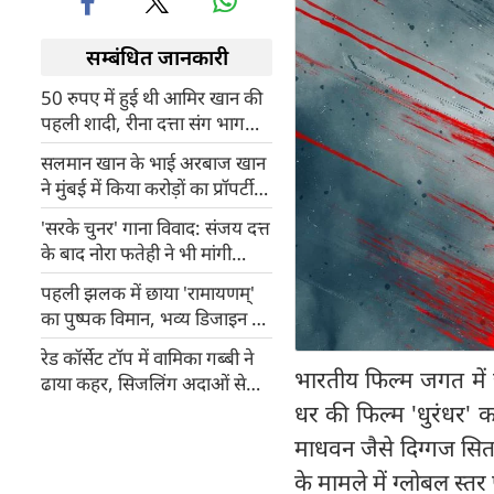
सम्बंधित जानकारी
50 रुपए में हुई थी आमिर खान की
पहली शादी, रीना दत्ता संग भागकर
रचाया था ब्याह
सलमान खान के भाई अरबाज खान
ने मुंबई में किया करोड़ों का प्रॉपर्टी
सौदा, इतने करोड़ में बेचा लग्जरी
'सरके चुनर' गाना विवाद: संजय दत्त
फ्लैट
के बाद नोरा फतेही ने भी मांगी
माफी, अनाथ बच्चियों की शिक्षा का
पहली झलक में छाया 'रामायणम्'
उठाया जिम्मा
का पुष्पक विमान, भव्य डिजाइन ने
बढ़ाई एक्साइटमेंट
रेड कॉर्सेट टॉप में वामिका गब्बी ने
भारतीय फिल्म जगत में 
ढाया कहर, सिजलिंग अदाओं से
इंटरनेट पर लगाई आग
धर की फिल्म 'धुरंधर'
माधवन जैसे दिग्गज सिता
के मामले में ग्लोबल स्तर