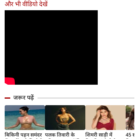
लौट रही हॉरर
कही यह बात
बताया चौंकाने वाला
टूटी श
और भी वीडियो देखें
फ्रैंचाइजी
किस्सा
नहीं ब
जरूर पढ़ें
बिकिनी पहन समंदर
पलक तिवारी के
शिमरी साड़ी में
45 साल