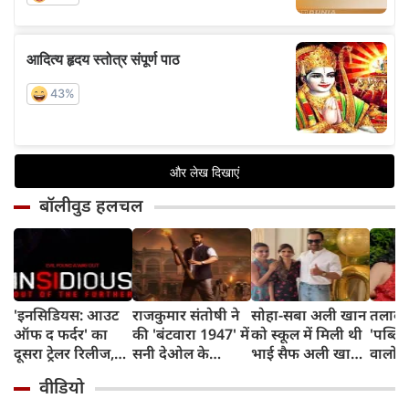
बॉलीवुड हलचल
'इनसिडियस: आउट
राजकुमार संतोषी ने
सोहा-सबा अली खान
तलाक 
ऑफ द फर्दर' का
की 'बंटवारा 1947' में
को स्कूल में मिली थी
'पब्लिस
दूसरा ट्रेलर रिलीज,
सनी देओल के
भाई सैफ अली खान
वालों 
अब तक का सबसे
किरदार की
और अमृता सिंह की
आकांक्
वीडियो
डरावना चैप्टर लेकर
सुपरहीरोज़ से तुलना,
शादी की खबर,
बोलीं-