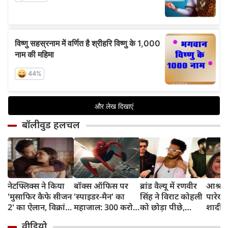
बॉलीवुड हलचल
नेटफ्लिक्स ने किया
बॉक्स ऑफिस पर
ब्रांड वैल्यू में रणवीर
आश्रम म
'मुसाफिर कैफे सीजन
'स्पाइडर-मैन' का
सिंह ने विराट कोहली
पारेख
2' का ऐलान, विक्रांत
महाजाल: 300 करोड़
को छोड़ा पीछे,
शादी,
मैसी फिर लौटेंगे
पार, अब 400 करोड़
शाहरुख खान बने
की पुर
वीडियो