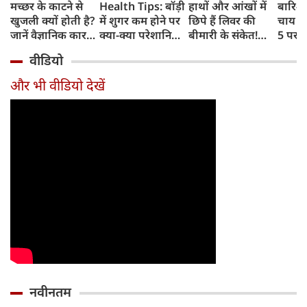
मच्छर के काटने से
Health Tips: बॉड़ी
हाथों और आंखों में
बारिश 
खुजली क्यों होती है?
में शुगर कम होने पर
छिपे हैं लिवर की
चाय के
जानें वैज्ञानिक कारण
क्या-क्या परेशानियां
बीमारी के संकेत!
5 परफे
और उपचार
होती हैं, जानें काम की
भूलकर भी न करें इन्हें
कॉम्बि
वीडियो
बातें
नजरअंदाज
क्रिस्पी
कोई क
और भी वीडियो देखें
नवीनतम