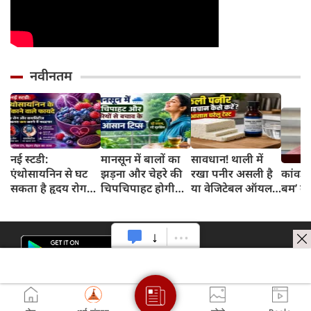
नवीनतम
नई स्टडी:
मानसून में बालों का
सावधान! थाली में
एंथोसायनिन से घट
झड़ना और चेहरे की
रखा पनीर असली है
कांवड़ 
सकता है हृदय रोग
चिपचिपाहट होगी
या वेजिटेबल ऑयल
बम’ का
और डायबिटीज का
गायब, बस डेली
से बना नकली? 2
खतरा, जानिए कैसे
रूटीन में शामिल करें
मिनट के इस टेस्ट से
ये 5 लाइफस्टाइल
जानें सच्चाई
टिप्स