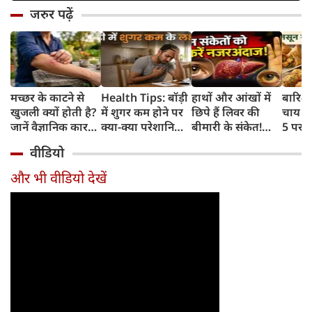
जरुर पढ़ें
मच्छर के काटने से
Health Tips: बॉड़ी
हाथों और आंखों में
बारिश 
खुजली क्यों होती है?
में शुगर कम होने पर
छिपे हैं लिवर की
चाय के
जानें वैज्ञानिक कारण
क्या-क्या परेशानियां
बीमारी के संकेत!
5 परफे
और उपचार
होती हैं, जानें काम की
भूलकर भी न करें इन्हें
कॉम्बि
वीडियो
बातें
नजरअंदाज
क्रिस्पी
कोई क
और भी वीडियो देखें