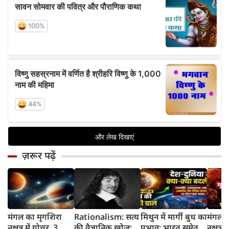
ज़रूर पढ़ें
मंगल का मृगशिरा
Rationalism: सत्य
मिथुन में मार्गी बुध का
मंगल क
नक्षत्र में गोचर, 3
की वैज्ञानिक खोज:
प्रभाव: भारत समेत
नक्षत्र म