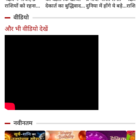
राशियों को रहना
देकार्त का बुद्धिवाद
दुनिया में होंगे ये बड़े
राशियो
होगा 12 अगस्त तक
और आधुनिक दर्शन
बदलाव
चमकेग
वीडियो
सावधान
का जन्म
किसे र
सावधा
और भी वीडियो देखें
नवीनतम