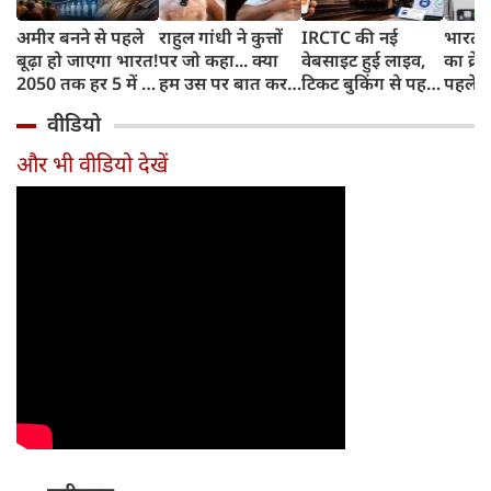
अमीर बनने से पहले
राहुल गांधी ने कुत्तों
IRCTC की नई
भारत म
बूढ़ा हो जाएगा भारत!
पर जो कहा... क्या
वेबसाइट हुई लाइव,
का क्रे
2050 तक हर 5 में 1
हम उस पर बात कर
टिकट बुकिंग से पहले
पहले जा
भारतीय होगा 60
सकते हैं?
करना होगा ये जरूरी
वाहनों 
वीडियो
साल से ज्यादा उम्र का
काम, जानें पूरा
और इन
तरीका
और भी वीडियो देखें