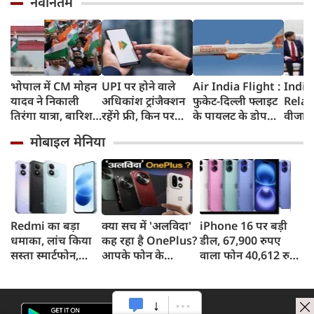
नवीनतम
भोपाल में CM मोहन
UPI पर होने वाले
Air India Flight :
India
यादव ने निकाली
अधिकांश ट्रांजैक्शन
फुकेट-दिल्ली फ्लाइट
Relat
तिरंगा यात्रा, बारिश
रहेंगे फ्री, किन पर
के पायलट के डोप
वीजा 
में भी सैकड़ों युवाओं
लगेगा टैक्स, सरकार
टेस्ट पर एयर इंडिया ने
इमिग्रे
मोबाइल मेनिया
ने दिखाया देशभक्ति
ने दिया बड़ा अपडेट
कहा- रिपोर्ट नहीं
अलावा
का जज्बा
मिली, टिप्पणी की
अमेरिक
स्थिति में नहीं
जेडी वें
की चर्च
Redmi का बड़ा
क्या सच में 'अलविदा'
iPhone 16 पर बड़ी
धमाका, लांच किया
कह रहा है OnePlus?
डील, 67,900 रुपए
सस्ता स्मार्टफोन,
आपके फोन के
वाला फोन 40,612 रुपए
8,000mAh बैटरी
अपडेट्स और वारंटी पर
में खरीदने का मौका, ऐसे
और 50MP कैमरा
आया बड़ा अपडेट
मिलेगा डिस्काउंट