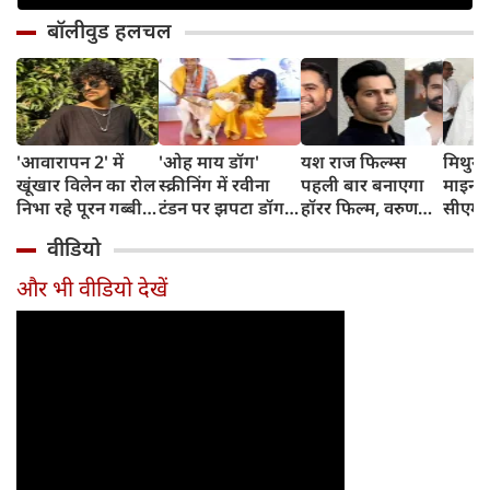
बॉलीवुड हलचल
'आवारापन 2' में
'ओह माय डॉग'
यश राज फिल्म्स
मिथुन च
खूंखार विलेन का रोल
स्क्रीनिंग में रवीना
पहली बार बनाएगा
माइनर 
निभा रहे पूरन गब्बी
टंडन पर झपटा डॉग,
हॉरर फिल्म, वरुण
सीएम शु
का इस फेमस एक्ट्रेस
डरने के बजाय एक्ट्रेस
धवन निभाएंगे लीड
अधिका
वीडियो
संग है खास रिश्ता
ने ऐसे दिखाई
रोल
पहुंचे
दरियादिली
और भी वीडियो देखें