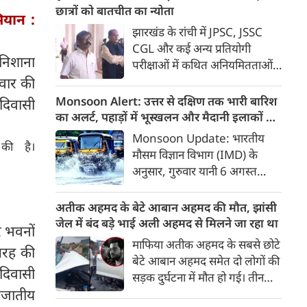
उनके पास नहीं पहुंची, किसी ने दूर
छात्रों को बातचीत का न्योता
यान :
रहने की बात कहकर तो किसी ने
झारखंड के रांची में JPSC, JSSC
फुरसत नहीं होने की बात कहकर टाल
CGL और कई अन्य प्रतियोगी
दिया। हां इतना जरूर किया कि पिता
 निशाना
परीक्षाओं में कथित अनियमितताओं
के अंतिम संस्‍कार के लिए 5100
को लेकर छात्र अपना विरोध-प्रदर्शन
िवार की
रुपए ऑनलाइन भेज दिए और कहा
जारी रखे हुए हैं। इस बीच राज्य की
Monsoon Alert: उत्तर से दक्षिण तक भारी बारिश
दिवासी
कि पिताजी को जला दो।
हेमंत सोरेन सरकार ने छात्रों से चर्चा के
का अलर्ट, पहाड़ों में भूस्खलन और मैदानी इलाकों में
लिए 4 मंत्रियों की कमेटी बनाई है।
बाढ़ का खतरा
Monsoon Update: भारतीय
की है।
मौसम विज्ञान विभाग (IMD) के
अनुसार, गुरुवार यानी 6 अगस्त
2026 को देश भर में मानसूनी ट्रफ
और चक्रवाती परिसंचरण
अतीक अहमद के बेटे आबान अहमद की मौत, झांसी
(Cyclonic Circulations) के
जेल में बंद बड़े भाई अली अहमद से मिलने जा रहा था
र भवनों
चलते मानसूनी गतिविधियां बेहद तीव्र
माफिया अतीक अहमद के सबसे छोटे
तरह की
बनी रहेंगी।
बेटे आबान अहमद समेत दो लोगों की
दिवासी
सड़क दुर्घटना में मौत हो गई। तीन
नजातीय
अन्य लोग गंभीर रूप से घायल हुए हैं।