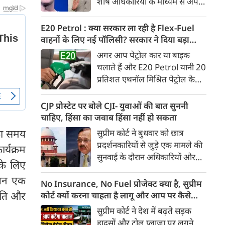
शीर्ष अधिकारियों के माध्यम से अपनी
Ather Annual Community
माफी पहुंचाई। सूत्रों ने बताया कि
Day के दौरान भारतीय बाजार में पेश
बैठक के दौरान Meta ने यह भी
E20 Petrol : क्या सरकार ला रही है Flex-Fuel
करेगी।
स्वीकार किया कि कुछ खास तरह के
वाहनों के लिए नई पॉलिसी? सरकार ने दिया बड़ा
कंटेंट को ज्यादा लोगों तक पहुंचाने के
अपडेट
अगर आप पेट्रोल कार या बाइक
लिए बड़ी रकम का भुगतान किया
चलाते हैं और E20 Petrol यानी 20
गया था। सूत्र के मुताबिक, Meta ने
प्रतिशत एथनॉल मिश्रित पेट्रोल के
गलती स्वीकार करते हुए माफी मांगी
इस्तेमाल को लेकर चिंतित हैं, तो
और इस पर अफसोस जताया।
आपके लिए बड़ी खबर है। भारी
CJP प्रोस्टेट पर बोले CJI- युवाओं की बात सुननी
उद्योग मंत्रालय ने स्पष्ट किया है कि
चाहिए, हिंसा का जवाब हिंसा नहीं हो सकता
20 प्रतिशत से अधिक एथनॉल
 का समय
सुप्रीम कोर्ट ने बुधवार को छात्र
मिश्रित ईंधन पर चलने वाले Flex-
प्रदर्शनकारियों से जुड़े एक मामले की
र्यक्रम
Fuel वाहनों को बढ़ावा देने के लिए
सुनवाई के दौरान अधिकारियों और
सरकार ने अलग से कोई राष्ट्रीय नीति
 के लिए
सुरक्षा बलों से संयम बरतने की सलाह
नहीं बनाई है। मंत्रालय ने यह भी स्पष्ट
बंधन एक
दी। कोर्ट ने कहा कि युवा छात्रों के
No Insurance, No Fuel प्रोजेक्ट क्या है, सुप्रीम
किया कि Flex-Fuel और Electric
विरोध प्रदर्शन के दौरान हिंसा रोकने के
कृति और
कोर्ट क्यों करना चाहता है लागू और आप पर कैसे
Vehicles को प्रोत्साहित करने को
लिए अगर हिंसक तरीके अपनाए गए,
पड़ेगा असर
सुप्रीम कोर्ट ने देश में बढ़ते सड़क
लेकर उसने फिलहाल कोई अलग
तो इससे स्थिति और बिगड़ सकती है।
हादसों और टोल प्लाजा पर लगने
अध्ययन नहीं कराया है।