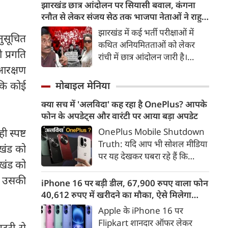
हादसा बुधवार को झांसी के पूंछ थाना
झारखंड छात्र आंदोलन पर सियासी बवाल, कंगना
क्षेत्र में हुआ।
रनौत से लेकर संजय सेठ तक भाजपा नेताओं ने राहुल
गांधी से पूछा सवाल
झारखंड में कई भर्ती परीक्षाओं में
ुसूचित
कथित अनियमितताओं को लेकर
प्रगति
रांची में छात्र आंदोलन जारी है।
 आरक्षण
भाजपा ने इस मामले को लेकर आज
सख्‍त रूख अपनाया और विधानसभा
 कि कोई
मोबाइल मेनिया
से संसद तक यह मामला उठाया।
क्या सच में 'अलविदा' कह रहा है OnePlus? आपके
कंगना रनौत से लेकर संजय सेठ तक
फोन के अपडेट्स और वारंटी पर आया बड़ा अपडेट
कई भाजपा नेताओं ने इस मामले में
राहुल गांधी पर निशाना साधा।
OnePlus Mobile Shutdown
 स्पष्ट
Truth: यदि आप भी सोशल मीडिया
रखंड को
पर यह देखकर घबरा रहे हैं कि
रखंड को
"OnePlus मोबाइल बंद हो रहा है",
भी उसकी
तो थोड़ा ठहरिए! टेक वर्ल्ड में किसी
iPhone 16 पर बड़ी डील, 67,900 रुपए वाला फोन
समय 'फ्लैगशिप किलर' के नाम से
40,612 रुपए में खरीदने का मौका, ऐसे मिलेगा
मशहूर इस ब्रांड को लेकर इंटरनेट पर
डिस्काउंट
Apple के iPhone 16 पर
लगातार कयासबाजी का दौर जारी है।
Flipkart शानदार ऑफर लेकर
टरी से