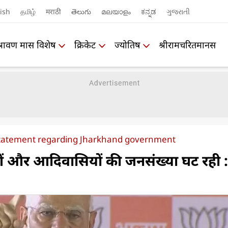
ish
தமிழ்
मराठी
తెలుగు
മലയാളം
ಕನ್ನಡ
ગુજરાતી
श्रावण मास विशेष
क्रिकेट
ज्योतिष
श्रीरामचरितमानस
 statement regarding Jharkhand government
ुओं और आदिवासियों की जनसंख्या घट रही :