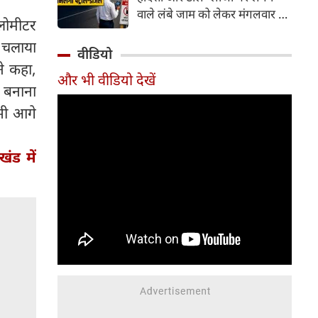
वाले लंबे जाम को लेकर मंगलवार को
िलोमीटर
गंभीर चिंता जताई। कोर्ट ने केंद्र
ा चलाया
सरकार को चुनिंदा राष्ट्रीय राजमार्गों
वीडियो
पर पायलट प्रोजेक्ट शुरू करने का
ने कहा,
और भी वीडियो देखें
निर्देश दिया है। इसके तहत पारंपरिक
क बनाना
टोल प्लाजा की जगह Automatic
कभी आगे
Number Plate Recognition
(ANPR) जैसी तकनीक आधारित
ऑटोमैटिक व्हीकल डिटेक्शन सिस्टम
ंड में
लागू करने की योजना है, जिससे
वाहनों को टोल भुगतान के लिए
रुकना न पड़े।