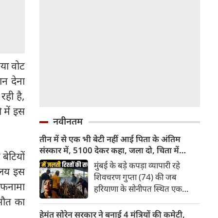
नया वोट
ान देना
ही है,
 में इस
नवीनतम
तीन में से एक भी बेटी नहीं आई पिता के अंतिम
संस्‍कार में, 5100 देकर कहा, जला दो, चिता में
बेटियों
जलती रिश्‍तों की सच्‍चाई
मुंबई के बड़े कपड़ा व्यापारी रहे
यालय इस
शिवचरण गुप्ता (74) की जब
हलफनामा
हरियाणा के सोनीपत स्थित एक
वृद्धाश्रम में मौत हुई तो उनकी तीन
 मौत का
बेटियों में से एक भी अंतिम वक्‍त में
हेमंत सोरेन सरकार ने बनाई 4 मंत्रियों की कमेटी,