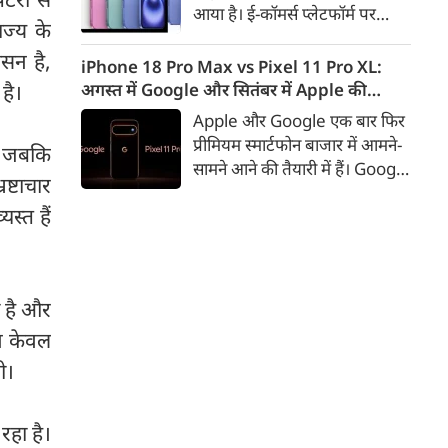
आया है। ई-कॉमर्स प्लेटफॉर्म पर
ाज्य के
iPhone 16 के 128GB मॉडल की
ासन है,
कीमत सीधे डिस्काउंट के बाद
iPhone 18 Pro Max vs Pixel 11 Pro XL:
67,900 रुपए हो गई है। वहीं, अगर
अगस्त में Google और सितंबर में Apple की
है।
ग्राहक एक्सचेंज ऑफर और चुनिंदा
टक्कर, जानें कौन होगा सबसे दमदार?
Apple और Google एक बार फिर
बैंक कार्ड के डिस्काउंट का फायदा
प्रीमियम स्मार्टफोन बाजार में आमने-
ै जबकि
उठाते हैं, तो इस फोन को प्रभावी तौर
सामने आने की तैयारी में हैं। Google
पर सिर्फ 40,612 रुप में खरीदा जा
ष्टाचार
का नया Pixel 11 Pro XL अगस्त
सकता है।
स्त हैं
में लॉन्च होने की उम्मीद है, जबकि
Apple सितंबर में iPhone 18
Pro Max पेश कर सकता है। दोनों
फोन में इस बार बड़े डिजाइन बदलाव
 है और
के बजाय हार्डवेयर और सॉफ्टवेयर में
कई अहम अपग्रेड देखने को मिल
 न केवल
सकते हैं।
ी।
रहा है।