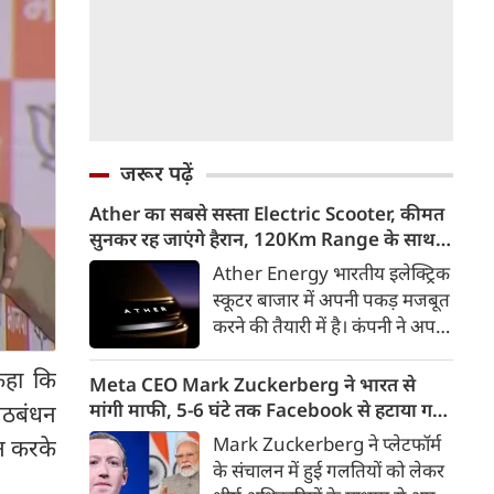
जरूर पढ़ें
Ather का सबसे सस्ता Electric Scooter, कीमत
सुनकर रह जाएंगे हैरान, 120Km Range के साथ
आएगा Konarc
Ather Energy भारतीय इलेक्ट्रिक
स्कूटर बाजार में अपनी पकड़ मजबूत
करने की तैयारी में है। कंपनी ने अपने
नए EL Platform आधारित फैमिली
 कहा कि
इलेक्ट्रिक स्कूटर का पहला वीडियो
Meta CEO Mark Zuckerberg ने भारत से
टीजर जारी कर दिया है। इस नए
मांगी माफी, 5-6 घंटे तक Facebook से हटाया गया
 गठबंधन
इलेक्ट्रिक स्कूटर का नाम Ather
था PM Modi का वीडियो
Mark Zuckerberg ने प्लेटफॉर्म
न करके
Konarc बताया गया है। कंपनी इसे
के संचालन में हुई गलतियों को लेकर
29 अगस्त 2026 को होने वाले