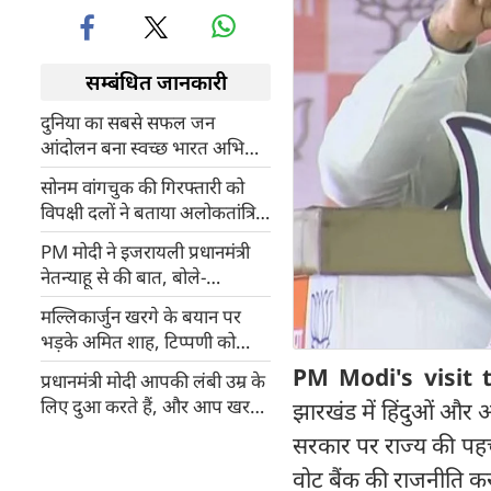
सम्बंधित जानकारी
दुनिया का सबसे सफल जन
आंदोलन बना स्वच्छ भारत अभियान
: नरेंद्र मोदी
सोनम वांगचुक की गिरफ्तारी को
विपक्षी दलों ने बताया अलोकतांत्रिक
व कायरतापूर्ण कार्रवाई
PM मोदी ने इजरायली प्रधानमंत्री
नेतन्याहू से की बात, बोले-
आतंकवाद का हमारी दुनिया में कोई
मल्लिकार्जुन खरगे के बयान पर
स्थान नहीं
भड़के अमित शाह, टिप्‍पणी को
बताया अत्यंत खराब और
PM Modi's visit 
प्रधानमंत्री मोदी आपकी लंबी उम्र के
अपमानजनक
लिए दुआ करते हैं, और आप खरगे
झारखंड में हिंदुओं और 
जी...
सरकार पर राज्य की पहच
वोट बैंक की राजनीति 