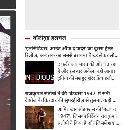
बॉलीवुड हलचल
'इनसिडियस: आउट ऑफ द फर्दर' का दूसरा ट्रेलर
रिलीज, अब तक का सबसे डरावना चैप्टर लेकर लौट
रही हॉरर फ्रैंचाइजी
द फर्दर अब भारत की ओर बढ़ रहा
है और इस बार अकेला नहीं आया।
दुनिया की मशहूर हॉरर फ्रैंचाइज़ी
इनसिडियस का दूसरा ट्रेलर रिलीज़
हो चुका है, जो दर्शकों को इस
राजकुमार संतोषी ने की 'बंटवारा 1947' में सनी
डरावनी दुनिया में और गहराई तक ले
देओल के किरदार की सुपरहीरोज़ से तुलना, कही यह
जाता है। रोंगटे खड़े कर देने वाले नए
बात
आमिर खान प्रोडक्शंस की 'बंटवारा
दृश्यों से भरपूर यह ट्रेलर इनसिडियस
1947', जिसका निर्देशन राजकुमार
सीरीज़ के अब तक के सबसे डरावने
संतोषी ने किया है और जिसमें शबाना
और सबसे अंधेरे अध्याय की झलक
आज़मी, सनी देओल और प्रीति जी