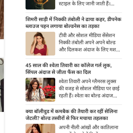
शेयर की है।
स्टाइल के लिए जानी जाती हैं।
उन्होंने अपनी दिलकश अदाओं से
एक बार फिर फैंस का दिल जीत
शिमरी साड़ी में निक्की तंबोली ने ढाया कहर, डीपनेक
लिया है। पलक ने एक बेहद यूनीक
ब्लाउज पहन लगाया बोल्डनेस का तड़का
और स्टाइलिश गोल्डन कॉर्सेट टॉप में
टीवी और सोशल मीडिया सेंसेशन
अपनी कुछ तस्वीरें शेयर की है।
निक्की तंबोली अपने अपने बोल्ड
और दिलकश अंदाज के लिए मशहूर
हैं। वह अपनी सिजलिंग अदाओं से
इंटरनेट पर तहलका मचाती रहती हैं।
45 साल की श्वेता तिवारी का कॉलेज गर्ल लुक,
इस बार निक्की ने मरून कलर की
सिंपल अंदाज से जीता फैंस का दिल
साड़ी में अपनी कुछ सुपर सिजलिंग
श्वेता तिवारी अपने ग्लैमरस लुक्स
तस्वीरें शेयर की है। खूबसूरत शिमरी
की वजह से सोशल मीडिया पर छाई
साड़ी में निक्की की अदाएं देखने
रहती हैं। श्वेता का बोल्ड अंदाज
लायक है।
देखकर अंदाजा लगाना मुश्किल है
कि वह दो बच्चों की मां हैं। 45 साल
क्या बॉलीवुड में कमबैक की तैयारी कर रहीं सेलिना
की श्वेता तिवारी की तस्वीरों पर फैंस
जेटली? बोल्ड तस्वीरों से फिर मचाया तहलका
जमकर प्यार लुटाते हैं। इस बार श्वेता
अपनी नीली आंखों और कातिलाना
तिवारी ने वेकेशन से अपनी कुछ