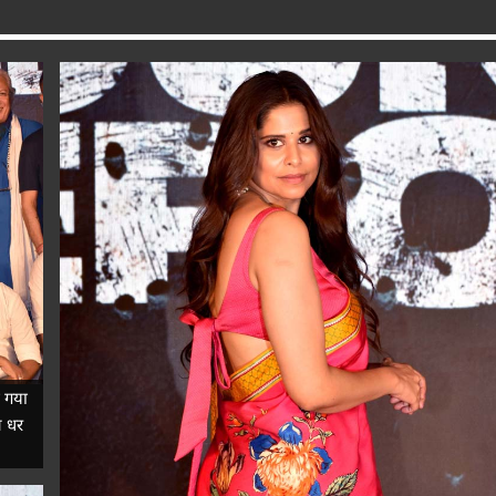
ो गया
थ धर