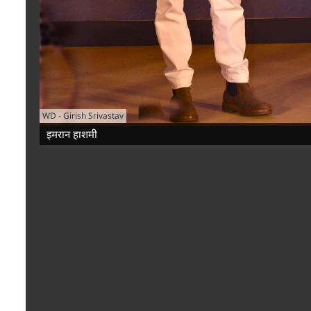
WD
-
Girish Srivastav
इमरान हाशमी