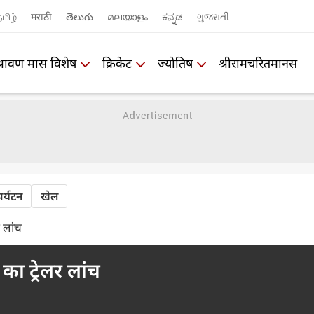
மிழ்
मराठी
తెలుగు
മലയാളം
ಕನ್ನಡ
ગુજરાતી
श्रावण मास विशेष
क्रिकेट
ज्योतिष
श्रीरामचरितमानस
पर्यटन
खेल
र लांच
का ट्रेलर लांच