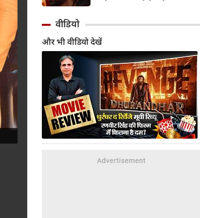
दिनों अपने रिश्ते को लेकर जबरदस्त
2007 में आई कल्ट-क्लासिक थ्रिलर
चर्चा में हैं।
'आवारापन' के बहुप्रतीक्षित सीक्वल
वीडियो
'आवारापन 2' को सेंट्रल बोर्ड ऑफ
और भी वीडियो देखें
फिल्म सर्टिफिकेशन (CBFC) से हरी
झंडी मिल गई है।