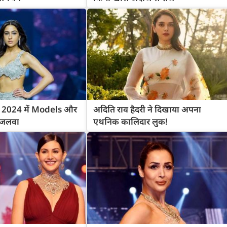
क 2024 में Models और
अदिति राव हैदरी ने दिखाया अपना
 जलवा
एथनिक कालिदार लुक!