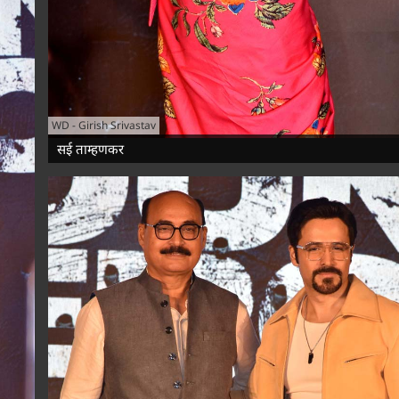
WD
-
Girish Srivastav
सई ताम्हणकर