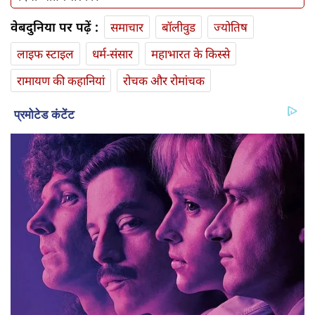
वेबदुनिया पर पढ़ें :
समाचार
बॉलीवुड
ज्योतिष
लाइफ स्‍टाइल
धर्म-संसार
महाभारत के किस्से
रामायण की कहानियां
रोचक और रोमांचक