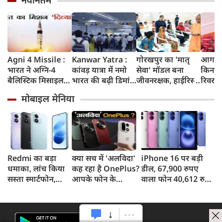
नवीनतम
Agni 4 Missile :
Kanwar Yatra :
गोरखपुर का 'मातृ
आगरा म
भारत ने अग्नि-4
कांवड़ यात्रा में नमो
सेवा' मॉडल बना
किनारे
बैलिस्टिक मिसाइल
भारत की बढ़ी डिमांड,
जीवनरक्षक, हाईरिस्क
रिवर फ्
का सफल परीक्षण
गाजियाबाद समेत
गर्भवती महिलाओं के
करोड़ 
मोबाइल मेनिया
किया, 4,000 KM
कई स्टेशनों पर 50%
इलाज से बची 77
करेगी 
तक मारक क्षमता
तक बढ़ी यात्रियों की
जिंदगियां
मिलेंग
संख्या
सुविधा
Redmi का बड़ा
क्या सच में 'अलविदा'
iPhone 16 पर बड़ी
धमाका, लांच किया
कह रहा है OnePlus?
डील, 67,900 रुपए
सस्ता स्मार्टफोन,
आपके फोन के
वाला फोन 40,612 रुपए
8,000mAh बैटरी
अपडेट्स और वारंटी पर
में खरीदने का मौका, ऐसे
और 50MP कैमरा
आया बड़ा अपडेट
मिलेगा डिस्काउंट