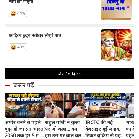
जरूर पढ़ें
अमीर बनने से पहले
राहुल गांधी ने कुत्तों
IRCTC की नई
भारत म
बूढ़ा हो जाएगा भारत!
पर जो कहा... क्या
वेबसाइट हुई लाइव,
का क्रे
2050 तक हर 5 में 1
हम उस पर बात कर
टिकट बुकिंग से पहले
पहले जा