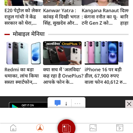
E20 पेट्रोल को लेकर
Kanwar Yatra :
Kangana Ranaut
दिल्ली
राहुल गांधी ने केंद्र
कांवड़ में दिखी भगत
: कंगना रनौत का यू-
बारिश 
सरकार को घेरा,
सिंह, सुखदेव और
टर्न! Gen Z को
हाहाका
कहा- बहुत बड़ा मुद्दा,
राजगुरु की
बताया भारत की
में जलभ
मोबाइल मेनिया
लोगों की गाड़ियां हो
अमरगाथा,
'सबसे बड़ी ताकत',
जाम में
रहीं खराब, BJP ने
शिवभक्तों ने अनोखे
कुछ दिन पहले
सड़कों
बताया खराब
अंदाज में दी
प्रदर्शनकारियों को
तक पा
पटकथा
श्रद्धांजलि
कहा था 'जेनरेशन
गटर'
Redmi का बड़ा
क्या सच में 'अलविदा'
iPhone 16 पर बड़ी
धमाका, लांच किया
कह रहा है OnePlus?
डील, 67,900 रुपए
सस्ता स्मार्टफोन,
आपके फोन के
वाला फोन 40,612 रुपए
8,000mAh बैटरी
अपडेट्स और वारंटी पर
में खरीदने का मौका, ऐसे
और 50MP कैमरा
आया बड़ा अपडेट
मिलेगा डिस्काउंट