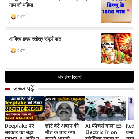
जरूर पढ़ें
Deepfake पर
छोटे बेटे अबान की
AI फीचर्स वाला E3
Redmi
सरकार का बड़ा
मौत के बाद क्या
Electric Trion
धमाका
एक्शन, AI कंटेंट पर
सामने आएगी
इलेक्ट्रिक स्कूटर मचा
सस्ता स