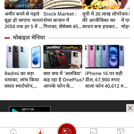
अमीर बनने से पहले
Stock Market :
यूपी में 30 लाख लोगों
जन-वि
बूढ़ा हो जाएगा भारत!
शेयर बाजार में
की आजीविका का
में एक्
2050 तक हर 5 में 1
गिरावट, सेंसेक्स 455
साधन बना हथकरघा-
मोहन 
भारतीय होगा 60
अंक टूटा, निफ्टी में भी
पावरलूम : CM योगी
CMHO
मोबाइल मेनिया
साल से ज्यादा उम्र का
गिरावट
सहित 
सस्पेंड
Redmi का बड़ा
क्या सच में 'अलविदा'
iPhone 16 पर बड़ी
धमाका, लांच किया
कह रहा है OnePlus?
डील, 67,900 रुपए
सस्ता स्मार्टफोन,
आपके फोन के
वाला फोन 40,612 रुपए
8,000mAh बैटरी
अपडेट्स और वारंटी पर
में खरीदने का मौका, ऐसे
और 50MP कैमरा
आया बड़ा अपडेट
मिलेगा डिस्काउंट