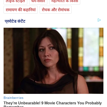
लाइफ स्‍टाइल
धर्म-संसार
महाभारत के किस्से
रामायण की कहानियां
रोचक और रोमांचक