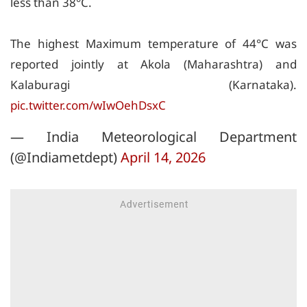
less than 38°C.
The highest Maximum temperature of 44°C was
reported jointly at Akola (Maharashtra) and
Kalaburagi (Karnataka).
pic.twitter.com/wIwOehDsxC
— India Meteorological Department
(@Indiametdept)
April 14, 2026