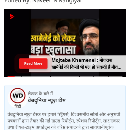
Edited By: Naveen R Rangiyal
Mojtaba Khamenei : मोजतबा
Read More
खामेनेई की किसी भी पल हो सकती है मौत,
इजराइली मीडिया के दावे के बीच सामने आया
वीडियो, कैसी है ईरान के सुप्रीम लीडर की
हालत
लेखक के बारे में
वेबदुनिया न्यूज़ टीम
वेबदुनिया न्यूज़ डेस्क पर हमारे स्ट्रिंगर्स, विश्वसनीय स्रोतों और अनुभवी
पत्रकारों द्वारा तैयार की गई ग्राउंड रिपोर्ट्स, स्पेशल रिपोर्ट्स, साक्षात्कार
तथा रीयल-टाइम अपडेट्स को वरिष्ठ संपादकों द्वारा सावधानीपूर्वक