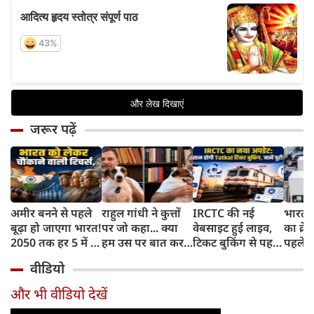
जरूर पढ़ें
अमीर बनने से पहले
राहुल गांधी ने कुत्तों
IRCTC की नई
भारत म
बूढ़ा हो जाएगा भारत!
पर जो कहा... क्या
वेबसाइट हुई लाइव,
का क्रे
2050 तक हर 5 में 1
हम उस पर बात कर
टिकट बुकिंग से पहले
पहले जा
भारतीय होगा 60
सकते हैं?
करना होगा ये जरूरी
वाहनों 
वीडियो
साल से ज्यादा उम्र का
काम, जानें पूरा
और इन
तरीका
और भी वीडियो देखें