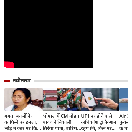
नवीनतम
ममता बनर्जी के
भोपाल में CM मोहन
UPI पर होने वाले
Air In
काफिले पर हमला,
यादव ने निकाली
अधिकांश ट्रांजैक्शन
फुकेट-
भीड़ ने कार पर किया
तिरंगा यात्रा, बारिश
रहेंगे फ्री, किन पर
के पाय