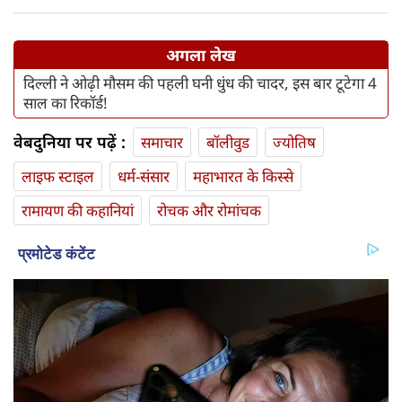
अगला लेख
दिल्ली ने ओढ़ी मौसम की पहली घनी धुंध की चादर, इस बार टूटेगा 4
साल का रिकॉर्ड!
वेबदुनिया पर पढ़ें :
समाचार
बॉलीवुड
ज्योतिष
लाइफ स्‍टाइल
धर्म-संसार
महाभारत के किस्से
रामायण की कहानियां
रोचक और रोमांचक