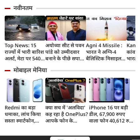
नवीनतम
Top News: 15
अयोध्या सीट से पवन
Agni 4 Missile :
Kanwa
राज्यों में भारी बारिश
पांडे को उम्मीदवार
भारत ने अग्नि-4
कांवड़ य
अलर्ट, मेटा पर 5400
बनाने के पीछे सपा
बैलिस्टिक मिसाइल
भारत क
करोड़ का जुर्माना,
की क्या रणनीति है?
का सफल परीक्षण
गाजिय
मोबाइल मेनिया
Gen-Z पर क्या बोले
किया, 4,000 KM
कई स्ट
मोहन भागवत
तक मारक क्षमता
तक बढ़ी
संख्या
Redmi का बड़ा
क्या सच में 'अलविदा'
iPhone 16 पर बड़ी
धमाका, लांच किया
कह रहा है OnePlus?
डील, 67,900 रुपए
सस्ता स्मार्टफोन,
आपके फोन के
वाला फोन 40,612 रुपए
8,000mAh बैटरी
अपडेट्स और वारंटी पर
में खरीदने का मौका, ऐसे
और 50MP कैमरा
आया बड़ा अपडेट
मिलेगा डिस्काउंट