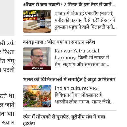
हैक्स।
ऑयल से बना नकली? 2 मिनट के इस टेस्ट से जानें
सच्चाई
बाजार में बिक रहे एनालॉग (नकली)
पनीर की पहचान कैसे करें? सेहत को
नुकसान पहुंचाने वाले मिलावटी पनीर
को परखने के 5 आसान घरेलू तरीके
यहां जानें।
कांवड़ यात्रा : ‘बोल बम’ का सनातन संदेश
वरी उर्फ
Kanwar Yatra social
 रिश्ता
harmony: किसी भी समाज में
त बंधु
प्रेम, सहयोग और समरसता का
ब पटती
वातावरण तब स्वतः निर्मित होता है,
जब व्यक्ति अपने अहंकार का त्याग
भारत की विभिन्नताओं में समाहित है अटूट अभिन्नता!
कर भक्ति का पथ अपनाता है। कांवड़
Indian culture: भारत
यात्रा इसी सत्य का सजीव प्रतीक है।
विविधताओं का लोकसागर है।
ठते थे।
मनुष्य को मनुष्य से जोड़ने वाली
भारतीय लोक समाज, सागर जैसी
ल जाते
सांस्कृतिक चेतना की यह एक विराट
विशालता के साथ ही साथ लोकजीवन
यात्रा है जिसमें जाति, वर्ग, भाषा,
ोता था।
में समायी अंतहीन विविधताओं का
स्पेन में मोरक्को से घुसपैठ, यूरोपीय संघ में मचा
क्षेत्र, आर्थिक स्थिति और सामाजिक
ा ख्याल
जीता-जागता संग्रहालय हैं। हमारा
हड़कंप
भेदभाव गौण हो जाते हैं।