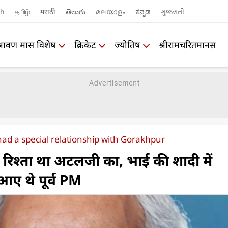
sh
தமிழ்
मराठी
తెలుగు
മലയാളം
ಕನ್ನಡ
ગુજરાતી
श्रावण मास विशेष
क्रिकेट
ज्योतिष
श्रीरामचरितमानस
had a special relationship with Gorakhpur
रिश्ता था अटलजी का, भाई की शादी में
ए थे पूर्व PM