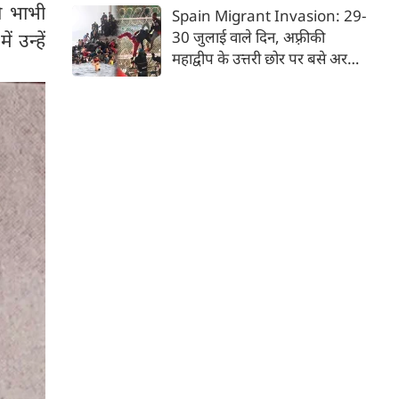
देश भारत, लोकजीवन की अंतहीन
ी भाभी
Spain Migrant Invasion: 29-
विविधताओं का गहरा जमावड़ा है।
30 जुलाई वाले दिन, अफ़्रीकी
 उन्हें
महाद्वीप के उत्तरी छोर पर बसे अरबी
राजशाही के देश मोरक्को से भाग रहे
'जेन-जी' किस्म के हज़ारों युवाओं ने
एक ऐसा दृश्य रच दिया, जिससे
यूरोपीय संघ के देशों में तहलका मच
गया। वे गिरते-पड़ते-दौड़ते हुए
मोरक्को से ही सटे—पर स्पेनी
स्वामित्व वाले एक छोटे से अलग
भूखंड पर बसे— 'सेउता' (Ceuta)
नाम के शहर में ऐसे पहुँचे, मानो
आनन-फानन में उस पर धावा बोल
दिया गया है।