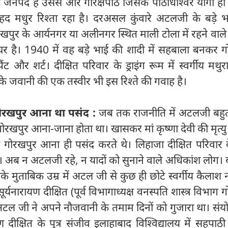
 जनपद है उससे और गोरक्षपीठ जिसके पीठाधीश्वर योगी ही ह
 मधुर रिश्ता रहा है। दरअसल कुंवारे अटलजी के बड़े भाई
पुर के आर्यनगर या अलीनगर स्थित माली टोला में रहने वाले स
े घर है। 1940 में वह बड़े भाई की शादी में सहबाला बनकर 
ंट और शर्ट। दीक्षित परिवार के ड्राइंग रूम में स्वर्गीय मथुरा
के जवानी की एक तस्वीर भी इस रिश्ते की गवाह है।
में गोरखपुर आना था पसंद :
जब तक राजनीति में अटलजी बहुत 
रखपुर आना-जाना होता था। खासकर मां कृष्णा देवी की मृत्यु
में वह गोरखपुर आना ही पसंद करते थे। लिहाजा दीक्षित परिवार
है। अब न अटलजी रहे, न यादों को सुनाने वाले अधिकांश लोग।
े मुताबिक उम्र में अटल जी से कुछ ही छोटे स्वर्गीय कैलाश
र्यनारायण दीक्षित (पूर्व विभागाध्यक्ष वनस्पति शास्त्र विभाग 
अटल जी ने अपने नौजवानी के तमाम दिनों को गुजारा था। संयोग
ीक्षित के पुत्र संजीव इलाहाबाद विश्विद्यालय में सहपाठी र