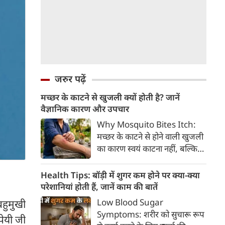
जरुर पढ़ें
मच्छर के काटने से खुजली क्यों होती है? जानें
वैज्ञानिक कारण और उपचार
Why Mosquito Bites Itch:
मच्छर के काटने से होने वाली खुजली
का कारण स्वयं काटना नहीं, बल्कि
मच्छर की लार के प्रति शरीर की
प्रतिरक्षा प्रतिक्रिया है। हिस्टामिन के
Health Tips: बॉड़ी में शुगर कम होने पर क्या-क्या
निकलने से त्वचा पर लालिमा, सूजन
परेशानियां होती हैं, जानें काम की बातें
और खुजली होती है। यहां जानिए
Low Blood Sugar
बहुमुखी
मच्छर के काटने से खुजली क्यों होती
Symptoms: शरीर को सुचारू रूप
जपेयी जी
है, इसके पीछे का वैज्ञानिक कारण