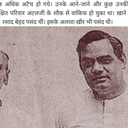
ुछ अधिक अटैच हो गये। उनके आने-जाने और कुछ उनक
दीक्षित परिवार अटलजी के शौक से वाकिफ हो चुका था। खाने में
ा, रसाद बेहद पसंद थीं। इसके अलावा खीर भी पसंद थी।