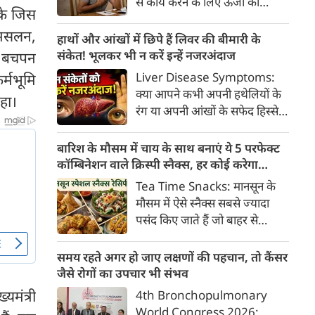
से कार्य करने के लिए ऊर्जा की
क्या है, हिस्टामिन की क्या भूमिका
सके जिस
आवश्यकता होती है और इस ऊर्जा
होती है और खुजली से राहत पाने के
 मसलन,
का प्रमुख स्रोत ग्लूकोज यानी ब्लड
हाथों और आंखों में छिपे हैं लिवर की बीमारी के
प्रभावी घरेलू व चिकित्सीय उपाय।
शुगर है। जब शरीर में ब्लड शुगर का
संकेत! भूलकर भी न करें इन्हें नजरअंदाज
े बचपन
स्तर सामान्य से कम हो जाता है, तो
Liver Disease Symptoms:
र्मभूमि
इस स्थिति को हाइपोग्लाइसीमिया
क्या आपने कभी अपनी हथेलियों के
रहा।
(Hypoglycemia) कहा जाता है।
रंग या अपनी आंखों के सफेद हिस्से
ब्लड शुगर कम होने पर शरीर तुरंत
(स्केलेरा) पर बारीकी से गौर किया है?
संकेत देना शुरू कर देता है।
अक्सर हम हलकी लालिमा या आंखों
बारिश के मौसम में चाय के साथ बनाएं ये 5 परफेक्ट
के पीलेपन को थकान समझकर टाल
कॉम्बिनेशन वाले क्रिस्पी स्नैक्स, हर कोई करेगा
देते हैं। लेकिन शरीर के ये छोटे-छोटे
तारीफ
Tea Time Snacks: मानसून के
बदलाव असल में एक बहुत बड़ी
मौसम में ऐसे स्नैक्स सबसे ज्यादा
चेतावनी हो सकते हैं।
पसंद किए जाते हैं जो बाहर से
कुरकुरे, अंदर से नरम और स्वाद में
लाजवाब हों। यहां आपके लिये प्रस्तुत
समय रहते अगर हो जाए लक्षणों की पहचान, तो कैंसर
हैं पकौड़ों से लेकर कॉर्न फ्रिटर्स तक
जैसे रोगों का उपचार भी संभव
के कई मसालेदार स्नैक्स की ऐसी
्यमंत्री
4th Bronchopulmonary
रेसिपीज, जिन्हें आप घर पर कम
World Congress 2026: