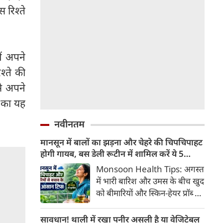
 रिश्ते
ं अपने
श्ते की
से अपने
ं का यह
नवीनतम
मानसून में बालों का झड़ना और चेहरे की चिपचिपाहट
होगी गायब, बस डेली रूटीन में शामिल करें ये 5
लाइफस्टाइल टिप्स
Monsoon Health Tips: अगस्त
में भारी बारिश और उमस के बीच खुद
को बीमारियों और स्किन-हेयर प्रॉब्लम
से कैसे बचाएं? जानिए एक्सपर्ट्स के
बताएं 5 बेस्ट मानसून लाइफस्टाइल
सावधान! थाली में रखा पनीर असली है या वेजिटेबल