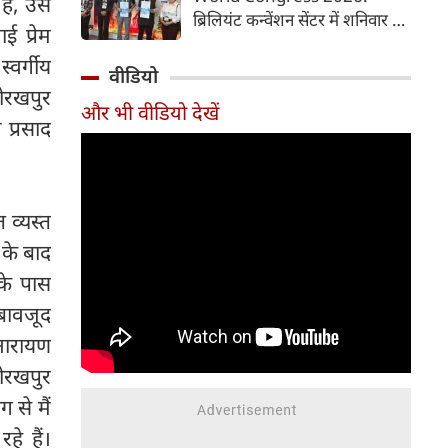
ैं, उस
समय में आसानी से तैयार कर सकते
ब्रिलियंट कन्वेंशन सेंटर में शनिवार से
हैं।
 प्रेम
चौथी ब्रोंकोपल्मोनरी वर्ल्ड कांग्रेस
्वर्गीय
2026 की मुख्य कॉन्फ्रेंस की
वीडियो
शुरुआत हुई। इस कॉन्फ्रेंस में देश-
गोरखपुर
और भी वीडियो देखें
विदेश से आए पल्मोनोलॉजिस्ट,
 प्रसाद
क्रिटिकल केयर विशेषज्ञ, थोरासिक
सर्जन, मेडिकल रिसर्चर और युवा
चिकित्सक शामिल हुए। पहले दिन
विशेषज्ञों ने फेफड़ों की बीमारियों के
व्यस्त
आधुनिक उपचार, नई रिसर्च और
 के बाद
उन्नत तकनीकों पर अपने अनुभव
 के पास
साझा किए। इस कॉन्फ्रेंस में 700 से
अधिक प्रतिभागियों ने पंजीकरण
 बावजूद
(रजिस्ट्रेशन) कराया है।
 नारायण
गोरखपुर
 से मैं
हे हैं।