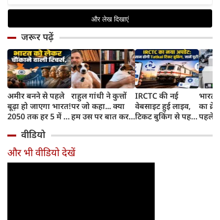
जरूर पढ़ें
अमीर बनने से पहले
राहुल गांधी ने कुत्तों
IRCTC की नई
भारत म
बूढ़ा हो जाएगा भारत!
पर जो कहा... क्या
वेबसाइट हुई लाइव,
का क्रे
2050 तक हर 5 में 1
हम उस पर बात कर
टिकट बुकिंग से पहले
पहले जा
भारतीय होगा 60
सकते हैं?
करना होगा ये जरूरी
वाहनों 
वीडियो
साल से ज्यादा उम्र का
काम, जानें पूरा
और इन
तरीका
और भी वीडियो देखें