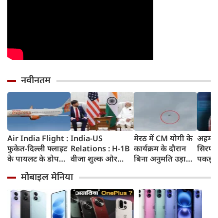
नवीनतम
Air India Flight :
India-US
मेरठ में CM योगी के
अहमदा
फुकेत-दिल्ली फ्लाइट
Relations : H-1B
कार्यक्रम के दौरान
सिरप क
के पायलट के डोप
वीजा शुल्क और
बिना अनुमति उड़ाया
पकड़ा
टेस्ट पर एयर इंडिया ने
इमिग्रेशन नीति के
ड्रोन, पुलिस ने युवक
क्राइम ब
मोबाइल मेनिया
कहा- रिपोर्ट नहीं
अलावा PM मोदी ने
को किया गिरफ्तार
रुपए 
मिली, टिप्पणी की
अमेरिकी उपराष्ट्रपति
जब्त क
स्थिति में नहीं
जेडी वेंस किन मुद्दों पर
की चर्चा