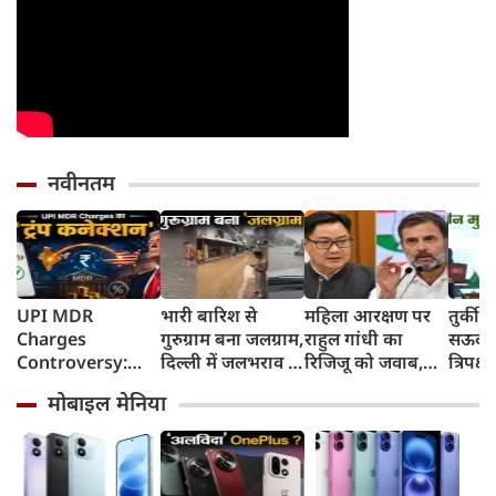
नवीनतम
UPI MDR
भारी बारिश से
महिला आरक्षण पर
तुर्की
Charges
गुरुग्राम बना जलग्राम,
राहुल गांधी का
सऊदी 
Controversy:
दिल्ली में जलभराव से
रिजिजू को जवाब,
त्रिपक्ष
UPI लेनदेन शुल्क में
जगह-जगह जाम
बोले- 2023 का
समझौ
मोबाइल मेनिया
'ट्रंप कनेक्शन' की
कानून बिना शर्त लागू
क्यों हो रही चर्चा?
करें