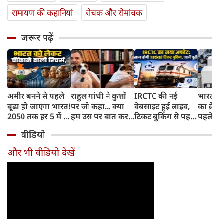
रामायण की कहानियां
रोचक और रोमांचक
जरूर पढ़ें
अमीर बनने से पहले
राहुल गांधी ने कुत्तों
IRCTC की नई
भारत म
बूढ़ा हो जाएगा भारत!
पर जो कहा... क्या
वेबसाइट हुई लाइव,
का क्रे
2050 तक हर 5 में 1
हम उस पर बात कर
टिकट बुकिंग से पहले
पहले जा
भारतीय होगा 60
सकते हैं?
करना होगा ये जरूरी
वाहनों 
वीडियो
साल से ज्यादा उम्र का
काम, जानें पूरा
और इन
तरीका
और भी वीडियो देखें