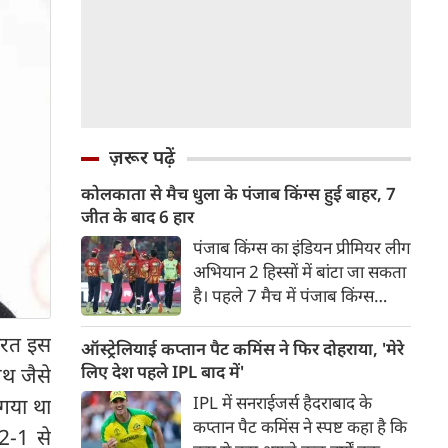
ज़रूर पढ़ें
कोलकाता से मैच धुला के पंजाब किंग्स हुई बाहर, 7
जीत के बाद 6 हार
पंजाब किंग्स का इंडियन प्रीमियर लीग
अभियान 2 हिस्सों में बांटा जा सकता
है। पहले 7 मैच में पंजाब किंग्स
अविजित रही अगले 6 मुकाबले में
भारत इस
उसे हार का सामना करना पड़ा इसके
ऑस्ट्रेलियाई कप्तान पैट कमिंस ने फिर दोहराया, 'मेरे
बाद अंतिम मैच वह जरूर जीती
लिए देश पहले IPL बाद में'
िथ जैसे
लेकिन तब तक उसकी किस्मत
IPL में सनराईजर्स हैदराबाद के
 गया था
लखनऊ के हाथ लिखी गई थी।
कप्तान पैट कमिंस ने स्पष्ट कहा है कि
 2-1 से