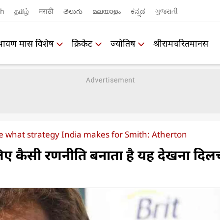
sh
தமிழ்
मराठी
తెలుగు
മലയാളം
ಕನ್ನಡ
ગુજરાતી
श्रावण मास विशेष
क्रिकेट
ज्योतिष
श्रीरामचरितमानस
 see what strategy India makes for Smith: Atherton
लिए कैसी रणनीति बनाता है यह देखना दिल