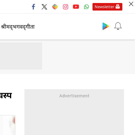
Newsletter
श्रीमद्‍भगवद्‍गीता
चस्प