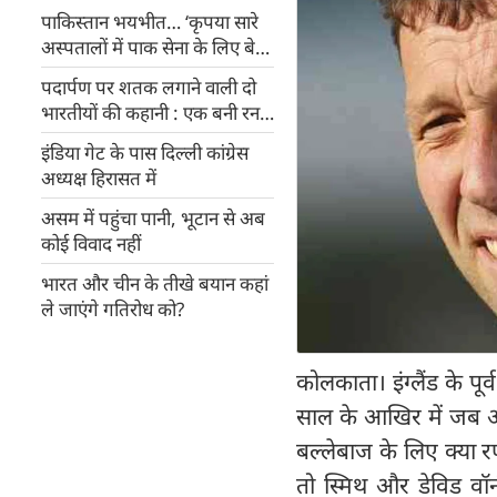
पाकिस्‍तान भयभीत… ‘कृपया सारे
अस्‍पतालों में पाक सेना के लिए बेड
रिजर्व रखें’
पदार्पण पर शतक लगाने वाली दो
भारतीयों की कहानी : एक बनी रन
मशीन, दूसरी को मिले दो मैच
इंडिया गेट के पास दिल्ली कांग्रेस
अध्यक्ष हिरासत में
असम में पहुंचा पानी, भूटान से अब
कोई विवाद नहीं
भारत और चीन के तीखे बयान कहां
ले जाएंगे गतिरोध को?
कोलकाता। इंग्लैंड के प
साल के आखिर में जब ऑस्
बल्लेबाज के लिए क्या र
तो स्मिथ और डेविड वॉर