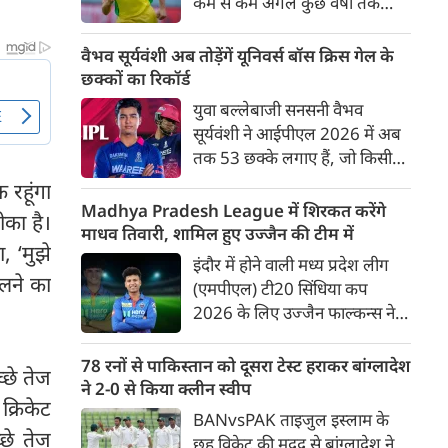
कम से कम अगले कुछ वर्षों तक
ऑस्ट्रेलियाई क्रिकेट उनकी पहली
प्राथमिकता होगी। यह बयान उस चर्चा
वैभव सूर्यवंशी अब तोड़ेंगें यूनिवर्स बॉस क्रिस गेल के
के बीच आया है, जिसमें कहा जा रहा
छक्कों का रिकॉर्ड
है कि ऑस्ट्रेलिया के कुछ बड़े खिलाड़ी
युवा बल्लेबाजी सनसनी वैभव
IPL से आगे बढ़कर अन्य फ्रेंचाइजी
सूर्यवंशी ने आईपीएल 2026 में अब
क्रिकेट खेलने के लिए राष्ट्रीय टीम से
तक 53 छक्के लगाए हैं, जो किसी
दूरी बना सकते हैं।
भी बल्लेबाज़ द्वारा किसी भी टी 20
 रहूंगा
टूर्नामेंट में दूसरे सबसे ज़्यादा हैं। सबसे
Madhya Pradesh League में शिरकत करेंगे
का है।
ज़्यादा 59 छक्के क्रिस गेल ने
माधव तिवारी, शामिल हुए उज्जैन की टीम में
, ‘मुझे
आईपीएल 2012 में लगाए थे।
इंदौर में होने वाली मध्य प्रदेश लीग
सूर्यवंशी की नज़रें अब गेल के रिकॉर्ड
लने का
(एमपीएल) टी20 सिंधिया कप
पर होंगी।
2026 के लिए उज्जैन फाल्कन्स ने
अपनी टीम की घोषणा कर दी है,
जिसमें युवा ऑलराउंडर माधव तिवारी
78 रनों से पाकिस्तान को दूसरा टेस्ट हराकर बांग्लादेश
्छे तेज
सबसे बड़े आकर्षण के रूप में
ने 2-0 से किया क्लीन स्वीप
क्रिकेट
उभरकर सामने आए हैं। इंडियन
BANvsPAK ताइजुल इस्लाम के
प्रीमियर लीग में दिल्ली कैपिटल्स का
छे तेज
छह विकेट की मदद से बांग्लादेश ने