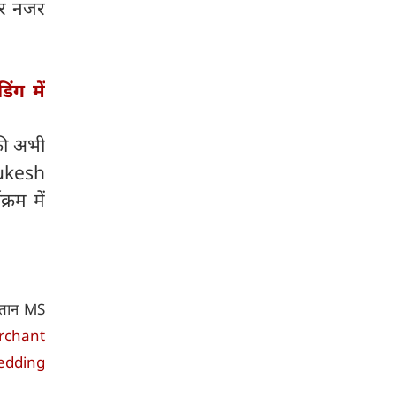
पर नजर
ंग में
 की अभी
(Mukesh
रम में
प्तान MS
rchant
dding