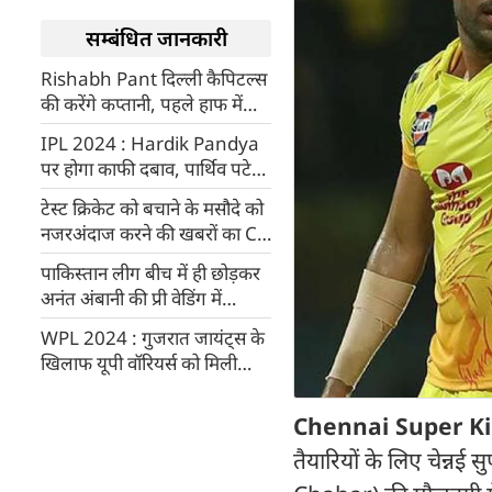
सम्बंधित जानकारी
Rishabh Pant दिल्ली कैपिटल्स
की करेंगे कप्तानी, पहले हाफ में
सिर्फ बल्लेबाज के तौर पर खेलेंगे
IPL 2024 : Hardik Pandya
पर होगा काफी दबाव, पार्थिव पटेल
ने बताया कारण
टेस्ट क्रिकेट को बचाने के मसौदे को
नजरअंदाज करने की खबरों का CA
ने किया खंडन
पाकिस्तान लीग बीच में ही छोड़कर
अनंत अंबानी की प्री वेडिंग में
शामिल होने आए Kieron
WPL 2024 : गुजरात जायंट्स के
Pollard
खिलाफ यूपी वॉरियर्स को मिली
आसान जीत
Chennai Super K
तैयारियों के लिए चेन्न