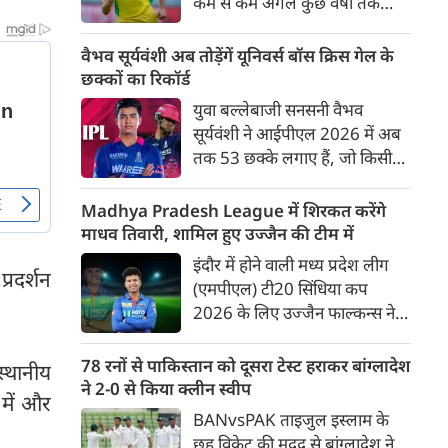
कम से कम अगले कुछ वर्षों तक
ऑस्ट्रेलियाई क्रिकेट उनकी पहली
प्राथमिकता होगी। यह बयान उस चर्चा
वैभव सूर्यवंशी अब तोड़ेंगें यूनिवर्स बॉस क्रिस गेल के
के बीच आया है, जिसमें कहा जा रहा
छक्कों का रिकॉर्ड
है कि ऑस्ट्रेलिया के कुछ बड़े खिलाड़ी
युवा बल्लेबाजी सनसनी वैभव
IPL से आगे बढ़कर अन्य फ्रेंचाइजी
सूर्यवंशी ने आईपीएल 2026 में अब
क्रिकेट खेलने के लिए राष्ट्रीय टीम से
तक 53 छक्के लगाए हैं, जो किसी
दूरी बना सकते हैं।
भी बल्लेबाज़ द्वारा किसी भी टी 20
टूर्नामेंट में दूसरे सबसे ज़्यादा हैं। सबसे
Madhya Pradesh League में शिरकत करेंगे
ज़्यादा 59 छक्के क्रिस गेल ने
माधव तिवारी, शामिल हुए उज्जैन की टीम में
आईपीएल 2012 में लगाए थे।
इंदौर में होने वाली मध्य प्रदेश लीग
्रदर्शन
सूर्यवंशी की नज़रें अब गेल के रिकॉर्ड
(एमपीएल) टी20 सिंधिया कप
पर होंगी।
2026 के लिए उज्जैन फाल्कन्स ने
अपनी टीम की घोषणा कर दी है,
जिसमें युवा ऑलराउंडर माधव तिवारी
78 रनों से पाकिस्तान को दूसरा टेस्ट हराकर बांग्लादेश
्थानीय
सबसे बड़े आकर्षण के रूप में
ने 2-0 से किया क्लीन स्वीप
 में और
उभरकर सामने आए हैं। इंडियन
BANvsPAK ताइजुल इस्लाम के
प्रीमियर लीग में दिल्ली कैपिटल्स का
छह विकेट की मदद से बांग्लादेश ने