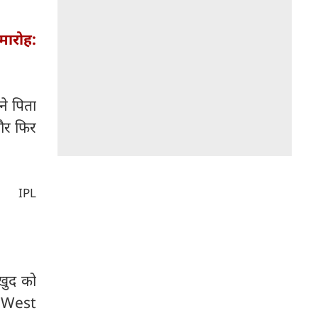
ारोह:
ने पिता
 और फिर
r IPL
 खुद को
ें West