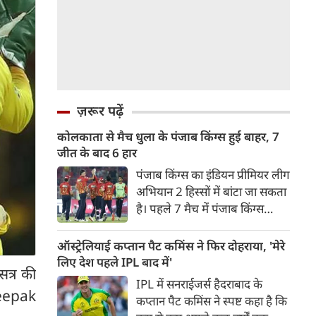
ज़रूर पढ़ें
कोलकाता से मैच धुला के पंजाब किंग्स हुई बाहर, 7
जीत के बाद 6 हार
पंजाब किंग्स का इंडियन प्रीमियर लीग
अभियान 2 हिस्सों में बांटा जा सकता
है। पहले 7 मैच में पंजाब किंग्स
अविजित रही अगले 6 मुकाबले में
उसे हार का सामना करना पड़ा इसके
ऑस्ट्रेलियाई कप्तान पैट कमिंस ने फिर दोहराया, 'मेरे
बाद अंतिम मैच वह जरूर जीती
लिए देश पहले IPL बाद में'
सत्र की
लेकिन तब तक उसकी किस्मत
IPL में सनराईजर्स हैदराबाद के
लखनऊ के हाथ लिखी गई थी।
(Deepak
कप्तान पैट कमिंस ने स्पष्ट कहा है कि