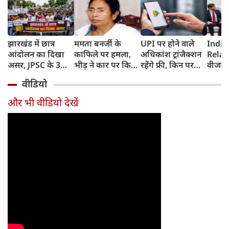
झारखंड में छात्र
ममता बनर्जी के
UPI पर होने वाले
India
आंदोलन का दिखा
काफिले पर हमला,
अधिकांश ट्रांजैक्शन
Relat
असर, JPSC के 3
भीड़ ने कार पर किया
रहेंगे फ्री, किन पर
वीजा 
सदस्‍यों ने दिया
पथराव, भाजपा और
लगेगा टैक्स, सरकार
इमिग्रे
वीडियो
इस्‍तीफा, प्रदर्शन को
पुलिस पर लगा यह
ने दिया बड़ा अपडेट
अलावा
लेकर क्या बोले CM
आरोप
अमेरिक
और भी वीडियो देखें
हेमंत सोरेन?
जेडी वें
की चर्च