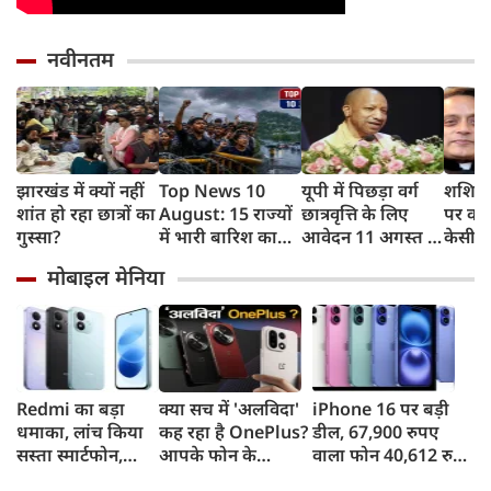
नवीनतम
झारखंड में क्यों नहीं
Top News 10
यूपी में पिछड़ा वर्ग
शशि थ
शांत हो रहा छात्रों का
August: 15 राज्यों
छात्रवृत्ति के लिए
पर कांग
गुस्सा?
में भारी बारिश का
आवेदन 11 अगस्त से,
केसी व
अलर्ट, झारखंड में
21 सितंबर है अंतिम
नसीहत
मोबाइल मेनिया
आज छात्रों का
तिथि, योगी सरकार में
ने कसा
विधानसभा मार्च
छात्रों को मिला
मजबूत सहारा
Redmi का बड़ा
क्या सच में 'अलविदा'
iPhone 16 पर बड़ी
धमाका, लांच किया
कह रहा है OnePlus?
डील, 67,900 रुपए
सस्ता स्मार्टफोन,
आपके फोन के
वाला फोन 40,612 रुपए
8,000mAh बैटरी
अपडेट्स और वारंटी पर
में खरीदने का मौका, ऐसे