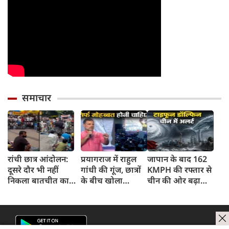
समाचार
रांची छात्र आंदोलन:
प्रयागराज में राहुल
जापान के बाद 162
दूसरे दौर भी नहीं
गांधी की गूंज, छात्रों
KMPH की रफ्तार से
निकला बातचीत का
के बीच खोला
चीन की ओर बढ़ा
कोई नतीजा, MLA
रोजगार के '5 बंद
टाइफून डॉल्फिन, चीन में
जयराम महतो ने किया
दरवाजों' का सच
अलर्ट, बंदरगाह, स्कूल
अनशन का ऐलान
बंद, उड़ानें रद्द