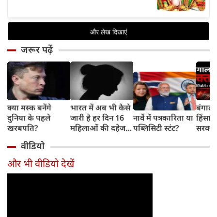
जरूर पढ़ें
क्या मस्क बनेंगे
भारत में अब भी कैसे
बंगाल 
दुनिया के पहले
जारी है हर दिन 16
नार्वे में पत्रकारिता या
हिंसा 
खरबपति?
महिलाओं की दहेज
पब्लिसिटी स्टंट?
सरकार 
हत्या?
चुनौती
वीडियो
और भी वीडियो देखें