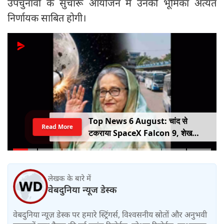
उपचुनावों के सुचारू आयोजन में उनकी भूमिका अत्यंत
निर्णायक साबित होगी।
Top News 6 August: चांद से
Read More
टकराया SpaceX Falcon 9, शेख
हसीना की घर वापसी का ऐलान, MP में बस
किराया बढ़ा
लेखक के बारे में
वेबदुनिया न्यूज डेस्क
वेबदुनिया न्यूज़ डेस्क पर हमारे स्ट्रिंगर्स, विश्वसनीय स्रोतों और अनुभवी