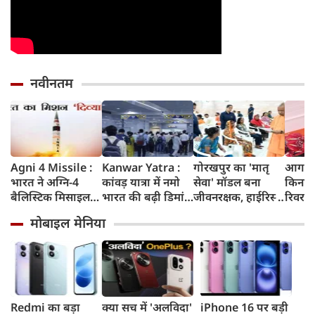
नवीनतम
Agni 4 Missile :
Kanwar Yatra :
गोरखपुर का 'मातृ
आगरा म
भारत ने अग्नि-4
कांवड़ यात्रा में नमो
सेवा' मॉडल बना
किनारे
बैलिस्टिक मिसाइल
भारत की बढ़ी डिमांड,
जीवनरक्षक, हाईरिस्क
रिवर फ्
का सफल परीक्षण
गाजियाबाद समेत
गर्भवती महिलाओं के
करोड़ 
मोबाइल मेनिया
किया, 4,000 KM
कई स्टेशनों पर 50%
इलाज से बची 77
करेगी 
तक मारक क्षमता
तक बढ़ी यात्रियों की
जिंदगियां
मिलेंग
संख्या
सुविधा
Redmi का बड़ा
क्या सच में 'अलविदा'
iPhone 16 पर बड़ी