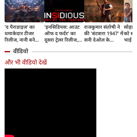
'द पैराडाइज' का
'इनसिडियस: आउट
राजकुमार संतोषी ने
सोहा-
धमाकेदार टीजर
ऑफ द फर्दर' का
की 'बंटवारा 1947' में
को स्कू
रिलीज, नानी बने
दूसरा ट्रेलर रिलीज,
सनी देओल के
भाई स
खूंखार आदिवासी
अब तक का सबसे
किरदार की
और अम
वीडियो
नेता, राघव जुयाल के
डरावना चैप्टर लेकर
सुपरहीरोज़ से तुलना,
शादी 
विलेन अवतार ने
लौट रही हॉरर
कही यह बात
बताया 
और भी वीडियो देखें
मचाया तहलका
फ्रैंचाइजी
किस्सा