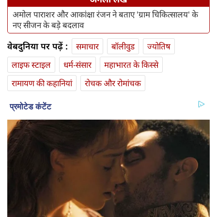
अमोल पाराशर और आकांक्षा रंजन ने बताए 'ग्राम चिकित्सालय' के
नए सीजन के बड़े बदलाव
वेबदुनिया पर पढ़ें :
समाचार
बॉलीवुड
ज्योतिष
लाइफ स्‍टाइल
धर्म-संसार
महाभारत के किस्से
रामायण की कहानियां
रोचक और रोमांचक