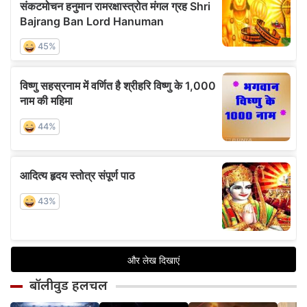
बॉलीवुड हलचल