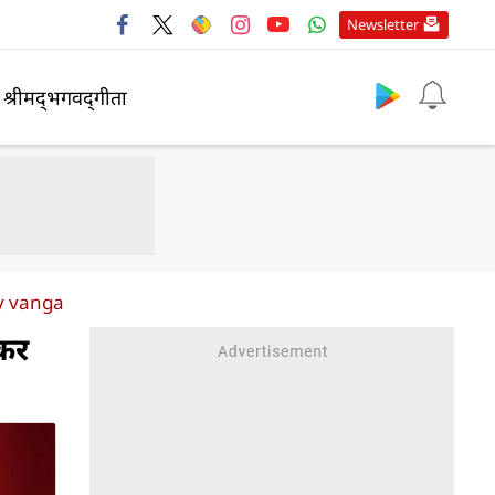
Newsletter
श्रीमद्‍भगवद्‍गीता
dy vanga
ेकर