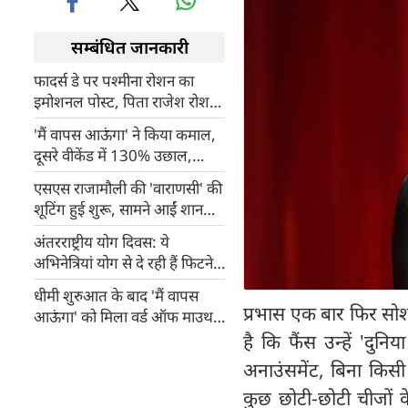
सम्बंधित जानकारी
फादर्स डे पर पश्मीना रोशन का
इमोशनल पोस्ट, पिता राजेश रोशन
के साथ शेयर किया बचपन का
'मैं वापस आऊंगा' ने किया कमाल,
वीडियो
दूसरे वीकेंड में 130% उछाल,
इम्तियाज अली बोले- जनता के प्यार
एसएस राजामौली की 'वाराणसी' की
ने बदल दी फिल्म की किस्मत
शूटिंग हुई शुरू, सामने आईं शानदार
सेट्स की झलकियां
अंतरराष्ट्रीय योग दिवस: ये
अभिनेत्रियां योग से दे रही हैं फिटनेस
और वेलनेस की प्रेरणा
धीमी शुरुआत के बाद 'मैं वापस
प्रभास एक बार फिर सोशल
आऊंगा' को मिला वर्ड ऑफ माउथ
का फायदा, दूसरे हफ्ते बढ़े शोज
है कि फैंस उन्हें 'दुन
अनाउंसमेंट, बिना किसी
कुछ छोटी-छोटी चीजों क