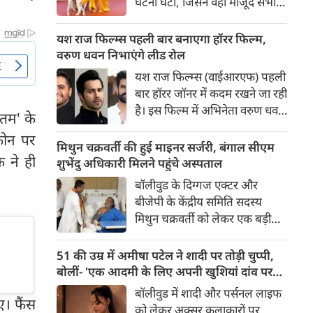
घटना घटी, जिसने वहां मौजूद सभी
लोगों की सांसें रोक दीं। रेड कार्पेट पर
पैपराजी को पोज दे रहीं बॉलीवुड की
यश राज फिल्म्स पहली बार बनाएगा हॉरर फिल्म,
अभिनेत्री रवीना टंडन पर फिल्म का
वरुण धवन निभाएंगे लीड रोल
चार पैरों वाला मुख्य कलाकार (डॉग
यश राज फिल्म्स (वाईआरएफ) पहली
स्टार) अचानक बेकाबू होकर झपट
बार हॉरर जॉनर में कदम रखने जा रही
पड़ा।
है। इस फिल्म में अभिनेता वरुण धवन
तम' के
मुख्य भूमिका निभाएंगे, जबकि
फोन पर
निर्देशन और पटकथा की जिम्मेदारी
मिथुन चक्रवर्ती की हुई माइनर सर्जरी, बंगाल सीएम
 ने ही
'रॉकेट बॉयज़' से चर्चित अभय पन्नू
शुभेंदु अधिकारी मिलने पहुंचे अस्पताल
संभालेंगे। फिल्म की शूटिंग इस वर्ष के
बॉलीवुड के दिग्गज एक्टर और
अंत में शुरू होने की योजना है और
बीजेपी के केंद्रीय समिति सदस्य
इसे वर्ष 2027 में दुनियाभर के
मिथुन चक्रवर्ती को लेकर एक बड़ी
सिनेमाघरों में रिलीज़ किया जाएगा।
खबर सामने आई है। स्वास्थ्य संबंधी
समस्याओं के चलते उन्हें कोलकाता
51 की उम्र में अमीषा पटेल ने शादी पर तोड़ी चुप्पी,
के एक निजी अस्पताल में भर्ती
बोलीं- 'एक आदमी के लिए अपनी खुशियां दांव पर
कराया गया है, जहां डॉक्टरों की टीम
नहीं लगा सकती'
बॉलीवुड में शादी और पर्सनल लाइफ
ए। फैंस
ने उनके दाहिने हाथ की एक माइनर
को लेकर अक्सर कलाकारों पर