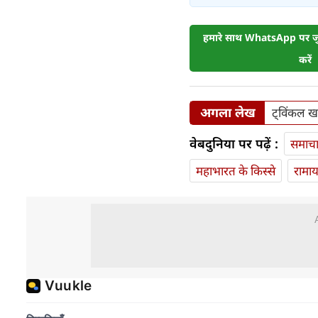
हमारे साथ WhatsApp पर जुड
करें
अगला लेख
ट्विंकल खन
वेबदुनिया पर पढ़ें :
समाच
महाभारत के किस्से
रामा