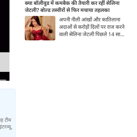
बच्चों की मां हैं। 45 साल की श्वेता
क्या बॉलीवुड में कमबैक की तैयारी कर रहीं सेलिना
तिवारी की तस्वीरों पर फैंस जमकर
जेटली? बोल्ड तस्वीरों से फिर मचाया तहलका
प्यार लुटाते हैं। इस बार श्वेता तिवारी
अपनी नीली आंखों और कातिलाना
ने वेकेशन से अपनी कुछ तस्वीरें शेयर
अदाओं से करोड़ों दिलों पर राज करने
की है।
वाली सेलिना जेटली पिछले 14 साल
से अभिनय की दुनिया से दूर हैं। उन्हें
आखिरी बार साल 2011 में आई
फिल्म 'थैंक यू' में देखा गया था।
इसके बाद वह 2012 में 'विल यू मैरी'
में कैमियो रोल में नजर आई थीं।
यह टीम
ंटरव्यू,