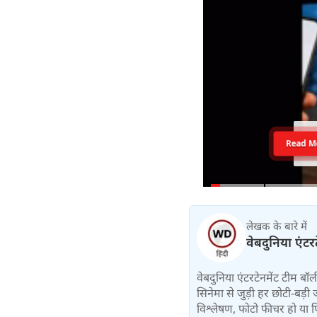
Read M
लेखक के बारे में
वेबदुनिया एंटर
वेबदुनिया एंटरटेनमेंट टीम 
सिनेमा से जुड़ी हर छोटी-बड़ी 
विश्लेषण, फोटो फीचर हो या फिर 