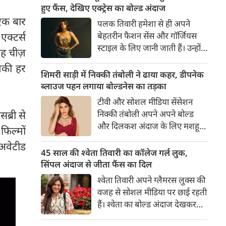
का बेसब्री से इंतजार करते हैं। इस बार
हुए फैंस, देखिए एक्ट्रेस का बोल्ड अंदाज
सनी लियोनी ने मालदीव वेकेशन से
 एक बार
पलक तिवारी हमेशा से ही अपने
अपनी कुछ बोल्ड तस्वीरें शेयर की है।
एक्टर्स
बेहतरीन फैशन सेंस और गॉर्जियस
स्टाइल के लिए जानी जाती हैं। उन्होंने
यह चीज़
अपनी दिलकश अदाओं से एक बार
नकी हर
फिर फैंस का दिल जीत लिया है।
शिमरी साड़ी में निक्की तंबोली ने ढाया कहर, डीपनेक
पलक ने एक बेहद यूनीक और
ब्लाउज पहन लगाया बोल्डनेस का तड़का
स्टाइलिश गोल्डन कॉर्सेट टॉप में
टीवी और सोशल मीडिया सेंसेशन
अपनी कुछ तस्वीरें शेयर की है।
ब्री से
निक्की तंबोली अपने अपने बोल्ड
और दिलकश अंदाज के लिए मशहूर
फिल्मों
हैं। वह अपनी सिजलिंग अदाओं से
-अवेटीड
इंटरनेट पर तहलका मचाती रहती हैं।
45 साल की श्वेता तिवारी का कॉलेज गर्ल लुक,
इस बार निक्की ने मरून कलर की
सिंपल अंदाज से जीता फैंस का दिल
साड़ी में अपनी कुछ सुपर सिजलिंग
श्वेता तिवारी अपने ग्लैमरस लुक्स की
तस्वीरें शेयर की है। खूबसूरत शिमरी
वजह से सोशल मीडिया पर छाई रहती
साड़ी में निक्की की अदाएं देखने
हैं। श्वेता का बोल्ड अंदाज देखकर
लायक है।
अंदाजा लगाना मुश्किल है कि वह दो