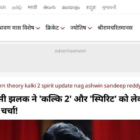
ish
தமிழ்
मराठी
తెలుగు
മലയാളം
ಕನ್ನಡ
ગુજરાતી
श्रावण मास विशेष
क्रिकेट
ज्योतिष
श्रीरामचरितमानस
rn theory kalki 2 spirit update nag ashwin sandeep red
सी झलक ने 'कल्कि 2' और 'स्पिरिट' को ल
चर्चा!