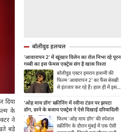
बॉलीवुड हलचल
'आवारापन 2' में खूंखार विलेन का रोल निभा रहे पूरन
गब्बी का इस फेमस एक्ट्रेस संग है खास रिश्ता
बॉलीवुड एक्टर इमरान हाशमी की
फिल्म 'आवारापन 2' का फैंस बेसब्री
से इंतजार कर रहे हैं। हाल ही में इस
फिल्म का ट्रेलर रिलीज हुआ है, जिसे
कर दिया
दर्शकों का जबरदस्त रिस्पॉन्स मिला।
'ओह माय डॉग' स्क्रीनिंग में रवीना टंडन पर झपटा
ट्रेलर में जितना इमरान हाशमी छाए
डॉग, डरने के बजाय एक्ट्रेस ने ऐसे दिखाई दरियादिली
िल्म के
रहे उतना ही फिल्म के विलेन को भी
फिल्म 'ओह माय डॉग' की स्पेशल
क्टर ने
स्पेस मिला है।
स्क्रीनिंग के दौरान मुंबई में एक ऐसी
े बड़े