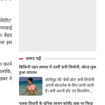
्पिरिट'
ी परछाई
ा। बेहद
ैंस इस
जरूर पढ़ें
ॉइन करने
बिकिनी पहन समंदर में उतरीं सनी लियोनी, बोल्ड लुक
ालांकि,
हुआ वायरल
खबर ने
बॉलीवुड की 'बेबी डॉल' सनी लियोनी
अपनी बोल्डनेस के लिए जानी जाती
हैं। सनी अपनी हॉट एंड सिजलिंग
तस्वीरों से इंरनेट पर तहलका मचाती
रहती हैं। फैंस सनी लियोनी की तस्वीरों
पलक तिवारी के यूनिक लायन कॉर्सेट लुक पर फिदा