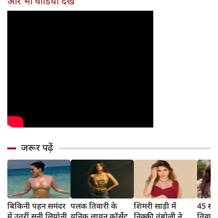
और भी वीडियो देखें
जरूर पढ़ें
बिकिनी पहन समंदर
पलक तिवारी के
शिमरी साड़ी में
45 साल
में उतरीं सनी लियोनी,
यूनिक लायन कॉर्सेट
निक्की तंबोली ने
तिवार