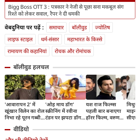
Bigg Boss OTT 3 : पत्रकार ने नेजी से पूछा सना मकबूल संग
रिश्ते को लेकर सवाल, रैपर ने दी धमकी
वेबदुनिया पर पढ़ें :
समाचार
बॉलीवुड
ज्योतिष
लाइफ स्‍टाइल
धर्म-संसार
महाभारत के किस्से
रामायण की कहानियां
रोचक और रोमांचक
बॉलीवुड हलचल
'आवारापन 2' में
'ओह माय डॉग'
यश राज फिल्म्स
मिथुन च
खूंखार विलेन का रोल
स्क्रीनिंग में रवीना
पहली बार बनाएगा
माइनर 
निभा रहे पूरन गब्बी
टंडन पर झपटा डॉग,
हॉरर फिल्म, वरुण
सीएम शु
का इस फेमस एक्ट्रेस
डरने के बजाय एक्ट्रेस
धवन निभाएंगे लीड
अधिका
वीडियो
संग है खास रिश्ता
ने ऐसे दिखाई
रोल
पहुंचे
दरियादिली