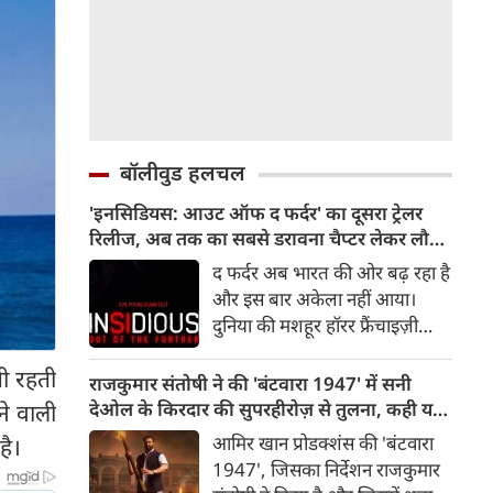
बॉलीवुड हलचल
'इनसिडियस: आउट ऑफ द फर्दर' का दूसरा ट्रेलर
रिलीज, अब तक का सबसे डरावना चैप्टर लेकर लौट
रही हॉरर फ्रैंचाइजी
द फर्दर अब भारत की ओर बढ़ रहा है
और इस बार अकेला नहीं आया।
दुनिया की मशहूर हॉरर फ्रैंचाइज़ी
इनसिडियस का दूसरा ट्रेलर रिलीज़ हो
ती रहती
चुका है, जो दर्शकों को इस डरावनी
राजकुमार संतोषी ने की 'बंटवारा 1947' में सनी
दुनिया में और गहराई तक ले जाता है।
देओल के किरदार की सुपरहीरोज़ से तुलना, कही यह
ने वाली
रोंगटे खड़े कर देने वाले नए दृश्यों से
बात
आमिर खान प्रोडक्शंस की 'बंटवारा
 है।
भरपूर यह ट्रेलर इनसिडियस सीरीज़
1947', जिसका निर्देशन राजकुमार
के अब तक के सबसे डरावने और