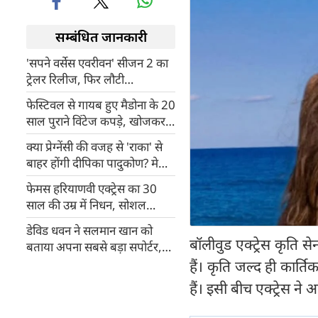
सम्बंधित जानकारी
'सपने वर्सेस एवरीवन' सीजन 2 का
ट्रेलर रिलीज, फिर लौटी
महत्वाकांक्षा और बदले की कहानी
फेस्टिवल से गायब हुए मैडोना के 20
साल पुराने विंटेज कपड़े, खोजकर
लाने वाले को पॉप स्टार देंगी बड़ा
क्या प्रेग्नेंसी की वजह से 'राका' से
इनाम
बाहर होंगी दीपिका पादुकोण? मेकर्स
ने तोड़ी चुप्पी
फेमस हरियाणवी एक्ट्रेस का 30
साल की उम्र में निधन, सोशल
मीडिया पर वायरल हुआ आखिरी
​डेविड धवन ने सलमान खान को
पोस्ट
बॉलीवुड एक्ट्रेस कृति 
बताया अपना सबसे बड़ा सपोर्टर,
बोले- हर मुश्किल में साथ देते हैं
हैं। कृति जल्द ही कार्
हैं। इसी बीच एक्ट्रेस ने