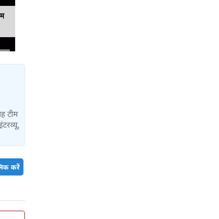
यम
यह टीम
ंटरव्यू,
िक करें