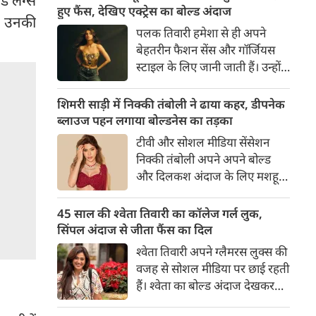
का बेसब्री से इंतजार करते हैं। इस बार
हुए फैंस, देखिए एक्ट्रेस का बोल्ड अंदाज
और उनकी
सनी लियोनी ने मालदीव वेकेशन से
पलक तिवारी हमेशा से ही अपने
अपनी कुछ बोल्ड तस्वीरें शेयर की है।
बेहतरीन फैशन सेंस और गॉर्जियस
स्टाइल के लिए जानी जाती हैं। उन्होंने
अपनी दिलकश अदाओं से एक बार
फिर फैंस का दिल जीत लिया है।
शिमरी साड़ी में निक्की तंबोली ने ढाया कहर, डीपनेक
पलक ने एक बेहद यूनीक और
ब्लाउज पहन लगाया बोल्डनेस का तड़का
स्टाइलिश गोल्डन कॉर्सेट टॉप में
टीवी और सोशल मीडिया सेंसेशन
अपनी कुछ तस्वीरें शेयर की है।
निक्की तंबोली अपने अपने बोल्ड
और दिलकश अंदाज के लिए मशहूर
हैं। वह अपनी सिजलिंग अदाओं से
इंटरनेट पर तहलका मचाती रहती हैं।
45 साल की श्वेता तिवारी का कॉलेज गर्ल लुक,
इस बार निक्की ने मरून कलर की
सिंपल अंदाज से जीता फैंस का दिल
साड़ी में अपनी कुछ सुपर सिजलिंग
श्वेता तिवारी अपने ग्लैमरस लुक्स की
तस्वीरें शेयर की है। खूबसूरत शिमरी
वजह से सोशल मीडिया पर छाई रहती
साड़ी में निक्की की अदाएं देखने
हैं। श्वेता का बोल्ड अंदाज देखकर
लायक है।
अंदाजा लगाना मुश्किल है कि वह दो