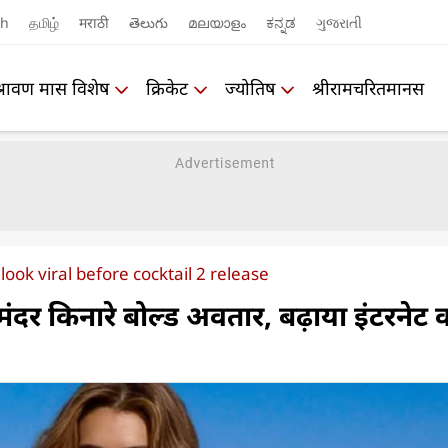
sh
தமிழ்
मराठी
తెలుగు
മലയാളം
ಕನ್ನಡ
ગુજરાતી
श्रावण मास विशेष
क्रिकेट
ज्योतिष
श्रीरामचरितमानस
look viral before cocktail 2 release
ंदर किनारे बोल्ड अवतार, बढ़ाया इंटरनेट 