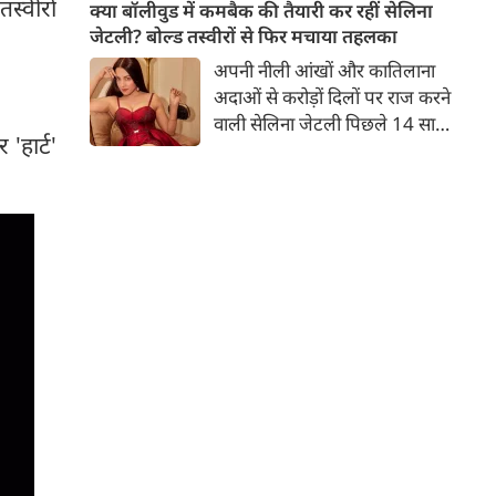
स्वीरों
बच्चों की मां हैं। 45 साल की श्वेता
क्या बॉलीवुड में कमबैक की तैयारी कर रहीं सेलिना
तिवारी की तस्वीरों पर फैंस जमकर
जेटली? बोल्ड तस्वीरों से फिर मचाया तहलका
प्यार लुटाते हैं। इस बार श्वेता तिवारी
अपनी नीली आंखों और कातिलाना
ने वेकेशन से अपनी कुछ तस्वीरें शेयर
अदाओं से करोड़ों दिलों पर राज करने
की है।
वाली सेलिना जेटली पिछले 14 साल
'हार्ट'
से अभिनय की दुनिया से दूर हैं। उन्हें
आखिरी बार साल 2011 में आई
फिल्म 'थैंक यू' में देखा गया था।
इसके बाद वह 2012 में 'विल यू मैरी'
में कैमियो रोल में नजर आई थीं।