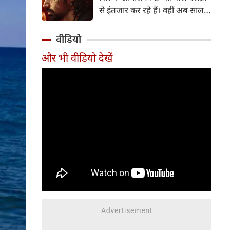
पत्नी व एक्ट्रेस आकांक्षा चमोला इन
से इंतजार कर रहे हैं। वहीं अब साल
दिनों अपने रिश्ते को लेकर जबरदस्त
2007 में आई कल्ट-क्लासिक थ्रिलर
चर्चा में हैं।
'आवारापन' के बहुप्रतीक्षित सीक्वल
वीडियो
'आवारापन 2' को सेंट्रल बोर्ड ऑफ
और भी वीडियो देखें
फिल्म सर्टिफिकेशन (CBFC) से हरी
झंडी मिल गई है।