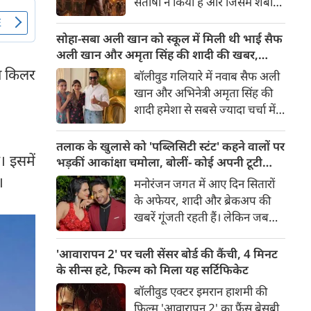
संतोषी ने किया है और जिसमें शबाना
सबसे अंधेरे अध्याय की झलक देता
आज़मी, सनी देओल और प्रीति जी
है।
जिंटा मुख्य भूमिकाओं में हैं, 14
सोहा-सबा अली खान को स्कूल में मिली थी भाई सैफ
अगस्त 2026 को दुनियाभर के
अली खान और अमृता सिंह की शादी की खबर,
सिनेमाघरों में रिलीज़ होगी। हाल ही में
बताया चौंकाने वाला किस्सा
का किलर
बॉलीवुड गलियारे में नवाब सैफ अली
रिलीज हुए फिल्म के ट्रेलर ने भारत के
खान और अभिनेत्री अमृता सिंह की
बंटवारे के दर्दनाक इतिहास की दमदार
शादी हमेशा से सबसे ज्यादा चर्चा में
झलक दिखाकर दर्शकों के बीच
रहने वाले विषयों में से एक रही है।
फिल्म को लेकर उत्साह और भी बढ़ा
साल 1991 में हुई इस शादी को
तलाक के खुलासे को 'पब्लिसिटी स्टंट' कहने वालों पर
दिया है।
 इसमें
लेकर आज भी कई ऐसे राज़ हैं,
भड़कीं आकांक्षा चमोला, बोलीं- कोई अपनी टूटी
जिनसे पर्दा उठना बाकी है। हाल ही में
शादी का तमाशा नहीं बनाता
।
मनोरंजन जगत में आए दिन सितारों
सैफ अली खान की बहनों—अभिनेत्री
के अफेयर, शादी और ब्रेकअप की
सोहा अली खान और सबा अली खान
खबरें गूंजती रहती हैं। लेकिन जब
ने इस शादी से जुड़ा एक बेहद
छोटे पर्दे के किसी बेहद पसंदीदा और
दिलचस्प और चौंकाने वाला किस्सा
पॉपुलर कपल्स के अलग होने की
'आवारापन 2' पर चली सेंसर बोर्ड की कैंची, 4 मिनट
साझा किया है।
खबर आती है, तो फैंस का दिल टूट
के सीन्स हटे, फिल्म को मिला यह सर्टिफिकेट
जाता है। टीवी इंडस्ट्री के मशहूर और
बॉलीवुड एक्टर इमरान हाशमी की
टैलेंटेड एक्टर गौरव खन्ना और उनकी
फिल्म 'आवारापन 2' का फैंस बेसब्री