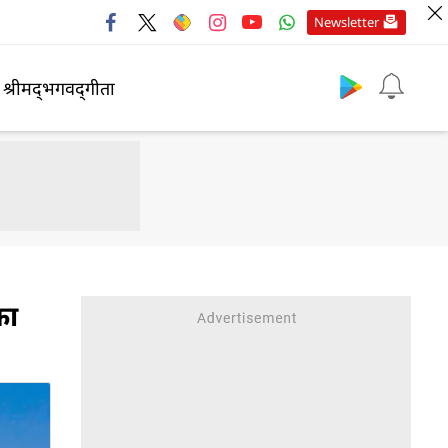
Newsletter
श्रीमद्‍भगवद्‍गीता
का