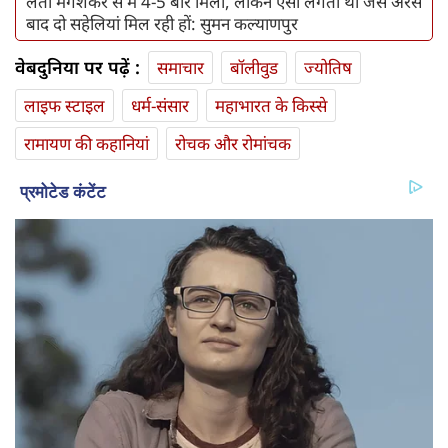
लता मंगेशकर से मैं 4-5 बार मिली, लेकिन ऐसा लगता था जैसे अरसे
बाद दो सहेलियां मिल रही हों: सुमन कल्याणपुर
वेबदुनिया पर पढ़ें :
समाचार
बॉलीवुड
ज्योतिष
लाइफ स्‍टाइल
धर्म-संसार
महाभारत के किस्से
रामायण की कहानियां
रोचक और रोमांचक