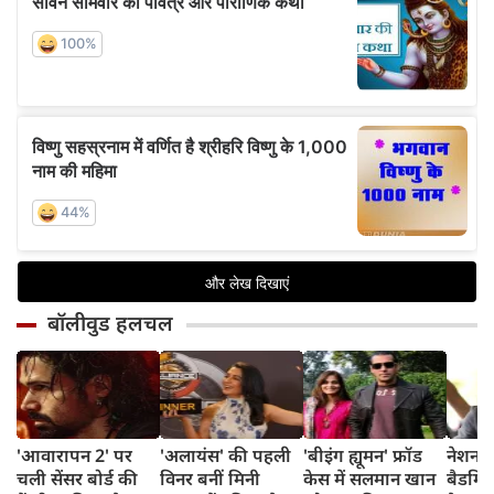
बॉलीवुड हलचल
'आवारापन 2' पर
'अलायंस' की पहली
'बीइंग ह्यूमन' फ्रॉड
नेशनल
चली सेंसर बोर्ड की
विनर बनीं मिनी
केस में सलमान खान
बैडमिं