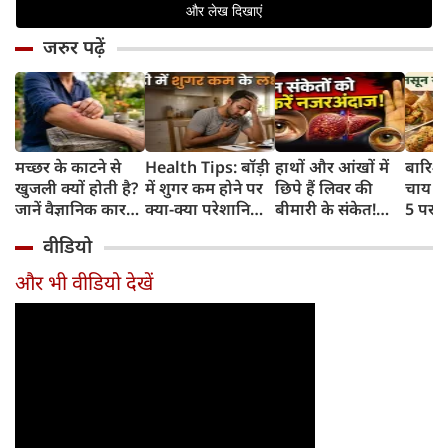
जरुर पढ़ें
मच्छर के काटने से
Health Tips: बॉड़ी
हाथों और आंखों में
बारिश 
खुजली क्यों होती है?
में शुगर कम होने पर
छिपे हैं लिवर की
चाय के
जानें वैज्ञानिक कारण
क्या-क्या परेशानियां
बीमारी के संकेत!
5 परफे
और उपचार
होती हैं, जानें काम की
भूलकर भी न करें इन्हें
कॉम्बि
वीडियो
बातें
नजरअंदाज
क्रिस्पी
कोई क
और भी वीडियो देखें