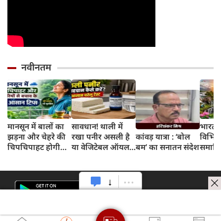
नवीनतम
मानसून में बालों का
सावधान! थाली में
भारत 
झड़ना और चेहरे की
रखा पनीर असली है
कांवड़ यात्रा : ‘बोल
विभिन्न
चिपचिपाहट होगी
या वेजिटेबल ऑयल
बम’ का सनातन संदेश
समाहित
गायब, बस डेली
से बना नकली? 2
अभिन्न
रूटीन में शामिल करें
मिनट के इस टेस्ट से
ये 5 लाइफस्टाइल
जानें सच्चाई
टिप्स