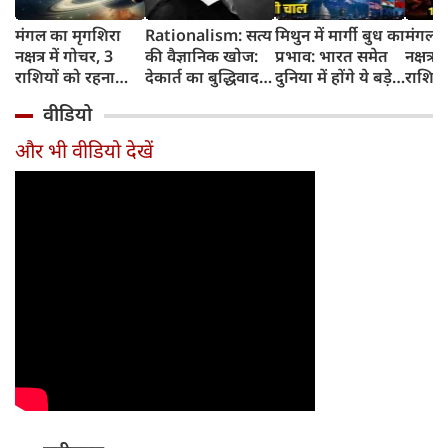
मंगल का मृगशिरा
Rationalism: सत्य
मिथुन में मार्गी बुध का
मंगल क
नक्षत्र में गोचर, 3
की वैज्ञानिक खोज:
प्रभाव: भारत समेत
नक्षत्र म
राशियों को रहना
देकार्त का बुद्धिवाद
दुनिया में होंगे ये बड़े
राशियो
होगा 12 अगस्त तक
और आधुनिक दर्शन
बदलाव
चमकेग
वीडियो
सावधान
का जन्म
किसे र
सावधा
और भी वीडियो देखें