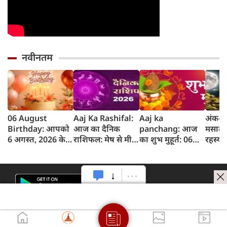
नवीनतम
06 August
Aaj Ka Rashifal:
Aaj ka
अंक-दर
Birthday: आपको
आज का दैनिक
panchang: आज
मसाले 
6 अगस्त, 2026 के
राशिफल: मेष से मीन
का शुभ मुहूर्त: 06
रहस्य 
लिए जन्मदिन की
तक 12 राशियों का
अगस्‍त 2026: गुरुवार
इलायच
बधाई!
राशिफल (6 अगस्‍त,
का पंचांग और शुभ
2026)
समय