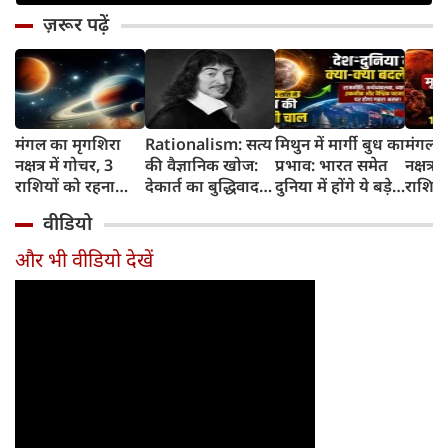
ज़रूर पढ़ें
मंगल का मृगशिरा
Rationalism: सत्य
मिथुन में मार्गी बुध का
मंगल क
नक्षत्र में गोचर, 3
की वैज्ञानिक खोज:
प्रभाव: भारत समेत
नक्षत्र म
राशियों को रहना
देकार्त का बुद्धिवाद
दुनिया में होंगे ये बड़े
राशियो
होगा 12 अगस्त तक
और आधुनिक दर्शन
बदलाव
चमकेग
वीडियो
सावधान
का जन्म
किसे र
सावधा
और भी वीडियो देखें