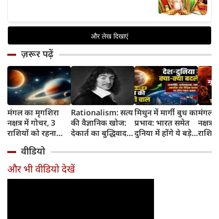
ज़रूर पढ़ें
मंगल का मृगशिरा
Rationalism: सत्य
मिथुन में मार्गी बुध का
मंगल क
नक्षत्र में गोचर, 3
की वैज्ञानिक खोज:
प्रभाव: भारत समेत
नक्षत्र म
राशियों को रहना
देकार्त का बुद्धिवाद
दुनिया में होंगे ये बड़े
राशियो
होगा 12 अगस्त तक
और आधुनिक दर्शन
बदलाव
चमकेग
वीडियो
सावधान
का जन्म
किसे र
सावधा
और भी वीडियो देखें