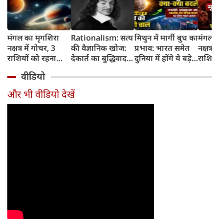
मंगल का मृगशिरा
Rationalism: सत्य
मिथुन में मार्गी बुध का
मंगल क
नक्षत्र में गोचर, 3
की वैज्ञानिक खोज:
प्रभाव: भारत समेत
नक्षत्र म
राशियों को रहना
देकार्त का बुद्धिवाद
दुनिया में होंगे ये बड़े
राशियो
होगा 12 अगस्त तक
और आधुनिक दर्शन
बदलाव
चमकेग
वीडियो
सावधान
का जन्म
किसे र
सावधा
और भी वीडियो देखें