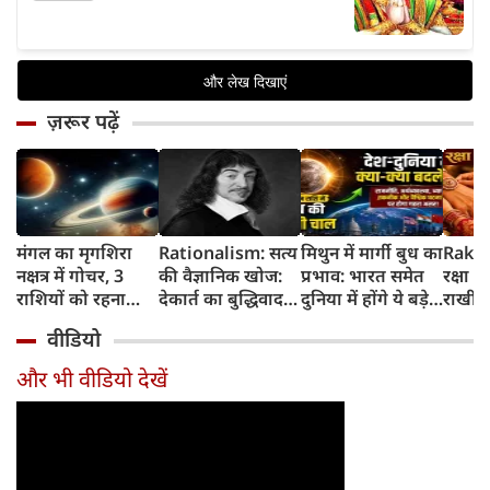
ज़रूर पढ़ें
मंगल का मृगशिरा
Rationalism: सत्य
मिथुन में मार्गी बुध का
Rakhi
नक्षत्र में गोचर, 3
की वैज्ञानिक खोज:
प्रभाव: भारत समेत
रक्षा ब
राशियों को रहना
देकार्त का बुद्धिवाद
दुनिया में होंगे ये बड़े
राखी ब
होगा 12 अगस्त तक
और आधुनिक दर्शन
बदलाव
मुहूर्त?
वीडियो
सावधान
का जन्म
और भी वीडियो देखें