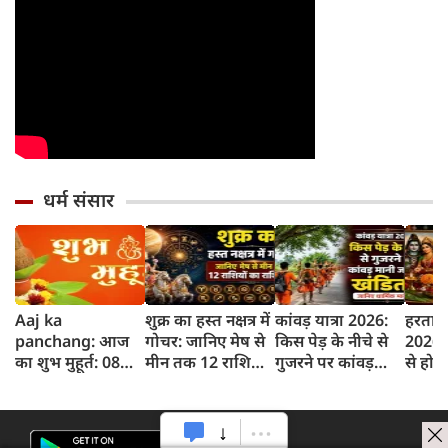
धर्म संसार
Aaj ka
शुक्र का हस्त नक्षत्र में
कांवड़ यात्रा 2026:
हरताल
panchang: आज
गोचर: जानिए मेष से
किस पेड़ के नीचे से
2026: 
का शुभ मुहूर्त: 08
मीन तक 12 राशियों
गुजरने पर कांवड़
से होती
अगस्‍त 2026:
पर क्या होगा असर
मानी जाती है खंडित?
शुरुआ
शनिवार का पंचांग
जानिए धार्मिक
इसका ध
और शुभ समय
मान्यता