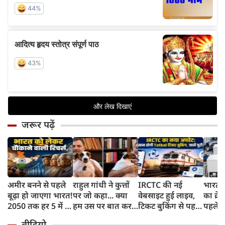
जरूर पढ़ें
अमीर बनने से पहले
राहुल गांधी ने कुत्तों
IRCTC की नई
भारत म
बूढ़ा हो जाएगा भारत!
पर जो कहा... क्या
वेबसाइट हुई लाइव,
का क्रे
2050 तक हर 5 में 1
हम उस पर बात कर
टिकट बुकिंग से पहले
पहले जा
भारतीय होगा 60
सकते हैं?
करना होगा ये जरूरी
वाहनों 
वीडियो