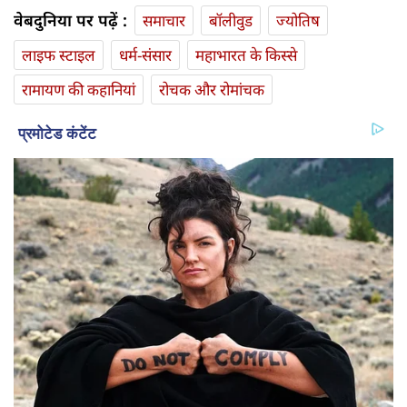
वेबदुनिया पर पढ़ें :
समाचार
बॉलीवुड
ज्योतिष
लाइफ स्‍टाइल
धर्म-संसार
महाभारत के किस्से
रामायण की कहानियां
रोचक और रोमांचक