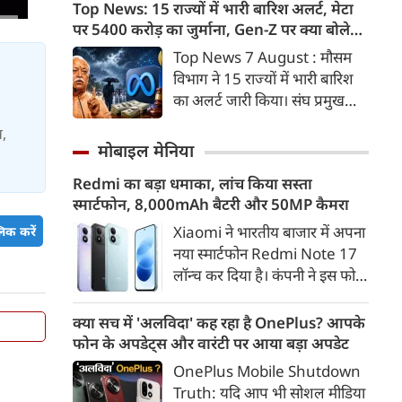
मामलों में 567 मिलियन डॉलर
Top News: 15 राज्यों में भारी बारिश अलर्ट, मेटा
अतिरिक्त चार्ज (Charge) चुकाना
भुगतान करने का आदेश दिया है।
पर 5400 करोड़ का जुर्माना, Gen-Z पर क्या बोले
होगा? आइए विस्तार से जानते हैं कि
मोहन भागवत
Top News 7 August : मौसम
इस नए बिल का सच क्या है और यह
विभाग ने 15 राज्यों में भारी बारिश
आपके बैंक खातों को कैसे प्रभावित
का अलर्ट जारी किया। संघ प्रमुख
करेगा।
मोहन भागवत ने जेन जी को ज्यादा
स,
ईमानदार और देशभक्त बताया।
मोबाइल मेनिया
अग्नि4 मिसाइल का सफल परीक्षण।
Redmi का बड़ा धमाका, लांच किया सस्ता
दिल्ली-मेरठ एक्सप्रेसवे पर आज से
स्मार्टफोन, 8,000mAh बैटरी और 50MP कैमरा
सिर्फ डाक कांवड़ को एंट्री मिलेगी।
अमेरिकी अदालत ने मेटा पर 5400
Xiaomi ने भारतीय बाजार में अपना
िक करें
करोड़ का जुर्माना लगाया। 7 अगस्त
नया स्मार्टफोन Redmi Note 17
की बड़ी खबरें :
लॉन्च कर दिया है। कंपनी ने इस फोन
को TrueColour AMOLED
डिस्प्ले, 8,000mAh की बड़ी बैटरी
क्या सच में 'अलविदा' कह रहा है OnePlus? आपके
और Qualcomm Snapdragon
फोन के अपडेट्स और वारंटी पर आया बड़ा अपडेट
चिपसेट के साथ पेश किया है। फोन में
OnePlus Mobile Shutdown
50MP का मेन कैमरा दिया गया है।
Truth: यदि आप भी सोशल मीडिया