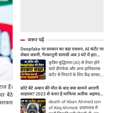
जरूर पढ़ें
Deepfake पर सरकार का बड़ा एक्शन, AI कंटेंट पर
लेबल जरूरी, गैरकानूनी सामग्री अब 3 घंटे में हटानी
होगी, नए नियम जान लें वरना पछताएंगे
कृत्रिम बुद्धिमत्ता (AI) से तैयार होने
वाले डीपफेक और अन्य हानिकारक
कंटेंट से निपटने के लिए केंद्र सरकार
ने नियामक व्यवस्था को और सख्त
ाज हैं।
किया है। सरकार ने AI से तैयार कंटेंट
छोटे बेटे अबान की मौत के बाद क्या सामने आएगी
पर स्पष्ट लेबल और पहचान योग्य
शाइस्ता? 2023 से फरार है माफिया अतीक अहमद
दर बैठे
मेटाडेटा उपलब्ध कराना अनिवार्य
की पत्नी
death of Aban Ahmed son
 सरकार
किया है। साथ ही, सरकारी या
of Atiq Ahmed: प्रयागराज में
न्यायालय के आदेश के आधार पर