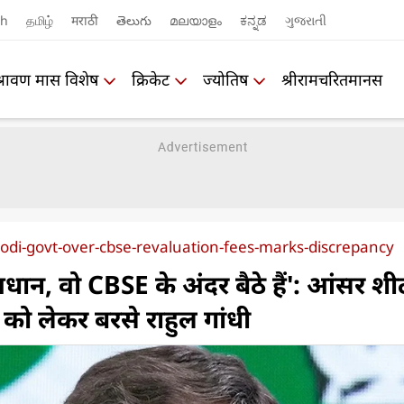
sh
தமிழ்
मराठी
తెలుగు
മലയാളം
ಕನ್ನಡ
ગુજરાતી
श्रावण मास विशेष
क्रिकेट
ज्योतिष
श्रीरामचरितमानस
odi-govt-over-cbse-revaluation-fees-marks-discrepancy
धान, वो CBSE के अंदर बैठे हैं': आंसर शीट
को लेकर बरसे राहुल गांधी