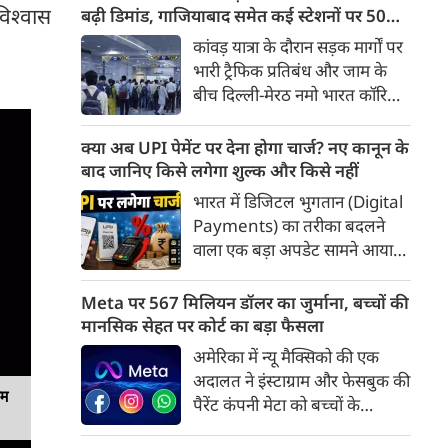
पल पल की जानकारी...
विश्वास
बढ़ी डिमांड, गाजियाबाद समेत कई स्टेशनों पर 50%
तक बढ़ी यात्रियों की संख्या
कांवड़ यात्रा के दौरान सड़क मार्गों पर
भारी ट्रैफिक प्रतिबंध और जाम के
बीच दिल्ली-मेरठ नमो भारत कॉरिडोर
लाखों यात्रियों के लिए सबसे भरोसेमंद
परिवहन विकल्प बनकर उभरा है।
क्या अब UPI पेमेंट पर देना होगा चार्ज? नए कानून के
तेज़, समयबद्ध और आरामदायक
बाद जानिए किसे लगेगा शुल्क और किसे नहीं
सफर के चलते कॉरिडोर के कई
भारत में डिजिटल भुगतान (Digital
स्टेशनों पर यात्रियों की संख्या में 40
Payments) का तरीका बदलने
से 50 प्रतिशत तक बढ़ गई है।
वाला एक बड़ा अपडेट सामने आया
है। लोकसभा ने हाल ही में 'टैक्सेशन
एंड अदर लॉज (अमेंडमेंट) बिल' को
Meta पर 567 मिलियन डॉलर का जुर्माना, बच्चों की
मंजूरी दे दी है, जिसके तहत पेमेंट एंड
मानसिक सेहत पर कोर्ट का बड़ा फैसला
सेटलमेंट सिस्टम्स एक्ट, 2007 में
अमेरिका में न्यू मैक्सिको की एक
संशोधन किया गया है। इस नए विधायी
अदालत ने इंस्टाग्राम और फेसबुक की
कदम के बाद से आम लोगों के मन में
यम
पैरेंट कंपनी मेटा को बच्चों के
यह सवाल उठ रहा है कि क्या अब
मानसिक स्वास्थ्य और सुरक्षा से जुड़े
रोजमर्रा के UPI पेमेंट पर भी