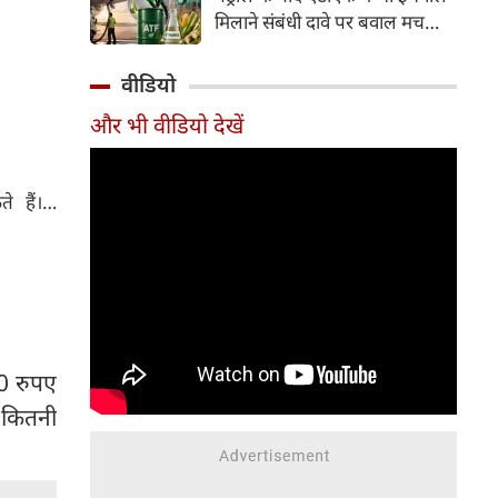
इसके अलावा Redmi Note 17 में
मिलाने संबंधी दावे पर बवाल मच
Corning Gorilla Glass 7i
गया। मोदी सरकार में मंत्री राम मोहन
प्रोटेक्शन, IP65 रेटिंग और मजबूत
नायडू किंजरापु ने इसका खंडन करते
वीडियो
चेसिस जैसे फीचर्स मिलते हैं।
हुए कहा कि सरकार की एटीएफ में
और भी वीडियो देखें
इथेनॉल मिलाने की कोई योजना नहीं
है।
 हैं।…
0 रुपए
E कितनी