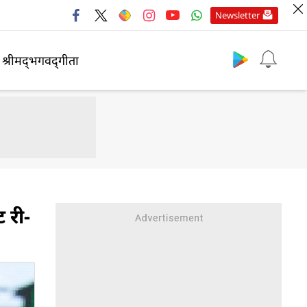
Newsletter
श्रीमद्‍भगवद्‍गीता
 री-