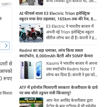
कभी जिसकी तूती बोलती थी, उस
गैरकानूनी जानकारी हटाने की
पूर्व सांसद और माफिया अतीक
समयसीमा 36 घंटे से घटाकर 3 घंटे
अहमद के कुनबे पर कानून और
AI फीचर्स वाला E3 Electric Trion इलेक्ट्रिक
कर दी गई है।
किस्मत की दोहरी मार पड़ रही है।
स्कूटर मचा देगा तहलका, 165km तक की रेंज, 8
जिस झांसी जिले में अप्रैल 2023 में
साल की बैटरी वारंटी, कीमत जानेंगे तो हो जाएंगे
E3 Electric ने भारतीय बाजार में
अतीक के एनकाउंटर में मारे गए बेटे
हैरान
अपनी नई Trion इलेक्ट्रिक स्कूटर
असद की सांसें थमी थीं, उसी झांसी में
सीरीज लॉन्च कर दी है। कंपनी ने इसे
अब उसके छोटे बेटे अबान की भीषण
तीन वेरिएंट C1, C1x और C2 में
सड़क दुर्घटना में जान चली गई है।
पेश किया है। Trion की शुरुआती
Redmi का बड़ा धमाका, लांच किया सस्ता
कीमत 99,999 रुपए (एक्स-शोरूम,
स्मार्टफोन, 8,000mAh बैटरी और 50MP कैमरा
बेंगलुरु) रखी गई है। फिलहाल इसकी
तरों से
Xiaomi ने भारतीय बाजार में अपना
बुकिंग बेंगलुरु के ग्राहकों के लिए
नया स्मार्टफोन Redmi Note 17
ो आपको
कंपनी की आधिकारिक वेबसाइट के
लॉन्च कर दिया है। कंपनी ने इस फोन
जरिए शुरू की गई है। आने वाले समय
00 रुपए
को TrueColour AMOLED
में इसे दूसरे शहरों में भी उपलब्ध
डिस्प्ले, 8,000mAh की बड़ी बैटरी
ATF में इथेनॉल मिलाएगी सरकार! केजरीवाल के दावे
कराया जाएगा।
और Qualcomm Snapdragon
पर क्या बोले उड्डयन मंत्री किंजरापु?
या मिलता
चिपसेट के साथ पेश किया है। फोन में
आप नेता अरविंद केजरीवाल द्वारा
50MP का मेन कैमरा दिया गया है।
पेट्रोल के बाद एटीएफ में भी इथेनॉल