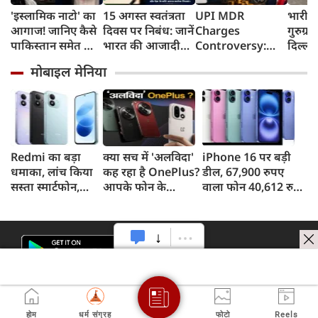
'इस्लामिक नाटो' का
15 अगस्त स्वतंत्रता
UPI MDR
भारी ब
आगाज! जानिए कैसे
दिवस पर निबंध: जानें
Charges
गुरुग्र
पाकिस्तान समेत तीन
भारत की आजादी
Controversy:
दिल्ली
मुल्कों की डील ने
का इतिहास और
UPI लेनदेन शुल्क में
जगह-
मोबाइल मेनिया
बढ़ाई भारत की टेंशन
महत्व
'ट्रंप कनेक्शन' की
क्यों हो रही चर्चा?
Redmi का बड़ा
क्या सच में 'अलविदा'
iPhone 16 पर बड़ी
धमाका, लांच किया
कह रहा है OnePlus?
डील, 67,900 रुपए
सस्ता स्मार्टफोन,
आपके फोन के
वाला फोन 40,612 रुपए
8,000mAh बैटरी
अपडेट्स और वारंटी पर
में खरीदने का मौका, ऐसे
और 50MP कैमरा
आया बड़ा अपडेट
मिलेगा डिस्काउंट
होम
धर्म संग्रह
फोटो
Reels