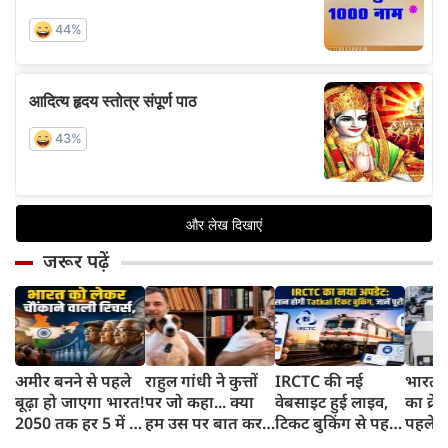
जरूर पढ़ें
अमीर बनने से पहले
राहुल गांधी ने कुत्तों
IRCTC की नई
भारत म
बूढ़ा हो जाएगा भारत!
पर जो कहा... क्या
वेबसाइट हुई लाइव,
का क्रे
2050 तक हर 5 में 1
हम उस पर बात कर
टिकट बुकिंग से पहले
पहले जा
भारतीय होगा 60
सकते हैं?
करना होगा ये जरूरी
वाहनों 